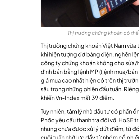
Thị trường chứng khoán có thể 
Thị trường chứng khoán Việt Nam vừa t
khi hiện tượng đơ bảng điện, nghẽn lện
công ty chứng khoán không cho sửa/hu
định bán bằng lệnh MP ((lệnh mua/bán
giá mua cao nhất hiện có trên thị trườ
sâu trong những phiên đầu tuần. Riêng 
khiến Vn-Index mất 39 điểm.
Tuy nhiên, tâm lý nhà đầu tư có phần ổ
Phớc yêu cầu thanh tra đối với HoSE tr
nhưng chưa được xử lý dứt điểm, từ đó 
cuối tuần nhờ lực đẩy từ nhóm cổ phiếu