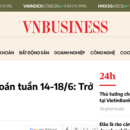
VNINDEX:
1,768.06
HNX30:
455.12
+ 6.83 (+0.39%)
+ 1.63 (+0.36%)
KHOÁN
BẤT ĐỘNG SẢN
DOANH NGHIỆP
CÔNG NGHỆ
COO
24h
oán tuần 14-18/6: Trở
Thủ tướng chỉ
tại VietinBan
36 phút trước
Đâu là rào cản