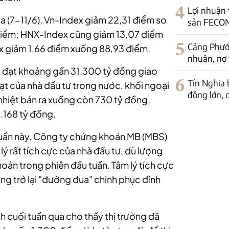
4
Lợi nhuận
ua (7-11/6), Vn-Index giảm 22,31 điểm so
sản FECON
 điểm; HNX-Index cũng giảm 13,07 điểm
5
Cảng Phước
 giảm 1,66 điểm xuống 88,93 điểm.
nhuận, nợ 
g đạt khoảng gần 31.300 tỷ đồng giao
6
Tín Nghĩa 
 ạt của nhà đầu tư trong nước, khối ngoại
đông lớn, c
 nhiệt bán ra xuống còn 730 tỷ đồng,
6.168 tỷ đồng.
tuần này, Công ty chứng khoán MB (MBS)
lý rất tích cực của nhà đầu tư, dù lượng
hoản trong phiên đầu tuần. Tâm lý tích cực
ường trở lại "đường đua" chinh phục đỉnh
h cuối tuần qua cho thấy thị trường đã