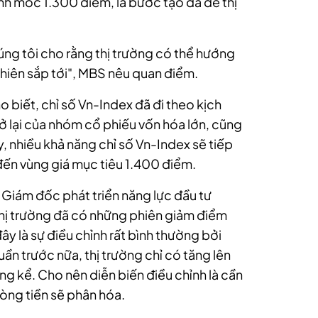
nh mốc 1.300 điểm, là bước tạo đà để thị
úng tôi cho rằng thị trường có thể hướng
hiên sắp tới", MBS nêu quan điểm.
 biết, chỉ số Vn-Index đã đi theo kịch
rở lại của nhóm cổ phiếu vốn hóa lớn, cũng
y, nhiều khả năng chỉ số Vn-Index sẽ tiếp
 đến vùng giá mục tiêu 1.400 điểm.
 Giám đốc phát triển năng lực đầu tư
hị trường đã có những phiên giảm điểm
ây là sự điều chỉnh rất bình thường bởi
ần trước nữa, thị trường chỉ có tăng lên
g kể. Cho nên diễn biến điều chỉnh là cần
dòng tiền sẽ phân hóa.