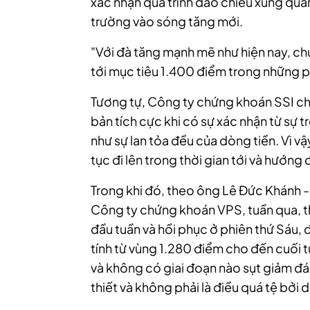
xác nhận quá trình đảo chiều xung qua
trường vào sóng tăng mới.
"Với đà tăng mạnh mẽ như hiện nay, ch
tới mục tiêu 1.400 điểm trong những p
Tương tự, Công ty chứng khoán SSI cho
bản tích cực khi có sự xác nhận từ sự t
như sự lan tỏa đều của dòng tiền. Vì vậ
tục đi lên trong thời gian tới và hướng
Trong khi đó, theo ông Lê Đức Khánh -
Công ty chứng khoán VPS, tuần qua, t
đầu tuần và hồi phục ở phiên thứ Sáu, đ
tính từ vùng 1.280 điểm cho đến cuối tu
và không có giai đoạn nào sụt giảm đán
thiết và không phải là điều quá tệ bởi 