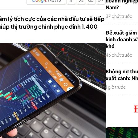
doanh nghiệp
Nam?
37 phút trước
m lý tích cực của các nhà đầu tư sẽ tiếp
giúp thị trường chinh phục đỉnh 1.400
Đề xuất giảm
kinh doanh v
khó
46 phút trước
Không nợ thu
xuất cảnh: Nh
1 giờ trước