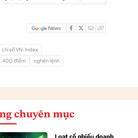
chỉ số VN-Index
1.400 điểm
nghẽn lệnh
ng chuyên mục
Loạt cổ phiếu doanh