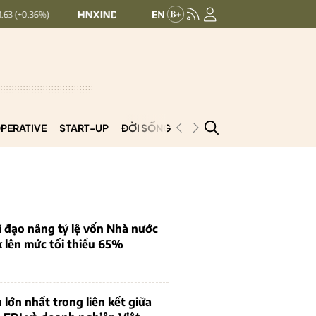
HNXINDEX:
293.44
UPCOMINDEX:
126.99
+ 0.25 (+0.09%)
PERATIVE
START-UP
ĐỜI SỐNG
PODCAST
VNCOOP
 đạo nâng tỷ lệ vốn Nhà nước
k lên mức tối thiểu 65%
 lớn nhất trong liên kết giữa