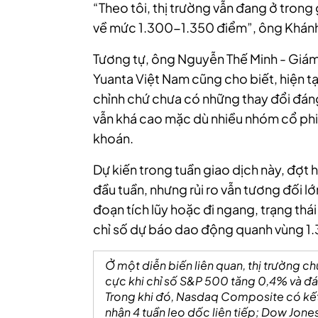
“Theo tôi, thị trường vẫn đang ở trong 
về mức 1.300-1.350 điểm”, ông Khánh
Tương tự, ông Nguyễn Thế Minh - Giá
Yuanta Việt Nam cũng cho biết, hiện tạ
chỉnh chứ chưa có những thay đổi đáng 
vẫn khá cao mặc dù nhiều nhóm cổ phiế
khoán.
Dự kiến trong tuần giao dịch này, đợt 
đầu tuần, nhưng rủi ro vẫn tương đối lớ
đoạn tích lũy hoặc đi ngang, trạng thá
chỉ số dự báo dao động quanh vùng 1
Ở một diễn biến liên quan, thị trường c
cực khi chỉ số S&P 500 tăng 0,4% và đán
Trong khi đó, Nasdaq Composite có kết 
nhận 4 tuần leo dốc liên tiếp; Dow Jone