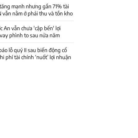
 tăng mạnh nhưng gần 71% tài
 vẫn nằm ở phải thu và tồn kho
 An vẫn chưa 'cập bến' lợi
vay phình to sau nửa năm
báo lỗ quý II sau biến động cổ
hi phí tài chính ‘nuốt’ lợi nhuận