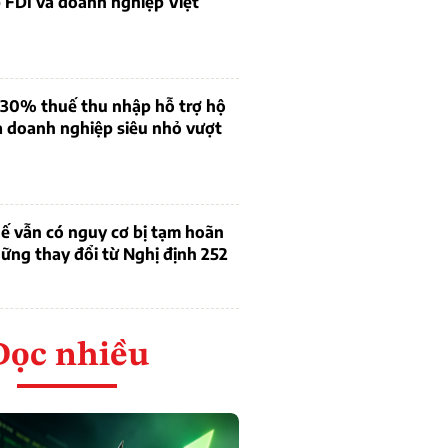
 FDI và doanh nghiệp Việt
 30% thuế thu nhập hỗ trợ hộ
à doanh nghiệp siêu nhỏ vượt
ế vẫn có nguy cơ bị tạm hoãn
ững thay đổi từ Nghị định 252
Đọc nhiều