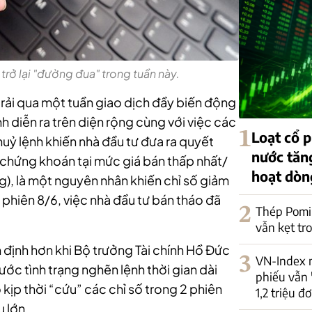
trở lại "đường đua" trong tuần này.
rải qua một tuần giao dịch đầy biến động
h diễn ra trên diện rộng cùng với việc các
1
Loạt cổ
ỷ lệnh khiến nhà đầu tư đưa ra quyết
nước tăng
 chứng khoán tại mức giá bán thấp nhất/
hoạt dòn
ng), là một nguyên nhân khiến chỉ số giảm
phiên 8/6, việc nhà đầu tư bán tháo đã
2
Thép Pomi
vẫn kẹt tr
n định hơn khi Bộ trưởng Tài chính Hồ Đức
3
VN-Index 
ước tình trạng nghẽn lệnh thời gian dài
phiếu vẫn 
kịp thời “cứu” các chỉ số trong 2 phiên
1,2 triệu đơ
 lớn.