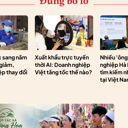
Đừng bỏ lỡ
 sang năm
Xuất khẩu trực tuyến
Nhiều 'ông
 giảm,
thời AI: Doanh nghiệp
nghiệp Hà
p thay đổi
Việt tăng tốc thế nào?
tìm kiếm n
tại Việt N