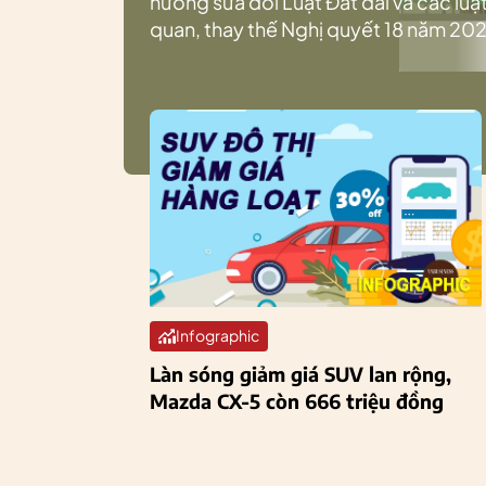
hướng sửa đổi Luật Đất đai và các luật
quan, thay thế Nghị quyết 18 năm 202
Infographic
Làn sóng giảm giá SUV lan rộng,
Mazda CX-5 còn 666 triệu đồng