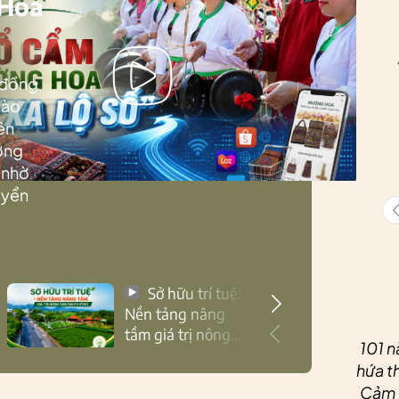
 Hoa
 đồng
Lào
ên
ướng
 nhờ
uyển
Sở hữu trí tuệ:
Nền tảng nâng
tầm giá trị nông
101 n
sản Thái Nguyên
hứa th
Cảm ơ