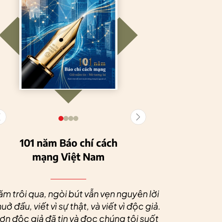
101 năm Báo chí cách
mạng Việt Nam
Tuyên Quang
HTX Nông
phát triển kinh tế
nghiệp hữu cơ
Nhân dịp 
tập thể, tạo động
Tiên Dương: Kh
Quý độc g
ăm trôi qua, ngòi bút vẫn vẹn nguyên lời
lực cho nông
nông nghiệp x
tác xã sức
uở đầu, viết vì sự thật, và viết vì độc giả.
nghiệp bền vững
tạo nên thương
dài và 
n độc giả đã tin và đọc chúng tôi suốt
hiệu