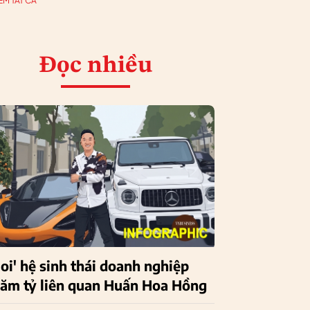
EM TẤT CẢ
Đọc nhiều
Soi' hệ sinh thái doanh nghiệp
răm tỷ liên quan Huấn Hoa Hồng