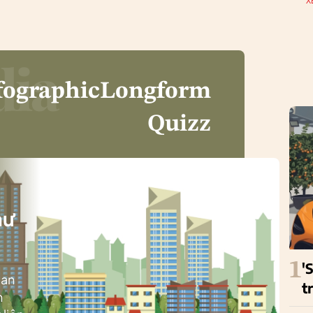
X
fographic
Longform
Quizz
i
hư
1
'
ban
t
h