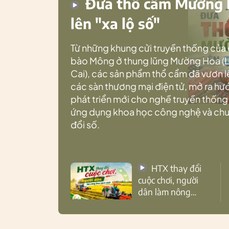
Đưa thổ cẩm Mường
lên "xa lộ số"
Từ những khung cửi truyền thống của
bào Mông ở thung lũng Mường Hoa (
Cai), các sản phẩm thổ cẩm đã vươn l
các sàn thương mại điện tử, mở ra h
phát triển mới cho nghề truyền thống
ứng dụng khoa học công nghệ và ch
đổi số.
HTX thay đổi
cuộc chơi, người
dân làm nông
theo cách mới