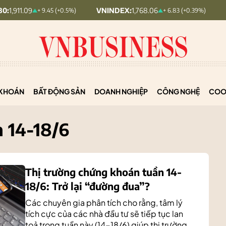
VNINDEX:
1,768.06
HNX30:
455.1
+ 9.45 (+0.5%)
+ 6.83 (+0.39%)
KHOÁN
BẤT ĐỘNG SẢN
DOANH NGHIỆP
CÔNG NGHỆ
COO
 14-18/6
Thị trường chứng khoán tuần 14-
18/6: Trở lại “đường đua”?
Các chuyên gia phân tích cho rằng, tâm lý
tích cực của các nhà đầu tư sẽ tiếp tục lan
toả trong tuần này (14-18/6) giúp thị trường