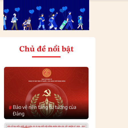
Chủ đề nổi bật
Bảo vệ nền tảng tư tưởng của
#
Đảng