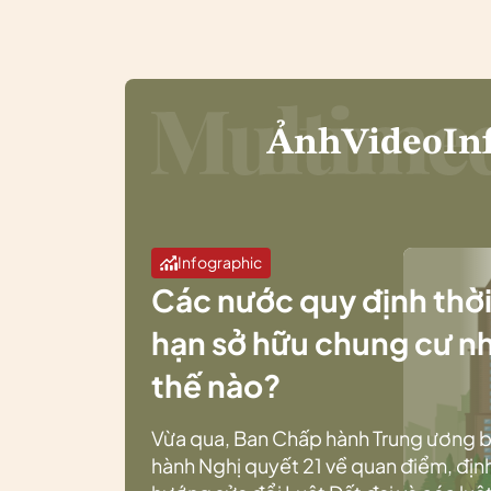
Ảnh
Video
In
Infographic
Các nước quy định thờ
hạn sở hữu chung cư n
thế nào?
Vừa qua, Ban Chấp hành Trung ương 
hành Nghị quyết 21 về quan điểm, địn