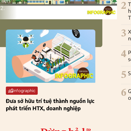
 liên
2
T
2.
h
T
3
X
n
4
P
s
5
S
6
G
Infographic
c
Đưa sở hữu trí tuệ thành nguồn lực
phát triển HTX, doanh nghiệp