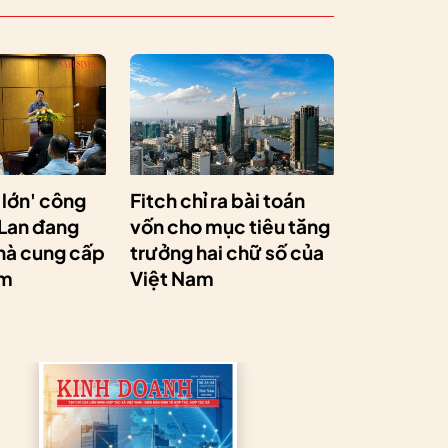
 lớn' công
Fitch chỉ ra bài toán
 Lan đang
vốn cho mục tiêu tăng
hà cung cấp
trưởng hai chữ số của
am
Việt Nam