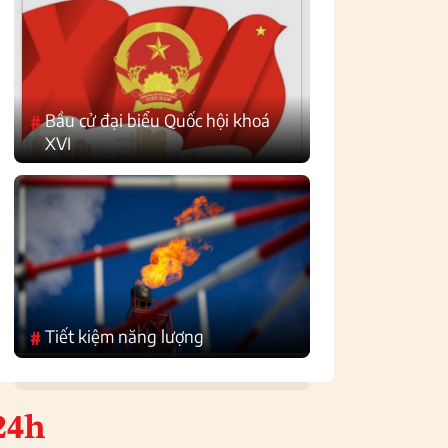
Bầu cử đại biểu Quốc hội khoá
#
XVI
Tiết kiệm năng lượng
#
24h