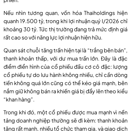
Nếu nhìn tương quan
,
vốn hóa Thaiholding
s
hiện
quanh 19.500 tỷ, trong khi lợi nhuận quý I
/2026
chỉ
khoảng 30 tỷ. Tức thị trường đang trả mức định giá
rất cao so với năng lực lợi nhuận hiện hữu.
Quan
sát chuỗi tăng trần hiện tại là
“trắng bên bán”,
thanh khoản thấp, với dư mua trần lớn. Đây là đặc
điểm điển hình của cổ phiếu đầu cơ cô đặc: lượng
cổ phiếu tự do lưu hành không nhiều, chỉ cần dòng
tiền không quá lớn cũng có thể kéo giá mạnh, bên
nắm giữ không bán ra khiến giá bị đẩy lên theo kiểu
“khan hàng”.
Trong
khi đó, m
ột cổ phiếu được mua mạnh vì nền
tảng doanh nghiệp thường sẽ đi kèm: thanh khoản
tăng rất mạnh, nhiều tổ chức tham gia, và giao dịch