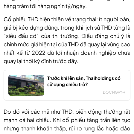
hàng trăm tới hàng nghìn tỷ/ngày.
Cổ phiếu
THD hiện thiên về trạng thái: ít người bán
,
giá bị kéo dựng đứng
, trong khi l
ịch sử THD từng là
“siêu đầu cơ” của thị trường
.
Điều đáng chú ý là
chính mức giá hiện tại của THD đã quay lại vùng cao
nhất kể từ 2022 dù lợi nhuận doanh nghiệp chưa
quay lại thời kỳ đỉnh trước đây
.
Trước khi lên sàn, Thaiholdings có
sử dụng chiêu trò?
ĐỌC NGAY
Do
đó v
ới các mã như THD, biến động thường rất
mạnh cả hai chiều. Khi cổ phiếu tăng trần liên tục
nhưng thanh khoản thấp, rủi ro rung lắc hoặc đảo