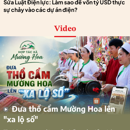
Sửa Luật Điện lực: Làm sao để vốn tỷ USD thực
sự chảy vào các dự án điện?
Video
Đưa thổ cẩm Mường Hoa lên
"xa lộ số"