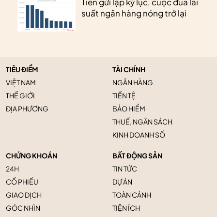
Tiền gửi lập kỷ lục, cuộc đua lãi
suất ngân hàng nóng trở lại
TIÊU ĐIỂM
TÀI CHÍNH
VIỆT NAM
NGÂN HÀNG
THẾ GIỚI
TIỀN TỆ
ĐỊA PHƯƠNG
BẢO HIỂM
THUẾ, NGÂN SÁCH
KINH DOANH SỐ
CHỨNG KHOÁN
BẤT ĐỘNG SẢN
24H
TIN TỨC
CỔ PHIẾU
DỰ ÁN
GIAO DỊCH
TOÀN CẢNH
GÓC NHÌN
TIỆN ÍCH