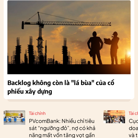
Backlog không còn là "lá bùa" của cổ
phiếu xây dựng
Tài chính
Tài c
PVcomBank: Nhiều chỉ tiêu
Cục
sát “ngưỡng đỏ”, nợ có khả
doa
năng mất vốn tăng vọt gần
và 