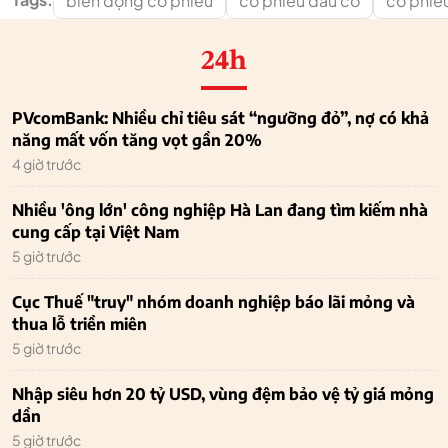
biến động cổ phiếu
cổ phiếu đầu cơ
cổ phiế
24h
PVcomBank: Nhiều chỉ tiêu sát “ngưỡng đỏ”, nợ có khả
năng mất vốn tăng vọt gần 20%
4 giờ trước
Nhiều 'ông lớn' công nghiệp Hà Lan đang tìm kiếm nhà
cung cấp tại Việt Nam
5 giờ trước
Cục Thuế "truy" nhóm doanh nghiệp báo lãi mỏng và
thua lỗ triền miên
5 giờ trước
Nhập siêu hơn 20 tỷ USD, vùng đệm bảo vệ tỷ giá mỏng
dần
5 giờ trước