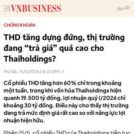
CHỨNG KHOÁN
THD tăng dựng đứng, thị trường
đang “trả giá” quá cao cho
Thaiholdings?
Thứ Sáu, 15/5/2026 | 16:21 GMT+7
Cổ phiếu THD tăng hơn 60% chỉ trong khoảng
một tuần, trong khi vốn hóa Thaiholdings hiện
quanh 19.500 tỷ đồng, lợi nhuận quý I/2026 chỉ
khoảng 30 tỷ đồng. Điều này cho thấy thị trường
đang trả mức định giá rất cao so với năng lực lợi
nhuận hiện hữu.
Phiên 15/5, cổ phiếu THD của Thaiholdings tiếp tục