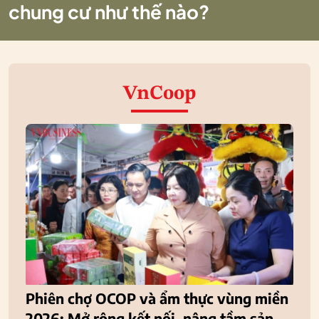
chung cư như thế nào?
VnCoop
Phiên chợ OCOP và ẩm thực vùng miền
2026: Mở rộng kết nối, nâng tầm sản