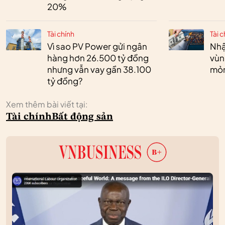
20%
Tài chính
Tài c
Vì sao PV Power gửi ngân
Nhậ
hàng hơn 26.500 tỷ đồng
vùn
nhưng vẫn vay gần 38.100
mỏ
tỷ đồng?
Xem thêm bài viết tại:
Tài chính
Bất động sản