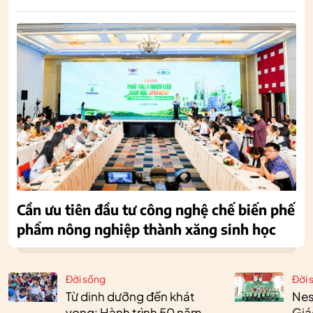
Cần ưu tiên đầu tư công nghệ chế biến phế
phẩm nông nghiệp thành xăng sinh học
Đời sống
Đời 
Từ dinh dưỡng đến khát
Nes
vọng: Hành trình 50 năm
Giá