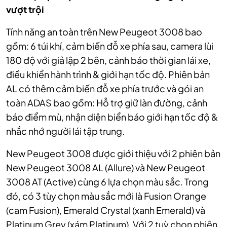
vượt trội
Tính năng an toàn trên New Peugeot 3008 bao
gồm: 6 túi khí, cảm biến đỗ xe phía sau, camera lùi
180 độ với giả lập 2 bên, cảnh báo thời gian lái xe,
điều khiển hành trình & giới hạn tốc độ. Phiên bản
AL có thêm cảm biến đỗ xe phía trước và gói an
toàn ADAS bao gồm: Hỗ trợ giữ làn đường, cảnh
báo điểm mù, nhận diện biển báo giới hạn tốc độ &
nhắc nhớ người lái tập trung.
New Peugeot 3008 được giới thiệu với 2 phiên bản
New Peugeot 3008 AL (Allure) và New Peugeot
3008 AT (Active) cùng 6 lựa chọn màu sắc. Trong
đó, có 3 tùy chọn màu sắc mới là Fusion Orange
(cam Fusion), Emerald Crystal (xanh Emerald) và
Platinum Grey (xám Platinum). Với 2 tuỳ chọn phiên