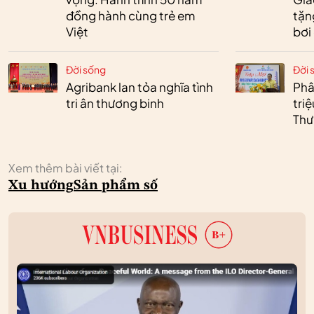
đồng hành cùng trẻ em
tặn
Việt
bơi
Đời sống
Đời 
Agribank lan tỏa nghĩa tình
Phâ
tri ân thương binh
tri
Thư
Xem thêm bài viết tại:
Xu hướng
Sản phẩm số