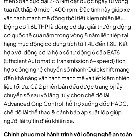
men xoắn cực đại 245 Nm đạt được ngay từ vòng
tua rất thấp ở mức 1.400 rpm. Đặc tính này giúp xe
vận hành mạnh mẽ đồng thời tiết kiệm nhiên liệu.
Động cơ 1.6L THP là động cơ đạt giải thưởng động
cơ quốc tế của năm trong vòng 8 năm liên tiếp tại
hạng mục động cơ dung tích từ 1.4L đến 1.8L. Kết
hợp với động cơ là hộp số tự động 6 cấp EAT6
(Efficient Automatic Transmission 6-speed) tích
hợp công nghệ chuyển số nhanh Quickshift mang
đến khả năng vận hành mạnh mẽ và tiết kiệm nhiên
liệu tối ưu. Cả 2 phiên bản đều được trang bị lẫy
chuyển số sau vô lăng, tùy chọn chế độ lái
Advanced Grip Control, hỗ trợ xuống dốc HADC,
chế độ lái thể thao & cảnh báo áp suất lốp giúp
người lái tự tin điều khiển xe.
Chinh phục mọi hành trình với công nghệ an toàn