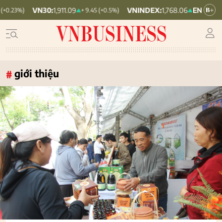
VNINDEX:
1,768.06
HNX30:
455.12
+ 9.45 (+0.5%)
+ 6.83 (+0.39%)
giới thiệu
#