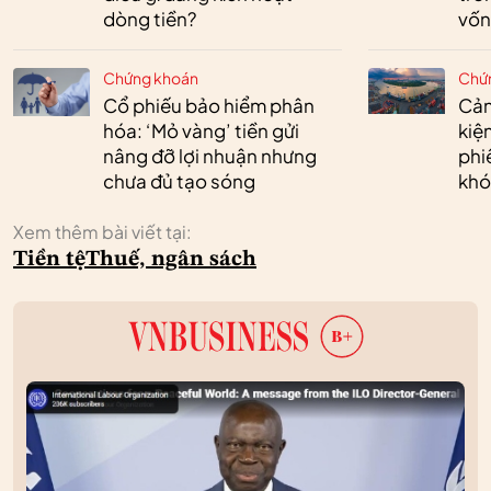
dòng tiền?
vốn
Chứng khoán
Chứ
Cổ phiếu bảo hiểm phân
Cản
hóa: ‘Mỏ vàng’ tiền gửi
kiệ
nâng đỡ lợi nhuận nhưng
phi
chưa đủ tạo sóng
khó
Xem thêm bài viết tại:
Tiền tệ
Thuế, ngân sách