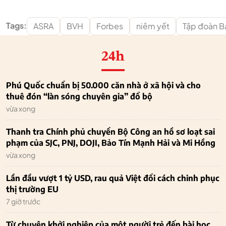
Tags:
ASRA
BVH
Forbes
niêm yết
Tập đoàn B
24h
Phú Quốc chuẩn bị 50.000 căn nhà ở xã hội và cho
thuê đón “làn sóng chuyên gia” đổ bộ
vừa xong
Thanh tra Chính phủ chuyển Bộ Công an hồ sơ loạt sai
phạm của SJC, PNJ, DOJI, Bảo Tín Mạnh Hải và Mi Hồng
vừa xong
Lần đầu vượt 1 tỷ USD, rau quả Việt đổi cách chinh phục
thị trường EU
7 giờ trước
Từ chuyện khởi nghiệp của một người trẻ đến bài học