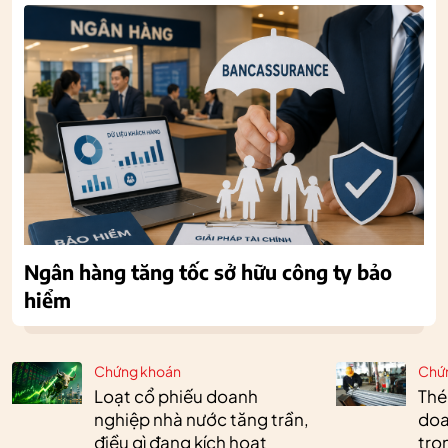
Ngân hàng tăng tốc sở hữu công ty bảo
hiểm
Chứng khoán
Chứ
Loạt cổ phiếu doanh
Thé
nghiệp nhà nước tăng trần,
doa
điều gì đang kích hoạt
tro