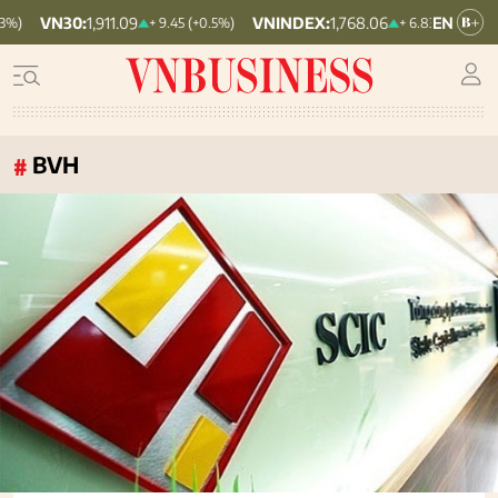
VNINDEX:
1,768.06
HNX30:
455.12
+ 9.45 (+0.5%)
+ 6.83 (+0.39%)
BVH
#