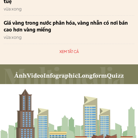
tuệ
vừa xong
Giá vàng trong nước phân hóa, vàng nhẫn có nơi bán
cao hơn vàng miếng
vừa xong
XEM TẤT CẢ
Ảnh
Video
Infographic
Longform
Quizz