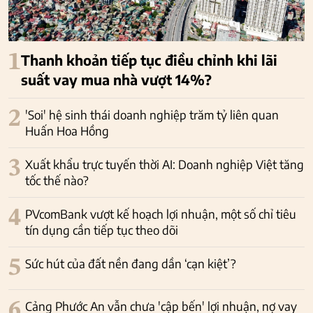
1
Thanh khoản tiếp tục điều chỉnh khi lãi
suất vay mua nhà vượt 14%?
2
'Soi' hệ sinh thái doanh nghiệp trăm tỷ liên quan
Huấn Hoa Hồng
3
Xuất khẩu trực tuyến thời AI: Doanh nghiệp Việt tăng
tốc thế nào?
4
PVcomBank vượt kế hoạch lợi nhuận, một số chỉ tiêu
tín dụng cần tiếp tục theo dõi
5
Sức hút của đất nền đang dần ‘cạn kiệt’?
6
Cảng Phước An vẫn chưa 'cập bến' lợi nhuận, nợ vay