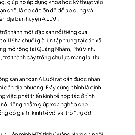
g, giúp họ áp dụng khoa học kỹ thuật vào
n chế, là cơ sở tiền đề để áp dụng và
ên địa bàn huyện A Lưới.
trở thành một đặc sản nổi tiếng của
ó 116ha chuối già lùn tập trung tại các xã
ng mở rộng tại Quảng Nhâm, Phú Vinh.
 trở thành cây trồng chủ lực mang lại thu
ng sản an toàn A Lưới rất cần được nhân
i dân địa phương. Đây cũng chính là định
 việc phát triển kinh tế hợp tác ở tỉnh
 nói riêng nhằm giúp xóa nghèo cho
 có giá trị kinh tế với vai trò “trụ đỡ”
 qua Liên minh HTX tỉnh Quảng Nam đã phối