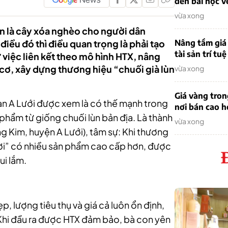
đến bài học v
vừa xong
ùn là cây xóa nghèo cho người dân
iều đó thì điều quan trọng là phải tạo
Nâng tầm giá 
tài sản trí tuệ
 việc liên kết theo mô hình HTX, nâng
cơ, xây dựng thương hiệu “chuối già lùn
vừa xong
Giá vàng tro
àn A Lưới được xem là có thế mạnh trong
nơi bán cao 
 phẩm từ giống chuối lùn bản địa. Là thành
vừa xong
ng Kim, huyện A Lưới), tâm sự: Khi thương
đời” có nhiều sản phẩm cao cấp hơn, được
ui lắm.
, lượng tiêu thụ và giá cả luôn ổn định,
Khi đầu ra được HTX đảm bảo, bà con yên