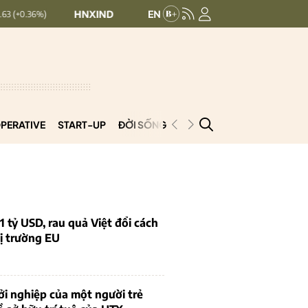
HNXINDEX:
293.44
UPCOMINDEX:
126.99
+ 0.25 (+0.09%)
PERATIVE
START-UP
ĐỜI SỐNG
PODCAST
VNCOOP
1 tỷ USD, rau quả Việt đổi cách
ị trường EU
i nghiệp của một người trẻ