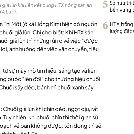
5
Sở hữu trí
già lùn khi liên kết cùng HTX nông sản an
bền vững 
 A Lưới.
n Thị Mớt (ở xã Hồng Kim) hiện có nguồn
6
HTX trồng 
lượng đặc 
chuối già lùn. Chị cho biết: Khi HTX sản
i già lùn thì những rủi ro về việc “được
 lợi, ảnh hưởng đến việc vận chuyển, tiêu
.
, từ sự mày mò tìm hiểu, sáng tạo và liên
ừng bước “lên đời” cho thương hiệu chuối
 Chuối sấy dẻo, bánh mì chuối xanh sấy
Chuối già lùn khi chín dẻo, ngọt dịu, rất
Tuy nhiên, khi chuối chín thì thời gian sử
oạch về bán không được, tồn đọng thì sẽ
à thành viên HTX.