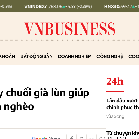
VNINDEX:
1,768.06
HNX30:
455.12
+ 6.83 (+0.39%)
+ 1.63 (+0.36%)
KHOÁN
BẤT ĐỘNG SẢN
DOANH NGHIỆP
CÔNG NGHỆ
COO
24h
 chuối già lùn giúp
Lần đầu vượt 
a nghèo
chinh phục th
vừa xong
Từ chuyện khở