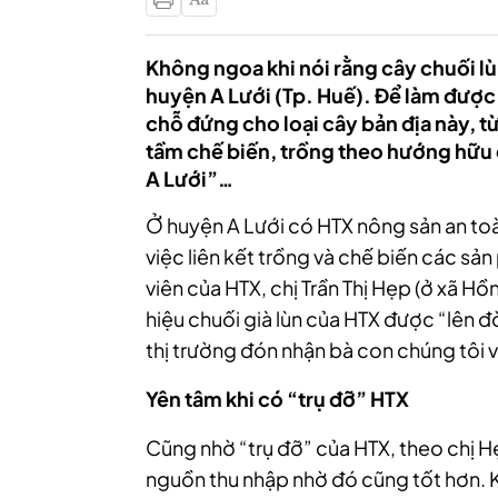
Không ngoa khi nói rằng cây chuối l
huyện A Lưới (Tp. Huế). Để làm được đ
chỗ đứng cho loại cây bản địa này, từ
tầm chế biến, trồng theo hướng hữu 
A Lưới”…
Ở huyện A Lưới có HTX nông sản an to
việc liên kết trồng và chế biến các sản
viên của HTX, chị Trần Thị Hẹp (ở xã Hồ
hiệu chuối già lùn của HTX được “lên 
thị trường đón nhận bà con chúng tôi v
Yên tâm khi có “trụ đỡ” HTX
Cũng nhờ “trụ đỡ” của HTX, theo chị Hẹp
nguồn thu nhập nhờ đó cũng tốt hơn. 