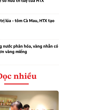
ề sở hữu trí tuệ của HTX
trị lúa - tôm Cà Mau, HTX tạo
ng nước phân hóa, vàng nhẫn có
hơn vàng miếng
Đọc nhiều