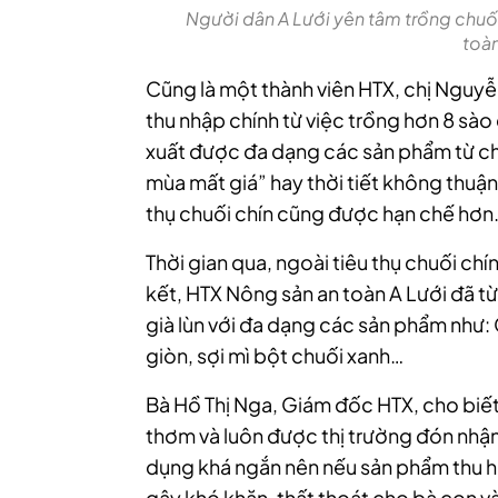
Người dân A Lưới yên tâm trồng chuối 
toàn
Cũng là một thành viên HTX, chị Nguyễ
thu nhập chính từ việc trồng hơn 8 sào 
xuất được đa dạng các sản phẩm từ chuố
mùa mất giá” hay thời tiết không thuận
thụ chuối chín cũng được hạn chế hơn
Thời gian qua, ngoài tiêu thụ chuối chín
kết, HTX Nông sản an toàn A Lưới đã t
già lùn với đa dạng các sản phẩm như:
giòn, sợi mì bột chuối xanh…
Bà Hồ Thị Nga, Giám đốc HTX, cho biết: 
thơm và luôn được thị trường đón nhận. 
dụng khá ngắn nên nếu sản phẩm thu h
gây khó khăn, thất thoát cho bà con v