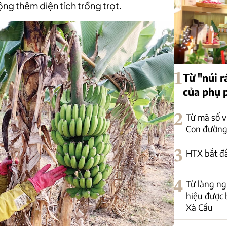
ng thêm diện tích trồng trọt.
1
Từ "núi r
của phụ 
2
Từ mã số v
Con đường
3
HTX bắt đ
4
Từ làng n
hiệu được 
Xà Cầu