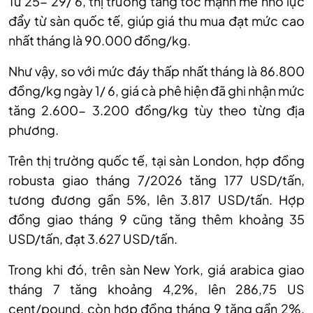
Từ 25- 29/ 6, thị trường tăng tốc mạnh mẽ nhờ lực
đẩy từ sàn quốc tế, giúp giá thu mua đạt mức cao
nhất tháng là 90.000 đồng/kg.
Như vậy, so với mức đáy thấp nhất tháng là 86.800
đồng/kg ngày 1
/
6, giá cà phê
hiện
đã ghi nhận mức
tăng 2.600
-
3.200 đồng/kg tùy theo từng địa
phương.
Trên thị trường quốc tế,
tại
sàn London, hợp đồng
robusta giao tháng 7/2026 tăng 177 USD/tấn,
tương đương gần 5%, lên 3.817 USD/tấn. Hợp
đồng giao tháng 9 cũng tăng thêm khoảng 35
USD/tấn, đạt 3.627 USD/tấn.
Trong khi đó, trên sàn New York, giá arabica giao
tháng 7 tăng khoảng 4,2%, lên 286,75 US
cent/pound, còn hợp đồng tháng 9 tăng gần 2%,