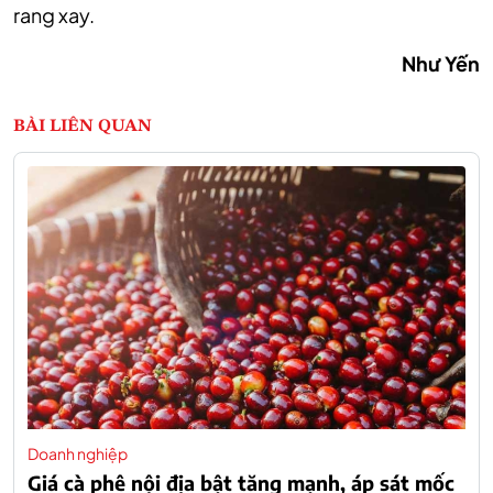
rang xay.
Như Yến
BÀI LIÊN QUAN
Doanh nghiệp
Giá cà phê nội địa bật tăng mạnh, áp sát mốc