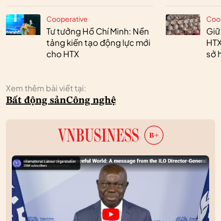
Cooperative
Coo
Tư tưởng Hồ Chí Minh: Nền
Giữ
tảng kiến tạo động lực mới
HTX
cho HTX
sở h
Xem thêm bài viết tại:
Bất động sản
Công nghệ