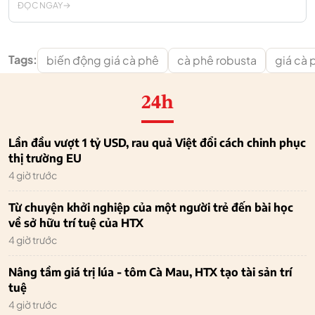
ĐỌC NGAY
Tags:
biến động giá cà phê
cà phê robusta
giá cà 
24h
Lần đầu vượt 1 tỷ USD, rau quả Việt đổi cách chinh phục
thị trường EU
4 giờ trước
Từ chuyện khởi nghiệp của một người trẻ đến bài học
về sở hữu trí tuệ của HTX
4 giờ trước
Nâng tầm giá trị lúa - tôm Cà Mau, HTX tạo tài sản trí
tuệ
4 giờ trước