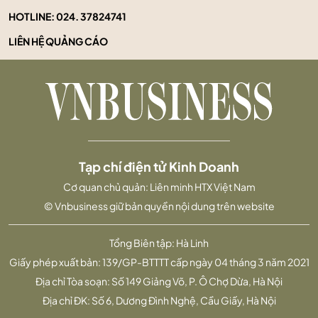
HOTLINE:
024. 37824741
LIÊN HỆ QUẢNG CÁO
Tạp chí điện tử Kinh Doanh
Cơ quan chủ quản: Liên minh HTX Việt Nam
© Vnbusiness giữ bản quyền nội dung trên website
Tổng Biên tập: Hà Linh
Giấy phép xuất bản: 139/GP-BTTTT cấp ngày 04 tháng 3 năm 2021
Địa chỉ Tòa soạn: Số 149 Giảng Võ, P. Ô Chợ Dừa, Hà Nội
Địa chỉ ĐK: Số 6, Dương Đình Nghệ, Cầu Giấy, Hà Nội