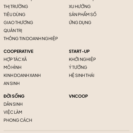
THỊ TRƯỜNG
XU HƯỚNG
TIÊU DÙNG
SẢN PHẨM SỐ
GIAO THƯƠNG
ỨNG DỤNG
QUẢN TRỊ
THÔNG TIN DOANH NGHIỆP
COOPERATIVE
START-UP
HỢP TÁC XÃ
KHỞI NGHIỆP
MÔ HÌNH
Ý TƯỞNG
KINH DOANH XANH
HỆ SINH THÁI
AN SINH
ĐỜI SỐNG
VNCOOP
DÂN SINH
VIỆC LÀM
PHONG CÁCH