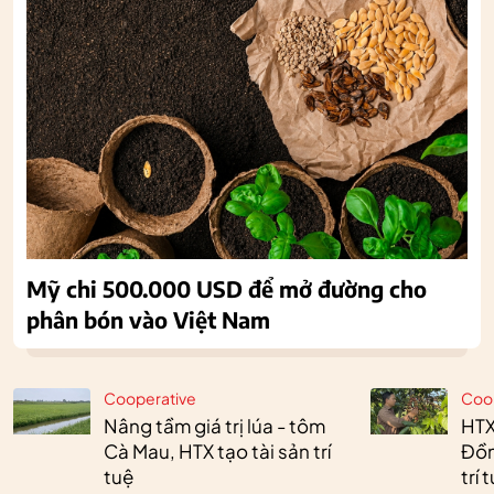
Mỹ chi 500.000 USD để mở đường cho
phân bón vào Việt Nam
Cooperative
Coo
Nâng tầm giá trị lúa - tôm
HTX
Cà Mau, HTX tạo tài sản trí
Đồn
tuệ
trí 