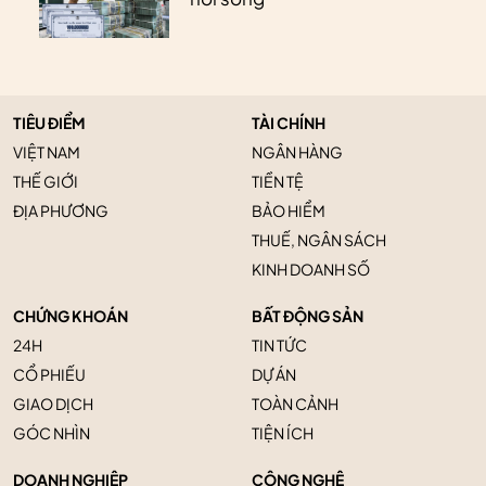
TIÊU ĐIỂM
TÀI CHÍNH
VIỆT NAM
NGÂN HÀNG
THẾ GIỚI
TIỀN TỆ
ĐỊA PHƯƠNG
BẢO HIỂM
THUẾ, NGÂN SÁCH
KINH DOANH SỐ
CHỨNG KHOÁN
BẤT ĐỘNG SẢN
24H
TIN TỨC
CỔ PHIẾU
DỰ ÁN
GIAO DỊCH
TOÀN CẢNH
GÓC NHÌN
TIỆN ÍCH
DOANH NGHIỆP
CÔNG NGHỆ