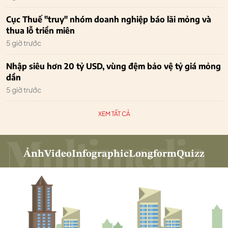
Cục Thuế "truy" nhóm doanh nghiệp báo lãi mỏng và
thua lỗ triền miên
5 giờ trước
Nhập siêu hơn 20 tỷ USD, vùng đệm bảo vệ tỷ giá mỏng
dần
5 giờ trước
XEM TẤT CẢ
Ảnh
Video
Infographic
Longform
Quizz