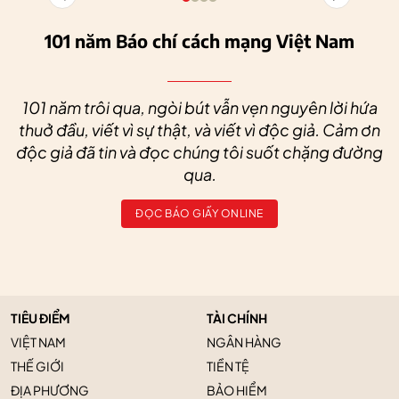
101 năm Báo chí cách mạng Việt Nam
101 năm trôi qua, ngòi bút vẫn vẹn nguyên lời hứa
thuở đầu, viết vì sự thật, và viết vì độc giả. Cảm ơn
độc giả đã tin và đọc chúng tôi suốt chặng đường
qua.
ĐỌC BÁO GIẤY ONLINE
TIÊU ĐIỂM
TÀI CHÍNH
VIỆT NAM
NGÂN HÀNG
THẾ GIỚI
TIỀN TỆ
ĐỊA PHƯƠNG
BẢO HIỂM