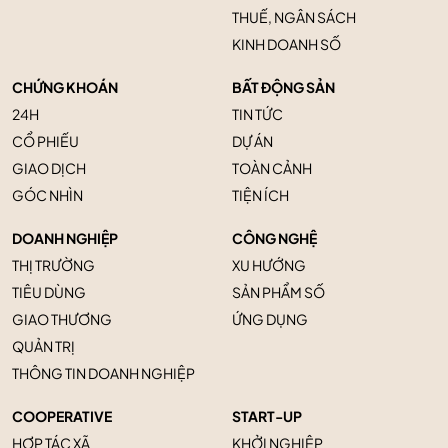
THUẾ, NGÂN SÁCH
KINH DOANH SỐ
CHỨNG KHOÁN
BẤT ĐỘNG SẢN
24H
TIN TỨC
CỔ PHIẾU
DỰ ÁN
GIAO DỊCH
TOÀN CẢNH
GÓC NHÌN
TIỆN ÍCH
DOANH NGHIỆP
CÔNG NGHỆ
THỊ TRƯỜNG
XU HƯỚNG
TIÊU DÙNG
SẢN PHẨM SỐ
GIAO THƯƠNG
ỨNG DỤNG
QUẢN TRỊ
THÔNG TIN DOANH NGHIỆP
COOPERATIVE
START-UP
HỢP TÁC XÃ
KHỞI NGHIỆP