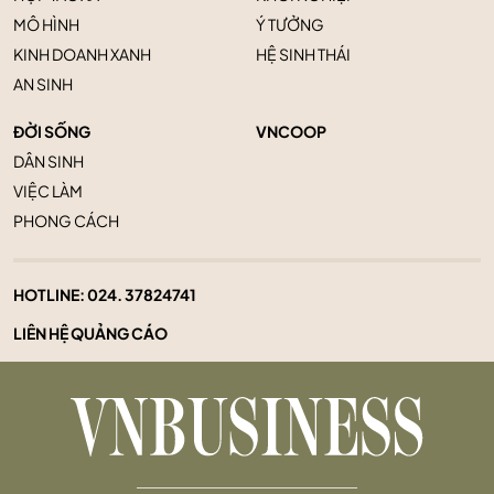
MÔ HÌNH
Ý TƯỞNG
KINH DOANH XANH
HỆ SINH THÁI
AN SINH
ĐỜI SỐNG
VNCOOP
DÂN SINH
VIỆC LÀM
PHONG CÁCH
HOTLINE:
024. 37824741
LIÊN HỆ QUẢNG CÁO