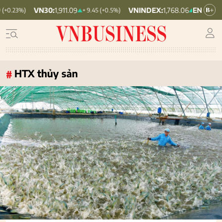
VNINDEX:
1,768.06
HNX30:
455.12
+ 9.45 (+0.5%)
+ 6.83 (+0.39%)
HTX thủy sản
#