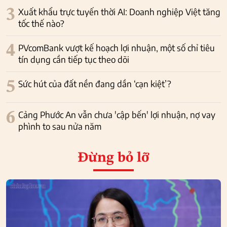
3
Xuất khẩu trực tuyến thời AI: Doanh nghiệp Việt tăng
tốc thế nào?
4
PVcomBank vượt kế hoạch lợi nhuận, một số chỉ tiêu
tín dụng cần tiếp tục theo dõi
5
Sức hút của đất nền đang dần ‘cạn kiệt’?
6
Cảng Phước An vẫn chưa 'cập bến' lợi nhuận, nợ vay
phình to sau nửa năm
Đừng bỏ lỡ