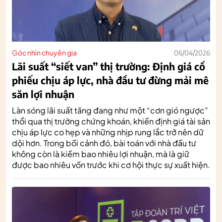
Góc nhìn chuyên gia
06/04/2026
Lãi suất “siết van” thị trường: Định giá cổ
phiếu chịu áp lực, nhà đầu tư đừng mải mê
săn lợi nhuận
Làn sóng lãi suất tăng đang như một “cơn gió ngược”
thổi qua thị trường chứng khoán, khiến định giá tài sản
chịu áp lực co hẹp và những nhịp rung lắc trở nên dữ
dội hơn. Trong bối cảnh đó, bài toán với nhà đầu tư
không còn là kiếm bao nhiêu lợi nhuận, mà là giữ
được bao nhiêu vốn trước khi cơ hội thực sự xuất hiện.