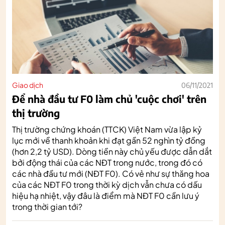
Giao dịch
06/11/2021
Để nhà đầu tư F0 làm chủ 'cuộc chơi' trên
thị trường
Thị trường chứng khoán (TTCK) Việt Nam vừa lập kỷ
lục mới về thanh khoản khi đạt gần 52 nghìn tỷ đồng
(hơn 2,2 tỷ USD). Dòng tiền này chủ yếu được dẫn dắt
bởi động thái của các NĐT trong nước, trong đó có
các nhà đầu tư mới (NĐT F0). Có vẻ như sự thăng hoa
của các NĐT F0 trong thời kỳ dịch vẫn chưa có dấu
hiệu hạ nhiệt, vậy đâu là điểm mà NĐT F0 cần lưu ý
trong thời gian tới?