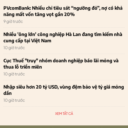
PVcomBank: Nhiều chỉ tiêu sát “ngưỡng đỏ”, nợ có khả
năng mất vốn tăng vọt gần 20%
9 giờ trước
Nhiều 'ông lớn' công nghiệp Hà Lan đang tìm kiếm nhà
cung cấp tại Việt Nam
10 giờ trước
Cục Thuế "truy" nhóm doanh nghiệp báo lãi mỏng và
thua lỗ triền miên
10 giờ trước
Nhập siêu hơn 20 tỷ USD, vùng đệm bảo vệ tỷ giá mỏng
dần
10 giờ trước
XEM TẤT CẢ