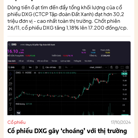
Dòng tiền ồ ạt tìm đến đẩy tổng khối lượng của cổ
phiếu DXG (CTCP Tập đoàn Đất Xanh) đạt hơn 30,2
triệu đơn vị - cao nhất toàn thị trường. Chốt phiên
26/11, cổ phiếu DXG tăng 1,18% lên 17.200 đồng/cp.
Cổ phiếu
17/10/2024
Cổ phiếu DXG gây ‘choáng’ với thị trường