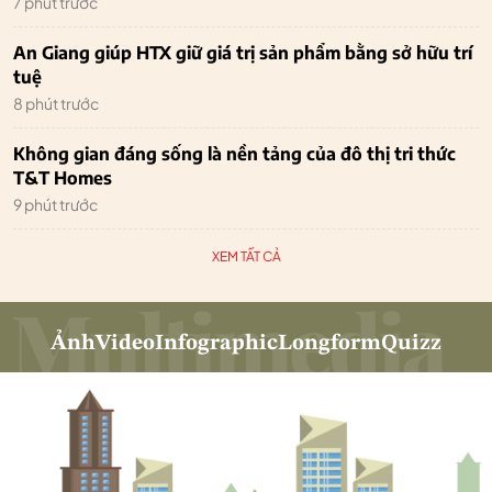
7 phút trước
An Giang giúp HTX giữ giá trị sản phẩm bằng sở hữu trí
tuệ
8 phút trước
Không gian đáng sống là nền tảng của đô thị tri thức
T&T Homes
9 phút trước
XEM TẤT CẢ
Ảnh
Video
Infographic
Longform
Quizz