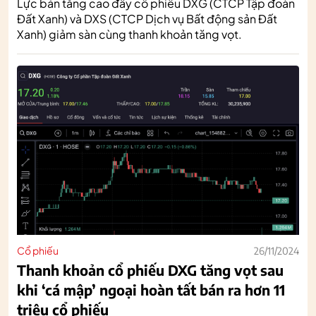
Lực bán tăng cao đẩy cổ phiếu DXG (CTCP Tập đoàn
Đất Xanh) và DXS (CTCP Dịch vụ Bất động sản Đất
Xanh) giảm sàn cùng thanh khoản tăng vọt.
Cổ phiếu
26/11/2024
Thanh khoản cổ phiếu DXG tăng vọt sau
khi ‘cá mập’ ngoại hoàn tất bán ra hơn 11
triệu cổ phiếu