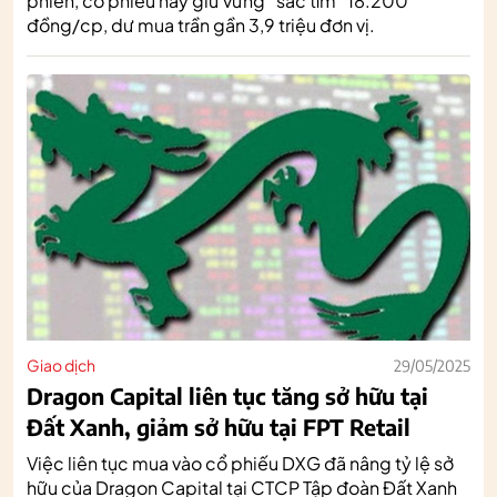
phiên, cổ phiếu này giữ vững “sắc tím” 18.200
đồng/cp, dư mua trần gần 3,9 triệu đơn vị.
Giao dịch
29/05/2025
Dragon Capital liên tục tăng sở hữu tại
Đất Xanh, giảm sở hữu tại FPT Retail
Việc liên tục mua vào cổ phiếu DXG đã nâng tỷ lệ sở
hữu của Dragon Capital tại CTCP Tập đoàn Đất Xanh