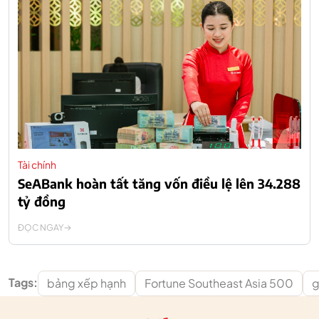
Tài chính
SeABank hoàn tất tăng vốn điều lệ lên 34.288
tỷ đồng
ĐỌC NGAY
Tags:
bảng xếp hạnh
Fortune Southeast Asia 500
g