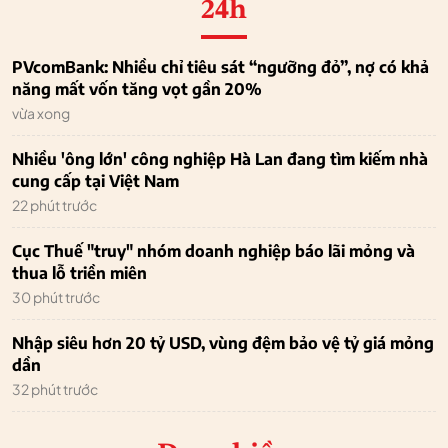
24h
PVcomBank: Nhiều chỉ tiêu sát “ngưỡng đỏ”, nợ có khả
năng mất vốn tăng vọt gần 20%
vừa xong
Nhiều 'ông lớn' công nghiệp Hà Lan đang tìm kiếm nhà
cung cấp tại Việt Nam
22 phút trước
Cục Thuế "truy" nhóm doanh nghiệp báo lãi mỏng và
thua lỗ triền miên
30 phút trước
Nhập siêu hơn 20 tỷ USD, vùng đệm bảo vệ tỷ giá mỏng
dần
32 phút trước