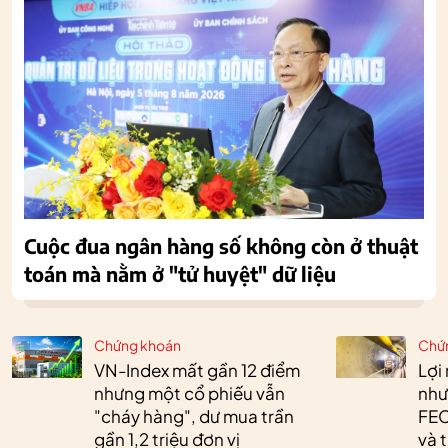
Cuộc đua ngân hàng số không còn ở thuật
toán mà nằm ở "tử huyệt" dữ liệu
Chứng khoán
Chứ
VN-Index mất gần 12 điểm
Lợi
nhưng một cổ phiếu vẫn
như
"cháy hàng", dư mua trần
FEC
gần 1,2 triệu đơn vị
và 