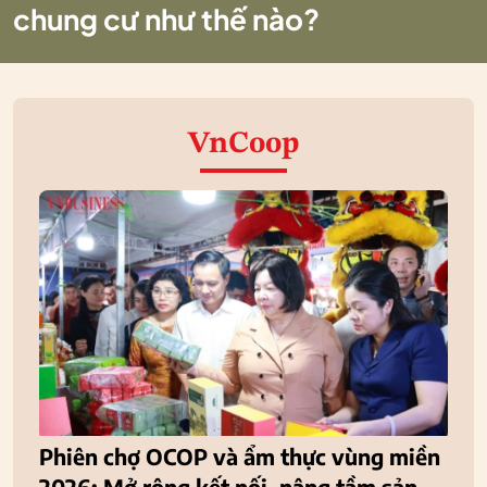
chung cư như thế nào?
VnCoop
Phiên chợ OCOP và ẩm thực vùng miền
2026: Mở rộng kết nối, nâng tầm sản