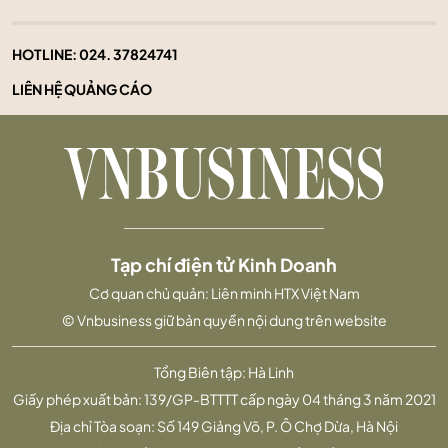
HOTLINE:
024. 37824741
LIÊN HỆ QUẢNG CÁO
Tạp chí điện tử Kinh Doanh
Cơ quan chủ quản: Liên minh HTX Việt Nam
© Vnbusiness giữ bản quyền nội dung trên website
Tổng Biên tập: Hà Linh
Giấy phép xuất bản: 139/GP-BTTTT cấp ngày 04 tháng 3 năm 2021
Địa chỉ Tòa soạn: Số 149 Giảng Võ, P. Ô Chợ Dừa, Hà Nội