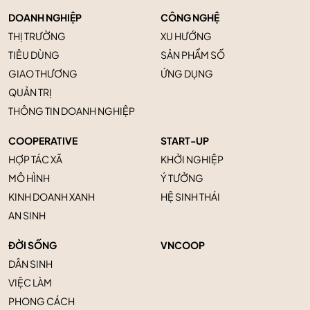
DOANH NGHIỆP
CÔNG NGHỆ
THỊ TRƯỜNG
XU HƯỚNG
TIÊU DÙNG
SẢN PHẨM SỐ
GIAO THƯƠNG
ỨNG DỤNG
QUẢN TRỊ
THÔNG TIN DOANH NGHIỆP
COOPERATIVE
START-UP
HỢP TÁC XÃ
KHỞI NGHIỆP
MÔ HÌNH
Ý TƯỞNG
KINH DOANH XANH
HỆ SINH THÁI
AN SINH
ĐỜI SỐNG
VNCOOP
DÂN SINH
VIỆC LÀM
PHONG CÁCH