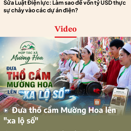
Sửa Luật Điện lực: Làm sao để vốn tỷ USD thực
sự chảy vào các dự án điện?
Video
Đưa thổ cẩm Mường Hoa lên
"xa lộ số"