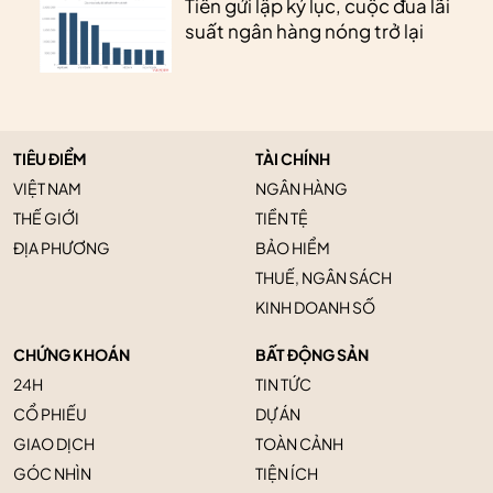
Tiền gửi lập kỷ lục, cuộc đua lãi
suất ngân hàng nóng trở lại
TIÊU ĐIỂM
TÀI CHÍNH
VIỆT NAM
NGÂN HÀNG
THẾ GIỚI
TIỀN TỆ
ĐỊA PHƯƠNG
BẢO HIỂM
THUẾ, NGÂN SÁCH
KINH DOANH SỐ
CHỨNG KHOÁN
BẤT ĐỘNG SẢN
24H
TIN TỨC
CỔ PHIẾU
DỰ ÁN
GIAO DỊCH
TOÀN CẢNH
GÓC NHÌN
TIỆN ÍCH