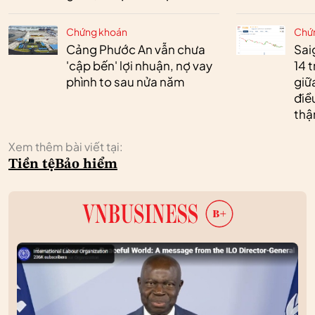
Chứng khoán
Chứ
Cảng Phước An vẫn chưa
Sai
'cập bến' lợi nhuận, nợ vay
14 t
phình to sau nửa năm
giữ
điề
thậ
Xem thêm bài viết tại:
Tiền tệ
Bảo hiểm