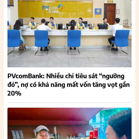
PVcomBank: Nhiều chỉ tiêu sát “ngưỡng
đỏ”, nợ có khả năng mất vốn tăng vọt gần
20%