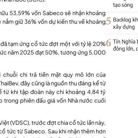
tạo sóng
 hữu 53,59% vốn Sabeco sẽ nhận khoảng
5
Backlog kh
 lệ nắm giữ 36% vốn dự kiến thu về khoảng
xây dựng
6
Tín Nghĩa 
đã tạm ứng cổ tức đợt một với tỷ lệ 20%
đông lớn, c
 tức năm 2025 đạt 50%, tương ứng 5.000
i chuỗi chi trả tiền mặt quy mô lớn của
ThaiBev, đây cũng là nguồn thu đáng kể từ
ể từ khi tập đoàn này chi khoảng 4,84 tỷ
trong phiên đấu giá vốn Nhà nước cuối
ệt (VDSC), trước đợt chia cổ tức lần này,
cổ tức từ Sabeco. Sau khi nhận thêm hơn