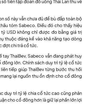
 số tiền tập đoàn đồ uống Thái Lan thu về
on số này vẫn chưa đủ để bù đắp toàn bộ
vụ thâu tóm Sabeco. Điều đó cho thấy hiệu
 tỷ USD không chỉ được đo bằng giá trị
hụ thuộc đáng kể vào khả năng tạo dòng
 đợt chi trả cổ tức.
ề tay ThaiBev, Sabeco vẫn đang phát huy
ổ đông lớn. Chính sách duy trì tỷ lệ cổ tức
iên tiếp giúp ThaiBev từng bước thu hồi
 mang lại nguồn thu ổn định cho cổ đông
ục duy trì tỷ lệ chia cổ tức cao cũng phản
uận cho cổ đông hơn là giữ lại phần lớn lợi