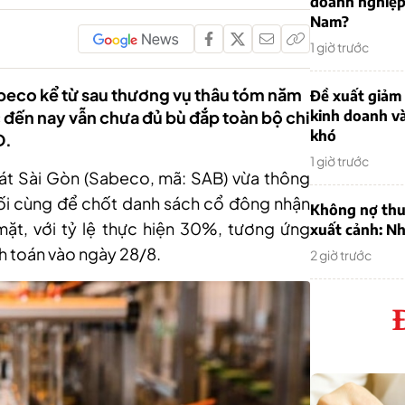
doanh nghiệp
Nam?
1 giờ trước
Sabeco kể từ sau thương vụ thâu tóm năm
Đề xuất giảm
 đến nay vẫn chưa đủ bù đắp toàn bộ chi
kinh doanh v
khó
D.
1 giờ trước
át Sài Gòn (Sabeco, mã: SAB) vừa thông
ối cùng để chốt danh sách cổ đông nhận
Không nợ thu
ặt, với tỷ lệ thực hiện 30%, tương ứng
xuất cảnh: Nh
 toán vào ngày 28/8.
2 giờ trước