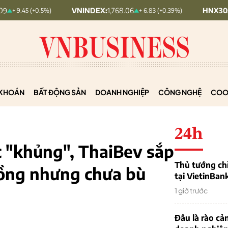
VNINDEX:
1,768.06
HNX30:
455.12
(+0.5%)
+ 6.83 (+0.39%)
KHOÁN
BẤT ĐỘNG SẢN
DOANH NGHIỆP
CÔNG NGHỆ
COO
24h
ức "khủng", ThaiBev sắp
Thủ tướng chỉ
đồng nhưng chưa bù
tại VietinBan
1 giờ trước
Đâu là rào cản