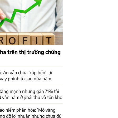
pha trên thị trường chứng
 An vẫn chưa 'cập bến' lợi
vay phình to sau nửa năm
 tăng mạnh nhưng gần 71% tài
 vẫn nằm ở phải thu và tồn kho
ảo hiểm phân hóa: ‘Mỏ vàng’
âng đỡ lợi nhuận nhưng chưa đủ