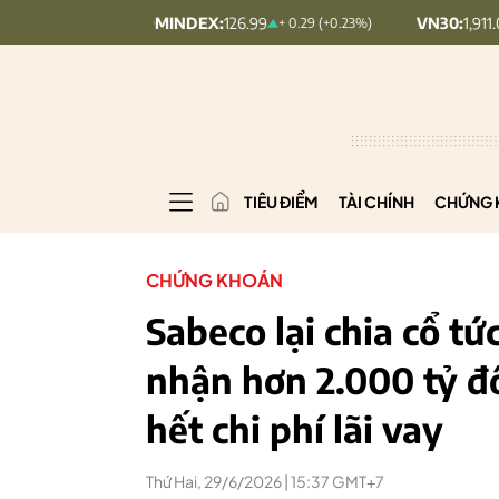
UPCOMINDEX:
126.99
VN30:
1,911.09
+ 0.29 (+0.23%)
+ 9.45 
TIÊU ĐIỂM
TÀI CHÍNH
CHỨNG 
CHỨNG KHOÁN
Sabeco lại chia cổ t
nhận hơn 2.000 tỷ 
hết chi phí lãi vay
Thứ Hai, 29/6/2026 | 15:37 GMT+7