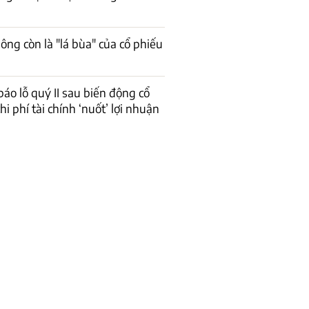
ông còn là "lá bùa" của cổ phiếu
báo lỗ quý II sau biến động cổ
hi phí tài chính ‘nuốt’ lợi nhuận