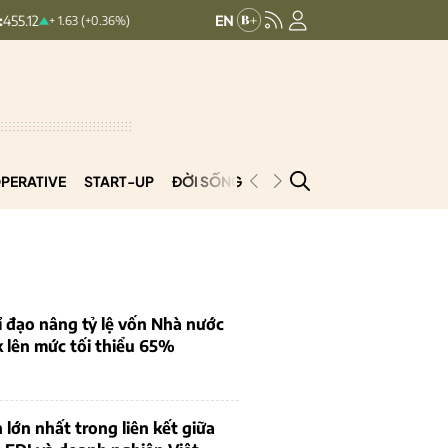
HNXINDEX:
293.44
UPCOMINDEX:
+ 1.63 (+0.36%)
+ 0.25 (+0.09%)
PERATIVE
START-UP
ĐỜI SỐNG
PODCAST
VNCOOP
 đạo nâng tỷ lệ vốn Nhà nước
k lên mức tối thiểu 65%
 lớn nhất trong liên kết giữa