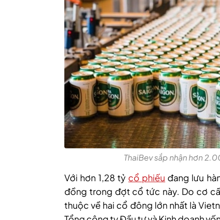
ThaiBev sắp nhận hơn 2.0
Với hơn 1,28 tỷ
cổ phiếu
đang lưu hàn
đồng trong đợt cổ tức này. Do cơ cấu
thuộc về hai cổ đông lớn nhất là Vie
Tổng công ty Đầu tư và Kinh doanh vố