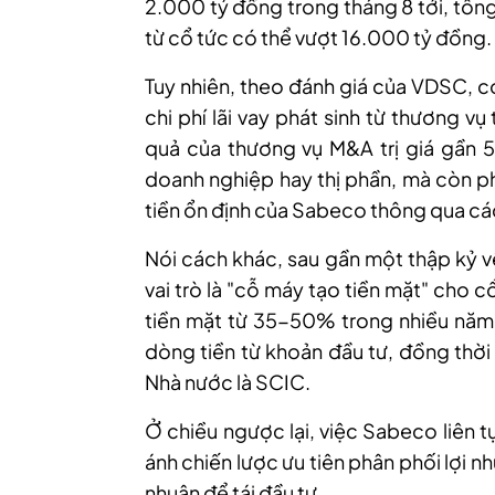
2.000 tỷ đồng trong tháng 8 tới, tổng
từ cổ tức có thể vượt 16.000 tỷ đồng.
Tuy nhiên, theo đánh giá của VDSC, c
chi phí lãi vay phát sinh từ thương 
quả của thương vụ M&A trị giá gần 5
doanh nghiệp hay thị phần, mà còn p
tiền ổn định của Sabeco thông qua các
Nói cách khác, sau gần một thập kỷ v
vai trò là "cỗ máy tạo tiền mặt" cho c
tiền mặt từ 35-50% trong nhiều năm l
dòng tiền từ khoản đầu tư, đồng thời
Nhà nước là SCIC.
Ở chiều ngược lại, việc Sabeco liên t
ánh chiến lược ưu tiên phân phối lợi nh
nhuận để tái đầu tư.