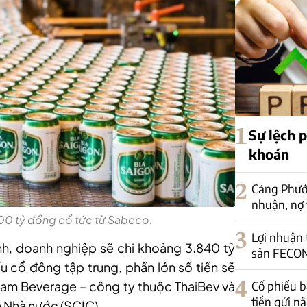
1
Sự lệch 
khoán
2
Cảng Phước
nhuận, nợ 
00 tỷ đồng cổ tức từ Sabeco.
3
Lợi nhuận
h, doanh nghiệp sẽ chi khoảng 3.840 tỷ
sản FECON
 cổ đông tập trung, phần lớn số tiền sẽ
tnam Beverage – công ty thuộc ThaiBev và
4
Cổ phiếu b
tiền gửi n
n Nhà nước (SCIC).