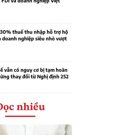
 FDI và doanh nghiệp Việt
 30% thuế thu nhập hỗ trợ hộ
à doanh nghiệp siêu nhỏ vượt
ế vẫn có nguy cơ bị tạm hoãn
ững thay đổi từ Nghị định 252
Đọc nhiều