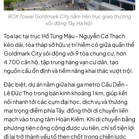
ROX Tower Goldmark City nằm trên trục giao thương
sôi động Tây Hà Nội.
Tọa lạc tại trục Hồ Tùng Mậu - Nguyễn Cơ Thạch
kéo dài, tòa tháp sở hữu vị trí hiếm có giữa quần thể
Goldmark City sôi động với 9 tòa chung cư, hơn
4.700 căn hộ, tập trung hàng vạn cư dân, tạo
nguồn cầu ổn định và tiềm năng khai thác vượt trội.
Đặc biệt, dự án nằm giữa hai ga metro Cầu Diễn -
Lê Đức Thọ trong bán kính khoảng 1 km, giúp kết
nối nhanh tới các cụm đại học, dịch vụ và thương
mại trọng điểm phía Tây, đồng thời di chuyển liền
mạch vào trung tâm Hoàn Kiếm. Khi di chuyển bằng
phương tiện công cộng được ưu tiên, chỉ số tiện lợi
đi lại trở thành yếu tố then chốt trong chiến lược