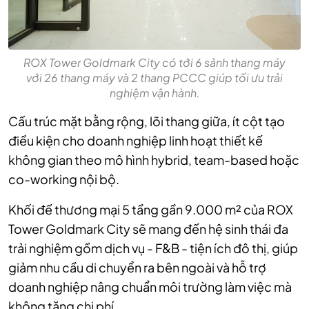
ROX Tower Goldmark City có tới 6 sảnh thang máy
với 26 thang máy và 2 thang PCCC giúp tối ưu trải
nghiệm vận hành.
Cấu trúc mặt bằng rộng, lõi thang giữa, ít cột tạo
điều kiện cho doanh nghiệp linh hoạt thiết kế
không gian theo mô hình hybrid, team-based hoặc
co-working nội bộ.
Khối đế thương mại 5 tầng gần 9.000 m² của ROX
Tower Goldmark City sẽ mang đến hệ sinh thái đa
trải nghiệm gồm dịch vụ - F&B - tiện ích đô thị, giúp
giảm nhu cầu di chuyển ra bên ngoài và hỗ trợ
doanh nghiệp nâng chuẩn môi trường làm việc mà
không tăng chi phí.