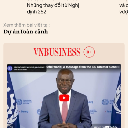
Những thay đổi từ Nghị
và 
định 252
vượ
Xem thêm bài viết tại:
Dự án
Toàn cảnh