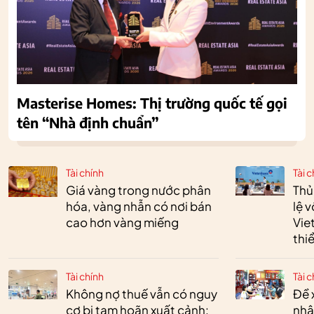
Masterise Homes: Thị trường quốc tế gọi
tên “Nhà định chuẩn”
Tài chính
Tài c
Giá vàng trong nước phân
Thủ
hóa, vàng nhẫn có nơi bán
lệ 
cao hơn vàng miếng
Vie
thi
Tài chính
Tài c
Không nợ thuế vẫn có nguy
Đề 
cơ bị tạm hoãn xuất cảnh:
nhậ