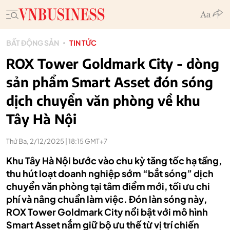
BẤT ĐỘNG SẢN
TIN TỨC
ROX Tower Goldmark City - dòng
sản phẩm Smart Asset đón sóng
dịch chuyển văn phòng về khu
Tây Hà Nội
Thứ Ba, 2/12/2025 | 18:15 GMT+7
Khu Tây Hà Nội bước vào chu kỳ tăng tốc hạ tầng,
thu hút loạt doanh nghiệp sớm “bắt sóng” dịch
chuyển văn phòng tại tâm điểm mới, tối ưu chi
phí và nâng chuẩn làm việc. Đón làn sóng này,
ROX Tower Goldmark City nổi bật với mô hình
Smart Asset nắm giữ bộ ưu thế từ vị trí chiến