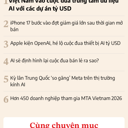
1
Việt Nam vào cuộc đua trung tâm dữ liệu
AI với các dự án tỷ USD
2
iPhone 17 bước vào đợt giảm giá lớn sau thời gian mở
bán
3
Apple kiện OpenAI, hé lộ cuộc đua thiết bị AI tỷ USD
4
AI sẽ định hình lại cuộc đua bán lẻ ra sao?
5
Kỳ lân Trung Quốc ‘so găng’ Meta trên thị trường
kính AI
6
Hơn 450 doanh nghiệp tham gia MTA Vietnam 2026
Cùng chuyên mục