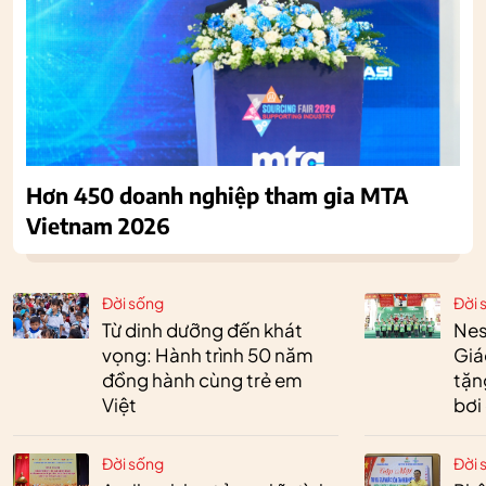
Hơn 450 doanh nghiệp tham gia MTA
Vietnam 2026
Đời sống
Đời 
Từ dinh dưỡng đến khát
Nes
vọng: Hành trình 50 năm
Giá
đồng hành cùng trẻ em
tặn
Việt
bơi
Đời sống
Đời 