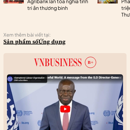
Agribank lan tỏa nghĩa tình
Phâ
tri ân thương binh
tri
Thư
Xem thêm bài viết tại:
Sản phẩm số
Ứng dụng