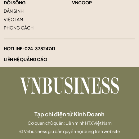
ĐỜI SỐNG
VNCOOP
DÂN SINH
VIỆC LÀM
PHONG CÁCH
HOTLINE:
024. 37824741
LIÊN HỆ QUẢNG CÁO
Tạp chí điện tử Kinh Doanh
Cơ quan chủ quản: Liên minh HTX Việt Nam
© Vnbusiness giữ bản quyền nội dung trên website