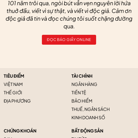
101 năm trôi qua, ngòi bút vẫn vẹn nguyên lời hứa
thuở đầu, viết vì sự thật, và viết vì độc giả. Cảm ơn
độc giả đã tin và đọc chúng tôi suốt chặng đường
qua.
ĐỌC BÁO GIẤY ONLINE
TIÊU ĐIỂM
TÀI CHÍNH
VIỆT NAM
NGÂN HÀNG
THẾ GIỚI
TIỀN TỆ
ĐỊA PHƯƠNG
BẢO HIỂM
THUẾ, NGÂN SÁCH
KINH DOANH SỐ
CHỨNG KHOÁN
BẤT ĐỘNG SẢN