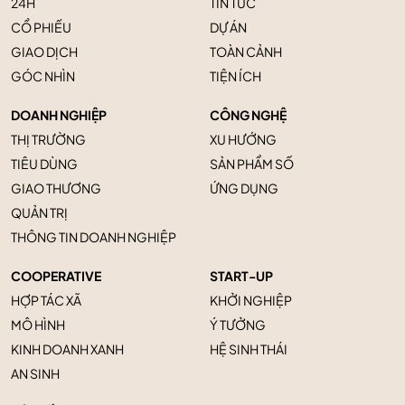
24H
TIN TỨC
CỔ PHIẾU
DỰ ÁN
GIAO DỊCH
TOÀN CẢNH
GÓC NHÌN
TIỆN ÍCH
DOANH NGHIỆP
CÔNG NGHỆ
THỊ TRƯỜNG
XU HƯỚNG
TIÊU DÙNG
SẢN PHẨM SỐ
GIAO THƯƠNG
ỨNG DỤNG
QUẢN TRỊ
THÔNG TIN DOANH NGHIỆP
COOPERATIVE
START-UP
HỢP TÁC XÃ
KHỞI NGHIỆP
MÔ HÌNH
Ý TƯỞNG
KINH DOANH XANH
HỆ SINH THÁI
AN SINH