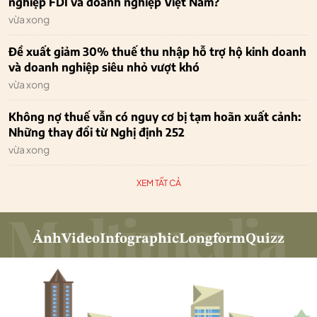
nghiệp FDI và doanh nghiệp Việt Nam?
vừa xong
Đề xuất giảm 30% thuế thu nhập hỗ trợ hộ kinh doanh
và doanh nghiệp siêu nhỏ vượt khó
vừa xong
Không nợ thuế vẫn có nguy cơ bị tạm hoãn xuất cảnh:
Những thay đổi từ Nghị định 252
vừa xong
XEM TẤT CẢ
Ảnh
Video
Infographic
Longform
Quizz