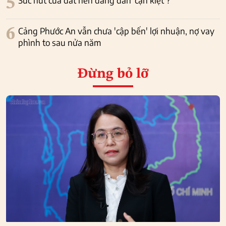
5
Sức hút của đất nền đang dần ‘cạn kiệt’?
6
Cảng Phước An vẫn chưa 'cập bến' lợi nhuận, nợ vay
phình to sau nửa năm
Đừng bỏ lỡ