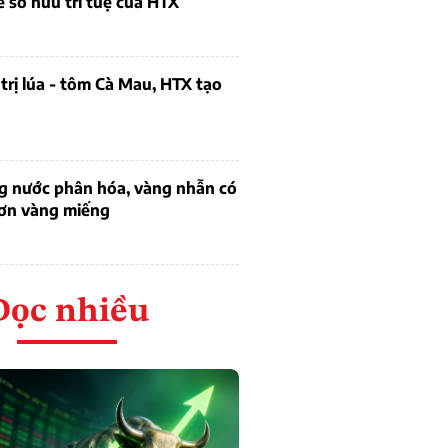
ề sở hữu trí tuệ của HTX
trị lúa - tôm Cà Mau, HTX tạo
ng nước phân hóa, vàng nhẫn có
hơn vàng miếng
Đọc nhiều