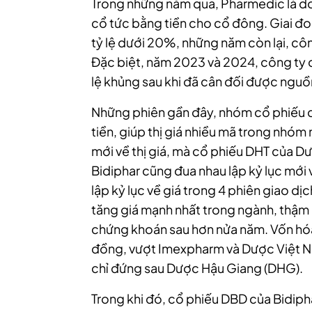
Trong những năm qua, Pharmedic là d
cổ tức bằng tiền cho cổ đông. Giai đ
tỷ lệ dưới 20%, những năm còn lại, côn
Đặc biệt, năm 2023 và 2024, công ty 
lệ khủng sau khi đã cân đối được nguồn
Những phiên gần đây, nhóm cổ phiếu 
tiền, giúp thị giá nhiều mã trong nhóm
mới về thị giá, mà cổ phiếu DHT của 
Bidiphar cũng đua nhau lập kỷ lục mới v
lập kỷ lục về giá trong 4 phiên giao dịc
tăng giá mạnh nhất trong ngành, thậm
chứng khoán sau hơn nửa năm. Vốn hóa
đồng, vượt Imexpharm và Dược Việt Na
chỉ đứng sau Dược Hậu Giang (DHG).
Trong khi đó, cổ phiếu DBD của Bidiphar