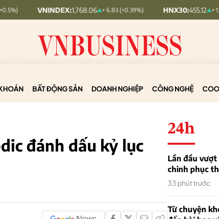
VNINDEX:
1,768.06
HNX30:
455.12
+ 6.83 (+0.39%)
+ 1.63 (+0.36%)
KHOÁN
BẤT ĐỘNG SẢN
DOANH NGHIỆP
CÔNG NGHỆ
COO
24h
dic đánh dấu kỷ lục
Lần đầu vượt 
chinh phục th
33 phút trước
Từ chuyện khở