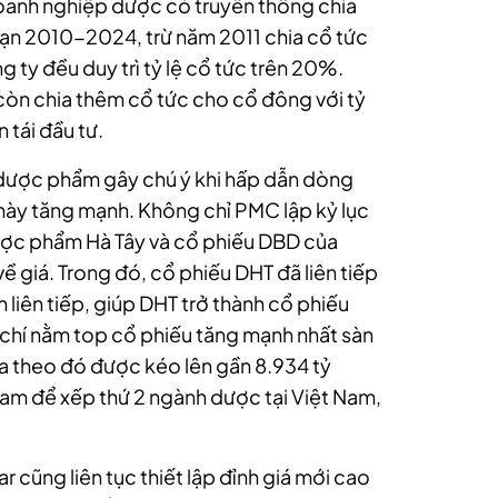
oanh nghiệp dược có truyền thống chia
oạn 2010-2024, trừ năm 2011 chia cổ tức
g ty đều duy trì tỷ lệ cổ tức trên 20%.
còn chia thêm cổ tức cho cổ đông với tỷ
 tái đầu tư.
dược phẩm gây chú ý khi hấp dẫn dòng
 này tăng mạnh. Không chỉ PMC lập kỷ lục
Dược phẩm Hà Tây và cổ phiếu DBD của
ề giá. Trong đó, cổ phiếu DHT đã liên tiếp
h liên tiếp, giúp DHT trở thành cổ phiếu
 chí nằm top cổ phiếu tăng mạnh nhất sàn
 theo đó được kéo lên gần 8.934 tỷ
m để xếp thứ 2 ngành dược tại Việt Nam,
 cũng liên tục thiết lập đỉnh giá mới cao