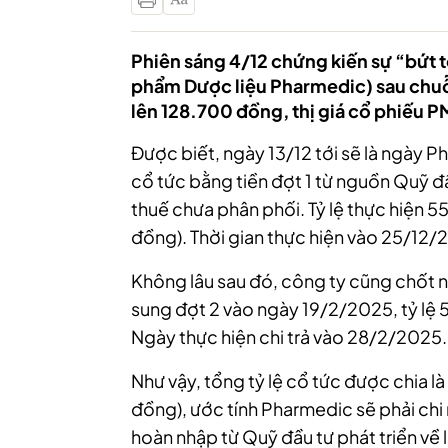
Phiên sáng 4/12 chứng kiến sự “bứt
phẩm Dược liệu Pharmedic) sau chuỗi
lên 128.700 đồng, thị giá cổ phiếu P
Được biết, ngày 13/12 tới sẽ là ngày 
cổ tức bằng tiền đợt 1 từ nguồn Quỹ đầ
thuế chưa phân phối. Tỷ lệ thực hiện 
đồng). Thời gian thực hiện vào 25/12/
Không lâu sau đó, công ty cũng chốt 
sung đợt 2 vào ngày 19/2/2025, tỷ lệ
Ngày thực hiện chi trả vào 28/2/2025.
Như vậy, tổng tỷ lệ cổ tức được chia 
đồng), ước tính Pharmedic sẽ phải chi 
hoàn nhập từ Quỹ đầu tư phát triển về l