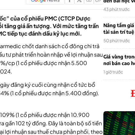
đến bài học v
43 phút trước
 tốc” của cổ phiếu PMC (CTCP Dược
 tăng giá ấn tượng. Với mức tăng trần
Nâng tầm giá 
tài sản trí tuệ
MC tiếp tục đánh dấu kỷ lục mới.
50 phút trước
Pharmedic chốt danh sách cổ đông chi trả
u tư phát triển hoàn nhập về lợi nhuận sau
Giá vàng tro
55%/cp (1 cổ phiếu được nhận 5.500
nơi bán cao 
2024.
1 giờ trước
ngày đăng ký cuối cùng nhận cổ tức bổ
 54% (1 cổ phiếu được nhận 5.400 đồng).
là 109% (1 cổ phiếu được nhận 10.900
ra gần 102 tỷ đồng. Đây là toàn bộ số tiền
ại lợi nhuận sau thuế chưa phân phối, theo