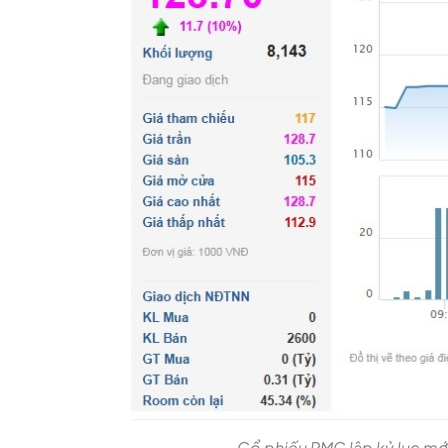
Cổ phiếu PMC lập kỷ lục mớ