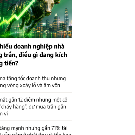
 phiếu doanh nghiệp nhà
 trần, điều gì đang kích
g tiền?
na tăng tốc doanh thu nhưng
ong vòng xoáy lỗ và âm vốn
mất gần 12 điểm nhưng một cổ
"cháy hàng", dư mua trần gần
n vị
 tăng mạnh nhưng gần 71% tài
 vẫn nằm ở phải thu và tồn kho