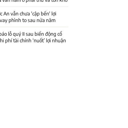
 An vẫn chưa 'cập bến' lợi
vay phình to sau nửa năm
báo lỗ quý II sau biến động cổ
hi phí tài chính ‘nuốt’ lợi nhuận