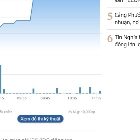
5
Cảng Phước
nhuận, nợ 
6
Tín Nghĩa 
đông lớn, c
i tại mức giá 128.700 đồng/cp.