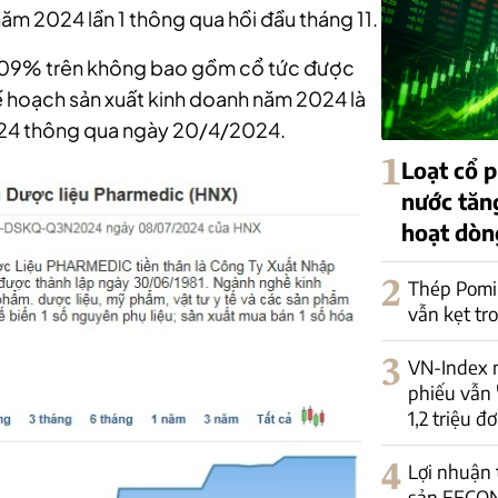
 2024 lần 1 thông qua hồi đầu tháng 11.
c 109% trên không bao gồm cổ tức được
kế hoạch sản xuất kinh doanh năm 2024 là
4 thông qua ngày 20/4/2024.
1
Loạt cổ
nước tăng
hoạt dòn
2
Thép Pomi
vẫn kẹt tr
3
VN-Index 
phiếu vẫn 
1,2 triệu đơ
4
Lợi nhuận
sản FECON