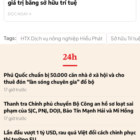
giá trị bằng sở hữu trí tuệ
ĐỌC NGAY
Tags:
HTX Dịch vụ nông nghiệp Hiểu Phát
Sở hữu Trí tu
24h
Phú Quốc chuẩn bị 50.000 căn nhà ở xã hội và cho
thuê đón “làn sóng chuyên gia” đổ bộ
17 giờ trước
Thanh tra Chính phủ chuyển Bộ Công an hồ sơ loạt sai
phạm của SJC, PNJ, DOJI, Bảo Tín Mạnh Hải và Mi Hồng
17 giờ trước
Lần đầu vượt 1 tỷ USD, rau quả Việt đổi cách chinh phục
thị trường EU