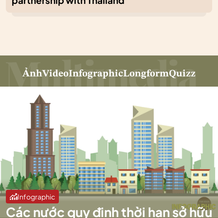
partnership with Thailand
Ảnh
Video
Infographic
Longform
Quizz
Infographic
Các nước quy định thời hạn sở hữu