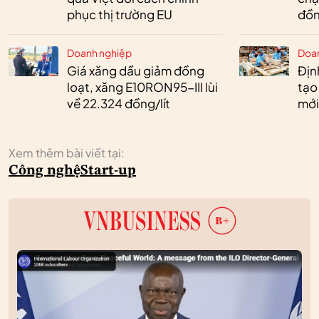
phục thị trường EU
đồn
Doanh nghiệp
Doa
Giá xăng dầu giảm đồng
Định
loạt, xăng E10RON95-III lùi
tạo
về 22.324 đồng/lít
mới
Xem thêm bài viết tại:
Công nghệ
Start-up