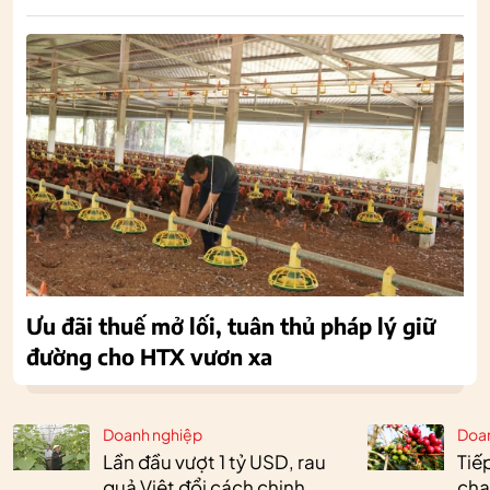
Ưu đãi thuế mở lối, tuân thủ pháp lý giữ
đường cho HTX vươn xa
Doanh nghiệp
Doa
Lần đầu vượt 1 tỷ USD, rau
Tiế
quả Việt đổi cách chinh
chạ