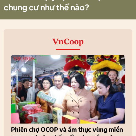
chung cư như thế nào?
VnCoop
Phiên chợ OCOP và ẩm thực vùng miền