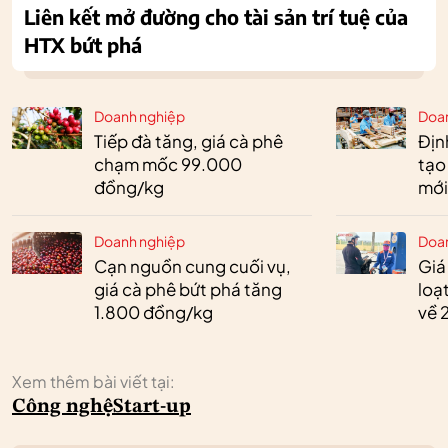
Liên kết mở đường cho tài sản trí tuệ của
HTX bứt phá
Doanh nghiệp
Doa
Tiếp đà tăng, giá cà phê
Định
chạm mốc 99.000
tạo
đồng/kg
mới
Doanh nghiệp
Doa
Cạn nguồn cung cuối vụ,
Giá
giá cà phê bứt phá tăng
loạ
1.800 đồng/kg
về 
Xem thêm bài viết tại:
Công nghệ
Start-up