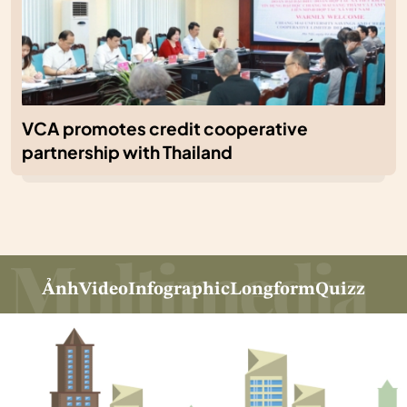
VCA promotes credit cooperative
partnership with Thailand
Ảnh
Video
Infographic
Longform
Quizz