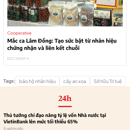
Cooperative
Mắc ca Lâm Đồng: Tạo sức bật từ nhãn hiệu
chứng nhận và liên kết chuỗi
ĐỌC NGAY
Tags:
bảo hộ nhãn hiệu
cây an xoa
Sở hữu Trí tuệ
24h
Thủ tướng chỉ đạo nâng tỷ lệ vốn Nhà nước tại
VietinBank lên mức tối thiểu 65%
5 giờ trước