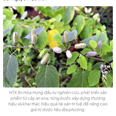
HTX An Hòa Hưng đầu tư nghiên cứu, phát triển sản
phẩm từ cây an xoa, từng bước xây dựng thương
hiệu và khai thác hiệu quả tài sản trí tuệ để nâng cao
giá trị dược liệu địa phương.