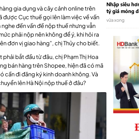
Nhập siêu hơ
hàng gia dụng và cây cảnh online trên
tỷ giá mỏng 
ã được Cục thuế gọi lên làm việc về vấn
vừa xong
đã nghe đến vấn đề nộp thuế nhưng vẫn
mức phải nộp nên không để ý, khi hỏi ra
bên đơn vị giao hàng”, chị Thủy cho biết.
t phải bắt đầu từ đâu, chị Phạm Thị Hoa
ang bán hàng trên Shopee, hiện đã có mã
có cần đi đăng ký kinh doanh không. Và
 chuyển lên Hà Nội nộp thuế ở đâu?