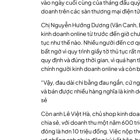
vào ngày cuối cùng của tháng đầu quý 
doanh trên các sàn thương mại điện tử
Chị Nguyễn Hướng Dương (Vân Canh, Bì
kinh doanh online từ trước đến giờ chư
tục như thế nào. Nhiều người đến cơ
bất ngờ vì quy trình giấy tờ thủ tục rấ
quy định và đúng thời gian, vì quá hạn t
chính người kinh doanh online và còn b
“Vậy, đau dài chi bằng đau ngắn, cứ ng
và bán được nhiều hàng nghĩa là kinh
sẻ
Còn anh Lê Việt Hà, chủ shop kinh doa
chia sẻ, với doanh thu một năm 600 tr
đóng là hơn 10 triệu đồng. Việc nộp thu
vợ chồng anh chưa đăng ký kết hôn, b