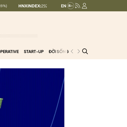
NXINDEX:
292.64
UPCOMINDEX:
127.17
8.56 (2.84%)
+ 0.03 (+0.0
PERATIVE
START-UP
ĐỜI SỐNG
PODCAST
VNCOOP