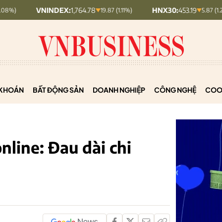
VNINDEX:
1,764.78
HNX30:
453.19
H
19.87 (1.11%)
5.87 (1.28%)
KHOÁN
BẤT ĐỘNG SẢN
DOANH NGHIỆP
CÔNG NGHỆ
COO
line: Đau dài chi