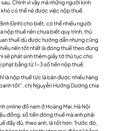
sau. Chính vì vậy mà những người kinh
 khó có thể né được việc nộp thuế.
nh Định) cho biết, có thể nhiều người
a nộp thuế nên chưa biết quy trình, thủ
 quan thuế dù được hướng dẫn nhưng cũng
t nhiều nên tốt nhất là đóng thuế theo đúng
hì sẽ phát sinh thêm giấy tờ thủ tục cho
ị phạt bằng từ 1-3 số tiền nộp thuế.
hĩ là nộp thuế tức là bán được nhiều hàng
 doanh tốt”, chị Nguyễn Hướng Dương chia
nh online đồ nam ở Hoàng Mai, Hà Nội
iệu đồng, số tiền đóng thuế mà anh phải
ế đầy đủ, theo anh, là tốt hơn. Trước đó,
án hàng trên sàn thương mại điện tử bằng