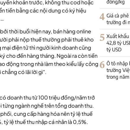
đồng/kg
huyển khoản trước, không thu cod hoặc
n tiền bằng các nội dung có ký hiệu
4
Giá cà phê
ì…
trường đi
ởi thời buổi hiện nay, bán hàng online
5
Xuất khẩu 
gười phải nộp thuế thường phải thuê kho
42,8 tỷ US
 mại điện tử thì người kinh doanh cũng
tỷ USD
g ký cho đến hàng tháng. Ngoài ra còn tiền
6
Ô tô nhập 
lao động trong nhà làm theo kiểu lấy công
trường Việ
 chẳng có lãi lời gì".
trong năm
 có doanh thu từ 100 triệu đồng/năm trở
với từng ngành nghề trên tổng doanh thu.
 phối, cung cấp hàng hóa nên tỷ lệ thuế
%, tỷ lệ thuế thu nhập cá nhân là 0,5%.