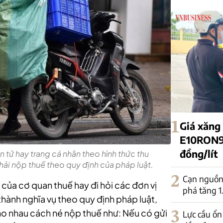
1
Giá xăng
E10RON95
đồng/lít
 tử hay trang cá nhân theo hình thức thu
hải nộp thuế theo quy định của pháp luật.
2
Cạn nguồn 
của cơ quan thuế hay đi hỏi các đơn vị
phá tăng 
hành nghĩa vụ theo quy định pháp luật,
 cho nhau cách né nộp thuế như: Nếu có gửi
3
Lực cầu ổn