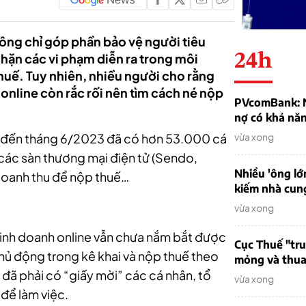
hông chỉ góp phần bảo vệ người tiêu
24h
hặn các vi phạm diễn ra trong môi
thuế. Tuy nhiên, nhiều người cho rằng
online còn rắc rối nên tìm cách né nộp
PVcomBank: Nh
nợ có khả nă
nh đến tháng 6/2023 đã có hơn 53.000 cá
vừa xong
các sàn thương mại điện tử (Sendo,
Nhiều 'ông lớ
doanh thu để nộp thuế…
kiếm nhà cung
vừa xong
kinh doanh online vẫn chưa nắm bắt được
Cục Thuế "tr
hủ động trong kê khai và nộp thuế theo
mỏng và thua 
ế đã phải có “giấy mời” các cá nhân, tổ
vừa xong
để làm việc.