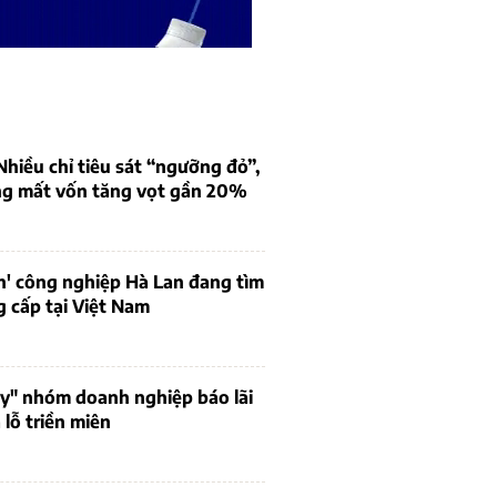
iều chỉ tiêu sát “ngưỡng đỏ”,
ng mất vốn tăng vọt gần 20%
n' công nghiệp Hà Lan đang tìm
 cấp tại Việt Nam
uy" nhóm doanh nghiệp báo lãi
lỗ triền miên