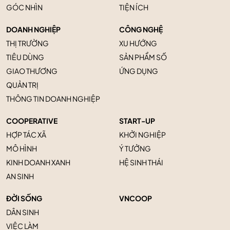
GÓC NHÌN
TIỆN ÍCH
DOANH NGHIỆP
CÔNG NGHỆ
THỊ TRƯỜNG
XU HƯỚNG
TIÊU DÙNG
SẢN PHẨM SỐ
GIAO THƯƠNG
ỨNG DỤNG
QUẢN TRỊ
THÔNG TIN DOANH NGHIỆP
COOPERATIVE
START-UP
HỢP TÁC XÃ
KHỞI NGHIỆP
MÔ HÌNH
Ý TƯỞNG
KINH DOANH XANH
HỆ SINH THÁI
AN SINH
ĐỜI SỐNG
VNCOOP
DÂN SINH
VIỆC LÀM