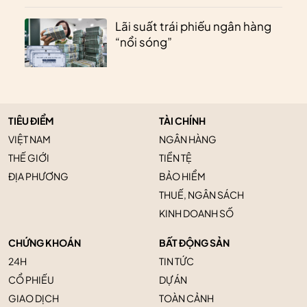
Lãi suất trái phiếu ngân hàng
“nổi sóng”
TIÊU ĐIỂM
TÀI CHÍNH
VIỆT NAM
NGÂN HÀNG
THẾ GIỚI
TIỀN TỆ
ĐỊA PHƯƠNG
BẢO HIỂM
THUẾ, NGÂN SÁCH
KINH DOANH SỐ
CHỨNG KHOÁN
BẤT ĐỘNG SẢN
24H
TIN TỨC
CỔ PHIẾU
DỰ ÁN
GIAO DỊCH
TOÀN CẢNH