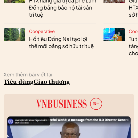
HTX nâng giá trị cà phê Lâm
Giữ
Đồng bằng bảo hộ tài sản
HTX
trí tuệ
sở h
Cooperative
Coo
Hồ tiêu Đồng Nai tạo lợi
Tư 
thế mới bằng sở hữu trí tuệ
tản
cho
Xem thêm bài viết tại:
Tiêu dùng
Giao thương