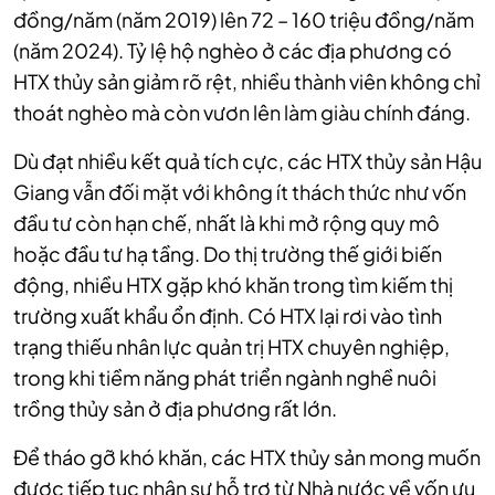
đồng/năm (năm 2019) lên 72 – 160 triệu đồng/năm
(năm 2024). Tỷ lệ hộ nghèo ở các địa phương có
HTX thủy sản giảm rõ rệt, nhiều thành viên không chỉ
thoát nghèo mà còn vươn lên làm giàu chính đáng.
Dù đạt nhiều kết quả tích cực, các HTX thủy sản Hậu
Giang vẫn đối mặt với không ít thách thức như vốn
đầu tư còn hạn chế, nhất là khi mở rộng quy mô
hoặc đầu tư hạ tầng. Do thị trường thế giới biến
động, nhiều HTX gặp khó khăn trong tìm kiếm thị
trường xuất khẩu ổn định. Có HTX lại rơi vào tình
trạng thiếu nhân lực quản trị HTX chuyên nghiệp,
trong khi tiềm năng phát triển ngành nghề nuôi
trồng thủy sản ở địa phương rất lớn.
Để tháo gỡ khó khăn, các HTX thủy sản mong muốn
được tiếp tục nhận sự hỗ trợ từ Nhà nước về vốn ưu