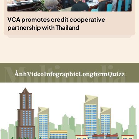
VCA promotes credit cooperative
partnership with Thailand
Ảnh
Video
Infographic
Longform
Quizz