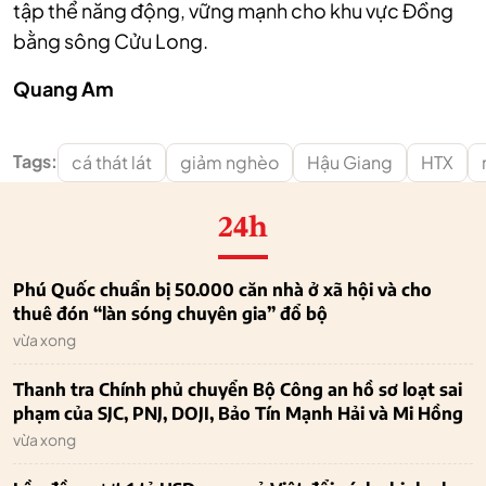
tập thể năng động, vững mạnh cho khu vực Đồng
bằng sông Cửu Long.
Quang Am
Tags:
cá thát lát
giảm nghèo
Hậu Giang
HTX
24h
Phú Quốc chuẩn bị 50.000 căn nhà ở xã hội và cho
thuê đón “làn sóng chuyên gia” đổ bộ
vừa xong
Thanh tra Chính phủ chuyển Bộ Công an hồ sơ loạt sai
phạm của SJC, PNJ, DOJI, Bảo Tín Mạnh Hải và Mi Hồng
vừa xong