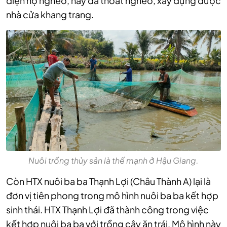
diện hộ nghèo, nay đã thoát nghèo, xây dựng được
nhà cửa khang trang.
Nuôi trồng thủy sản là thế mạnh ở Hậu Giang.
Còn HTX nuôi ba ba Thạnh Lợi (Châu Thành A) lại là
đơn vị tiên phong trong mô hình nuôi ba ba kết hợp
sinh thái. HTX Thạnh Lợi đã thành công trong việc
kết hợp nuôi ba ba với trồng cây ăn trái. Mô hình này