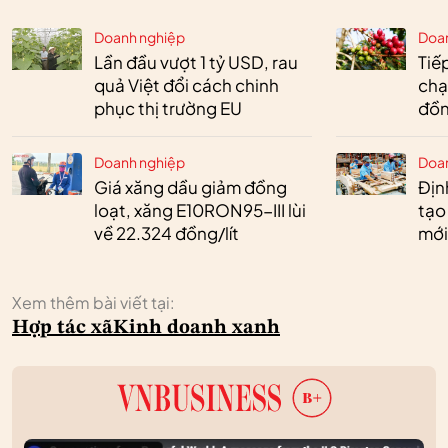
Doanh nghiệp
Doa
Lần đầu vượt 1 tỷ USD, rau
Tiế
quả Việt đổi cách chinh
chạ
phục thị trường EU
đồn
Doanh nghiệp
Doa
Giá xăng dầu giảm đồng
Định
loạt, xăng E10RON95-III lùi
tạo
về 22.324 đồng/lít
mới
Xem thêm bài viết tại:
Hợp tác xã
Kinh doanh xanh