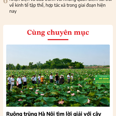
6
về kinh tế tập thể, hợp tác xã trong giai đoạn hiện
nay
Cùng chuyên mục
Ruộng trũng Hà Nội tìm lời giải với cây