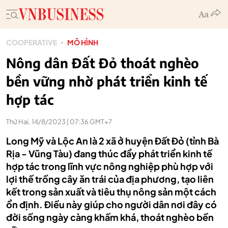
COOPERATIVE
MÔ HÌNH
Nông dân Đất Đỏ thoát nghèo
bền vững nhờ phát triển kinh tế
hợp tác
Thứ Hai, 14/8/2023 | 07:36 GMT+7
Long Mỹ và Lộc An là 2 xã ở huyện Đất Đỏ (tỉnh Bà
Rịa - Vũng Tàu) đang thúc đẩy phát triển kinh tế
hợp tác trong lĩnh vực nông nghiệp phù hợp với
lợi thế trồng cây ăn trái của địa phương, tạo liên
kết trong sản xuất và tiêu thụ nông sản một cách
ổn định. Điều này giúp cho người dân nơi đây có
đời sống ngày càng khấm khá, thoát nghèo bền