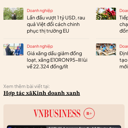
Doanh nghiệp
Doa
Lần đầu vượt 1 tỷ USD, rau
Tiế
quả Việt đổi cách chinh
chạ
phục thị trường EU
đồn
Doanh nghiệp
Doa
Giá xăng dầu giảm đồng
Định
loạt, xăng E10RON95-III lùi
tạo
về 22.324 đồng/lít
mới
Xem thêm bài viết tại:
Hợp tác xã
Kinh doanh xanh