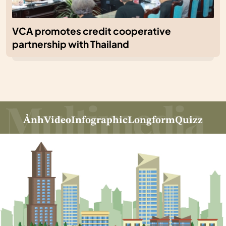
VCA promotes credit cooperative
partnership with Thailand
Ảnh
Video
Infographic
Longform
Quizz