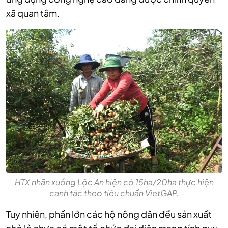
xã quan tâm.
HTX nhãn xuồng Lộc An hiện có 15ha/20ha thực hiện
canh tác theo tiêu chuẩn VietGAP.
Tuy nhiên, phần lớn các hộ nông dân đều sản xuất