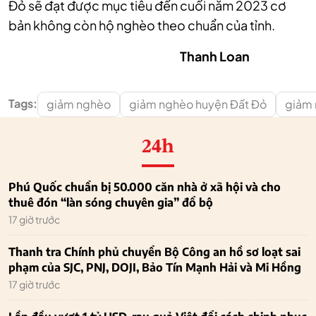
Đỏ sẽ đạt được mục tiêu đến cuối năm 2023 cơ
bản không còn hộ nghèo theo chuẩn của tỉnh.
Thanh Loan
Tags:
giảm nghèo
giảm nghèo huyện Đất Đỏ
giảm 
24h
Phú Quốc chuẩn bị 50.000 căn nhà ở xã hội và cho
thuê đón “làn sóng chuyên gia” đổ bộ
17 giờ trước
Thanh tra Chính phủ chuyển Bộ Công an hồ sơ loạt sai
phạm của SJC, PNJ, DOJI, Bảo Tín Mạnh Hải và Mi Hồng
17 giờ trước