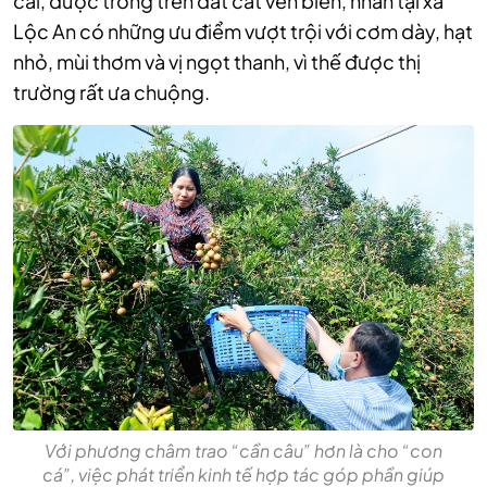
cải, được trồng trên đất cát ven biển, nhãn tại xã
Lộc An có những ưu điểm vượt trội với cơm dày, hạt
nhỏ, mùi thơm và vị ngọt thanh, vì thế được thị
trường rất ưa chuộng.
Với phương châm trao “cần câu” hơn là cho “con
cá”, việc phát triển kinh tế hợp tác góp phần giúp