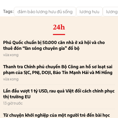
Tags:
đảm bảo lương hưu đủ sống
lương hưu
lương 
24h
Phú Quốc chuẩn bị 50.000 căn nhà ở xã hội và cho
thuê đón “làn sóng chuyên gia” đổ bộ
vừa xong
Thanh tra Chính phủ chuyển Bộ Công an hồ sơ loạt sai
phạm của SJC, PNJ, DOJI, Bảo Tín Mạnh Hải và Mi Hồng
vừa xong
Lần đầu vượt 1 tỷ USD, rau quả Việt đổi cách chinh phục
thị trường EU
13 giờ trước
Từ chuyện khởi nghiệp của một người trẻ đến bài học