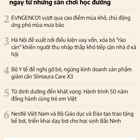
ngay từ những sân chơi học đường
2
EVNGENCO1 vượt qua cao điểm mùa khô, chủ động
ứng phó mùa mưa bão
3
Hà Nội đề xuất nới điều kiện vay vốn, xóa bỏ "rào
cản" khiến người thu nhập thấp khó tiếp cận nhà ở xã
hội
4
Bộ Y tế đề nghị gỡ bỏ, ngừng kinh doanh sản phẩm
giảm cân Slimaura Care X3
5
Từ dinh dưỡng đến khát vọng: Hành trình 50 năm
đồng hành cùng trẻ em Việt
6
Nestlé Việt Nam và Bộ Giáo dục và Đào tạo trao tặng
bể bơi, triển khai dạy bơi cho học sinh Bắc Ninh