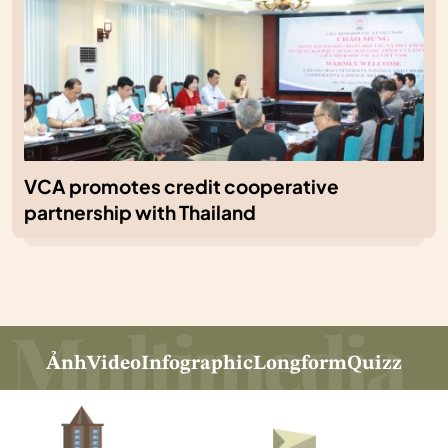
VCA promotes credit cooperative
partnership with Thailand
Ảnh
Video
Infographic
Longform
Quizz