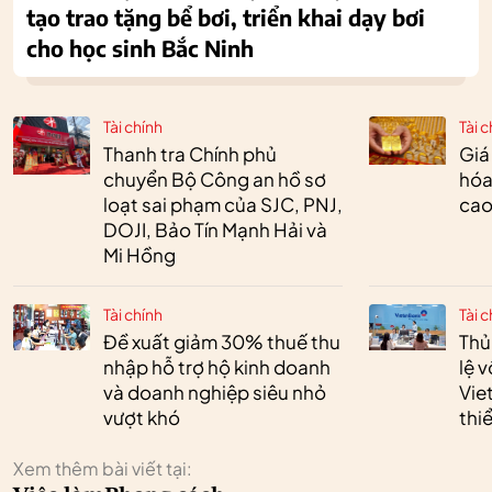
tạo trao tặng bể bơi, triển khai dạy bơi
cho học sinh Bắc Ninh
Tài chính
Tài c
Thanh tra Chính phủ
Giá
chuyển Bộ Công an hồ sơ
hóa
loạt sai phạm của SJC, PNJ,
cao
DOJI, Bảo Tín Mạnh Hải và
Mi Hồng
Tài chính
Tài c
Đề xuất giảm 30% thuế thu
Thủ
nhập hỗ trợ hộ kinh doanh
lệ 
và doanh nghiệp siêu nhỏ
Vie
vượt khó
thi
Xem thêm bài viết tại: