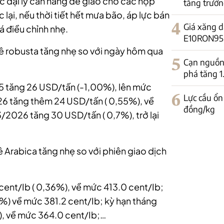
các đại lý cần hàng để giao cho các hợp
tăng trưởn
lại, nếu thời tiết hết mưa bão, áp lực bán
4
Giá xăng d
á điều chỉnh nhẹ.
E10RON95-II
phê robusta tăng nhẹ so với ngày hôm qua
5
Cạn nguồn 
phá tăng 
5 tăng 26 USD/tấn (-1,00%), lên mức
6
Lực cầu ổn
6 tăng thêm 24 USD/tấn ( 0,55%), về
đồng/kg
2026 tăng 30 USD/tấn ( 0,7%), trở lại
ê Arabica tăng nhẹ so với phiên giao dịch
 cent/Ib ( 0,36%), về mức 413.0 cent/Ib;
4%) về mức 381.2 cent/Ib; kỳ hạn tháng
), về mức 364.0 cent/Ib;…