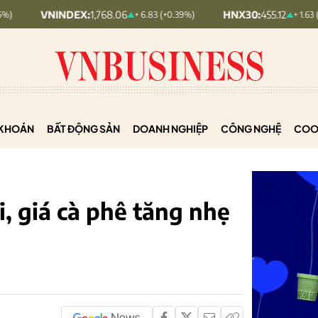
NDEX:
1,768.06
HNX30:
455.12
+ 6.83 (+0.39%)
+ 1.63 (+0.36%)
KHOÁN
BẤT ĐỘNG SẢN
DOANH NGHIỆP
CÔNG NGHỆ
COO
, giá cà phê tăng nhẹ