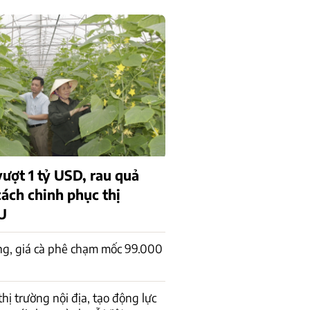
ượt 1 tỷ USD, rau quả
cách chinh phục thị
U
ng, giá cà phê chạm mốc 99.000
 thị trường nội địa, tạo động lực