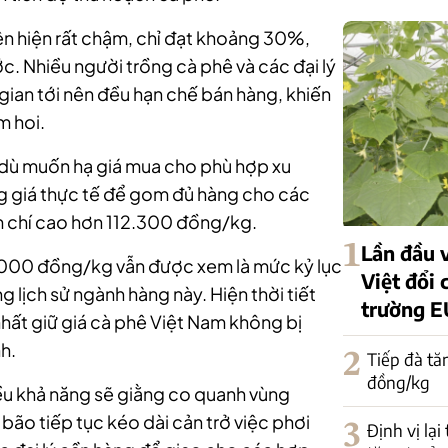
ên hiện rất chậm, chỉ đạt khoảng 30%,
ớc.
Nhiều người trồng cà phê và các đại lý
 gian tới nên đều hạn chế bán hàng, khiến
m hoi.
 dù muốn hạ giá mua cho phù hợp xu
g giá thực tế để gom đủ hàng cho các
 chí cao hơn 112.300 đồng/kg.
1
Lần đầu v
1.000 đồng/kg vẫn được xem là mức kỷ lục
Việt đổi 
 lịch sử ngành hàng này. Hiện thời tiết
trường E
nhất giữ giá cà phê Việt Nam không bị
h.
2
Tiếp đà tă
đồng/kg
ều khả năng sẽ giằng co quanh vùng
ão tiếp tục kéo dài cản trở việc phơi
3
Định vị lại