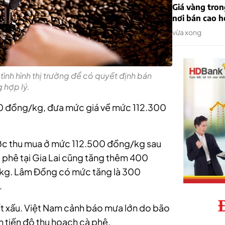
Giá vàng tro
nơi bán cao 
vừa xong
tình hình thị trường để có quyết định bán
 hợp lý.
300 đồng/kg, đưa mức giá về mức 112.300
ược thu mua ở mức 112.500 đồng/kg sau
 phê tại Gia Lai cũng tăng thêm 400
/kg.
Lâm Đồng có mức tăng là 300
.
iết xấu. Việt Nam cảnh báo mưa lớn do bão
n tiến độ thu hoạch cà phê.