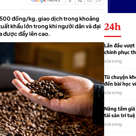
-500 đồng/kg, giao dịch trong khoảng
24h
ất khẩu lớn trong khi người dân và đại
a được đẩy lên cao.
Lần đầu vượt 
chinh phục th
vừa xong
Từ chuyện khở
đến bài học v
vừa xong
Nâng tầm giá 
tài sản trí tuệ
vừa xong