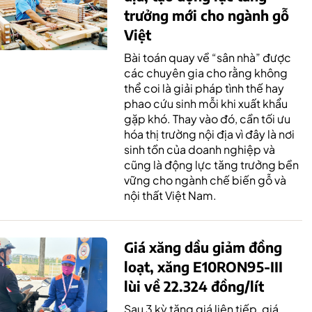
trưởng mới cho ngành gỗ
Việt
Bài toán quay về “sân nhà” được
các chuyên gia cho rằng không
thể coi là giải pháp tình thế hay
phao cứu sinh mỗi khi xuất khẩu
gặp khó. Thay vào đó, cần tối ưu
hóa thị trường nội địa vì đây là nơi
sinh tồn của doanh nghiệp và
cũng là động lực tăng trưởng bền
vững cho ngành chế biến gỗ và
nội thất Việt Nam.
Giá xăng dầu giảm đồng
loạt, xăng E10RON95-III
lùi về 22.324 đồng/lít
Sau 3 kỳ tăng giá liên tiếp, giá