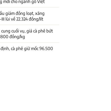
g mới cho ngành gỗ Việt
ầu giảm đồng loạt, xăng
I lùi về 22.324 đồng/lít
cung cuối vụ, giá cà phê bứt
1.800 đồng/kg
 định, cà phê giữ mốc 96.500