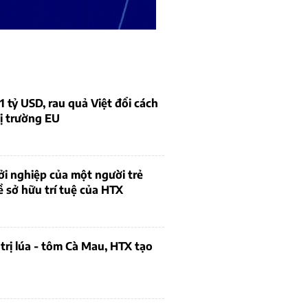
1 tỷ USD, rau quả Việt đổi cách
ị trường EU
i nghiệp của một người trẻ
ề sở hữu trí tuệ của HTX
trị lúa - tôm Cà Mau, HTX tạo