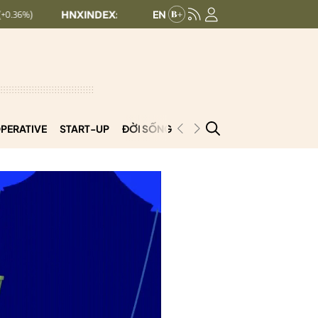
HNXINDEX:
293.44
UPCOMINDEX:
126.99
+ 0.25 (+0.09%)
PERATIVE
START-UP
ĐỜI SỐNG
PODCAST
VNCOOP