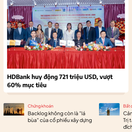
HDBank huy động 721 triệu USD, vượt
60% mục tiêu
Chứng khoán
Bất 
Backlog không còn là "lá
Cản
bùa" của cổ phiếu xây dựng
Trị
đíc