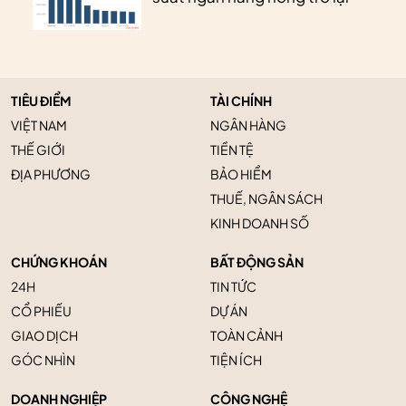
TIÊU ĐIỂM
TÀI CHÍNH
VIỆT NAM
NGÂN HÀNG
THẾ GIỚI
TIỀN TỆ
ĐỊA PHƯƠNG
BẢO HIỂM
THUẾ, NGÂN SÁCH
KINH DOANH SỐ
CHỨNG KHOÁN
BẤT ĐỘNG SẢN
24H
TIN TỨC
CỔ PHIẾU
DỰ ÁN
GIAO DỊCH
TOÀN CẢNH
GÓC NHÌN
TIỆN ÍCH
DOANH NGHIỆP
CÔNG NGHỆ