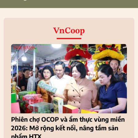
VnCoop
Phiên chợ OCOP và ẩm thực vùng miền
2026: Mở rộng kết nối, nâng tầm sản
phẩm HTX