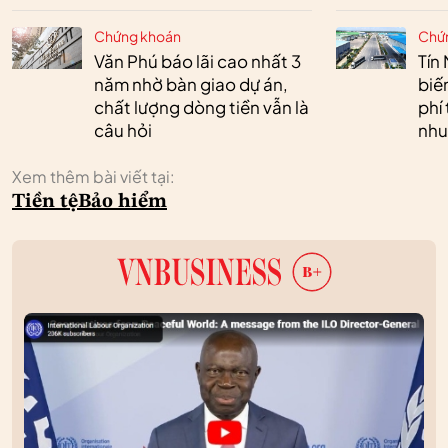
Chứng khoán
Chứ
Văn Phú báo lãi cao nhất 3
Tín 
năm nhờ bàn giao dự án,
biế
chất lượng dòng tiền vẫn là
phí 
câu hỏi
nhu
Xem thêm bài viết tại:
Tiền tệ
Bảo hiểm