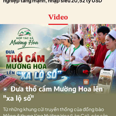
nghiệp tăng mạnh, nhập siêu 20,52 tỷ USD
Video
Đưa thổ cẩm Mường Hoa lên
"xa lộ số"
Từ những khung cửi truyền thống của đồng bào
Mông ở thung lũng Mường Hoa (Lào Cai), các sản