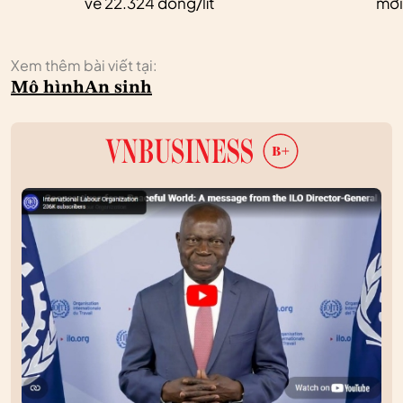
về 22.324 đồng/lít
mới
Xem thêm bài viết tại:
Mô hình
An sinh