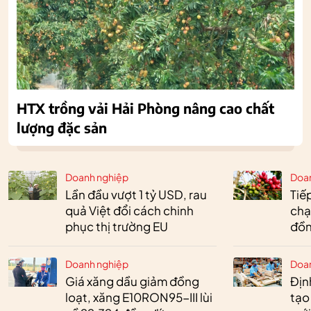
HTX trồng vải Hải Phòng nâng cao chất
lượng đặc sản
Doanh nghiệp
Doa
Lần đầu vượt 1 tỷ USD, rau
Tiế
quả Việt đổi cách chinh
chạ
phục thị trường EU
đồn
Doanh nghiệp
Doa
Giá xăng dầu giảm đồng
Định
loạt, xăng E10RON95-III lùi
tạo