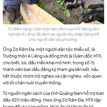
Từ điểm sáng chăn nuôi heo đen của HTX Nông lâm
nghiệp A Liêng đã đem lại nguồn thu nhập đáng kể
cho người dân địa phương.
Ông Zơ Râm Đa, một người dân tộc thiểu số, là
Trưởng thôn A Liêng và đồng thời là Giám đốc HTX,
cho biết, lúc đầu triển khai mô hình, trong số 15
thành viên ban đầu đăng ký tham gia liên kết, hầu
hết thuộc nhóm hộ nghèo và cận nghèo, vốn quen
với lối chăn nuôi truyền thống.
Từ nguồn ngân sách của tỉnh Quảng Nam hỗ trợ ban
đầu 420 triệu đồng, theo ông Zơ Râm Đa, HTX tập
trung đầu tư con giống, thức ăn và tập huấn kỹ