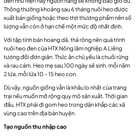
đen như hiện nay nguồn hàng sẽ không bao giờ đủ.
Thông thường khoảng sau 6 tháng nuôi heo được
xuất bán giống hoặc theo thịt thương phẩm nên số
lượng vẫn còn ở hạn chế một mức độ nhất định.
Với tập tính bán hoang dã, thả rông nên quá trình
nuôi heo đen của HTX Nông lâm nghiệp A Liêng
tương đối đơn giản. Thức ăn chủ yếu là chuối rừng
và rau cám. Heo mẹ sau 100 ngày sẽ sinh, mỗi năm
2 lứa, mỗi lứa 10 – 15 heo con.
Dù vậy, nguồn giống vẫn là khâu lo nhất của trang
trại nếu muốn mở rộng quy mô sản xuất. Thời gian
đầu, HTX phải đi gom heo trong dân khắp các xã
vùng cao trên địa bàn huyện.
Tạo nguồn thu nhập cao