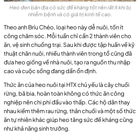
Heo đen bản địa có sức đề kháng tốt nên rất ít khi bị
nhiễm bệnh và có giá trị kinh tế cao.
Theo anh Bríu Chéo, loại heo này dễ nuôi, tốn ít
công chăm sóc. Mỗi tuần chỉ cần 2 thành viên cho
ăn, vệ sinh chuồng trại. Sau khi được tập huấn về kỹ
thuật chăn nuôi, nhiều thành viên trong tổ cũng đã
đưa heo giống về nhà nuôi, tạo ra nguồn thu nhập
cao và cuộc sống đang dần ổn định.
Thức ăn của heo nuôi tại HTX chủ yếu là cây chuối
rừng, bã bia, hoàn toàn không có thức ăn công
nghiệp nên chi phí đầu vào thấp. Các hộ dân thay
nhau kiếm thêm rau rừng, thân chuối và một số thức
ăn tự nhiên khác giúp heo tăng sức đề kháng cũng
như khả năng sinh trưởng.