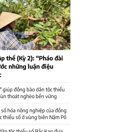
ập thể (Kỳ 2): “Pháo đài
ớc những luận điệu
c
" giúp đồng bào dân tộc thiểu
ùn thoát nghèo bền vững
 số hóa nông nghiệp của đồng
c thiểu số ở vùng biên Nậm Pồ
ân tộc thiểu số Bắc Kạn đưa