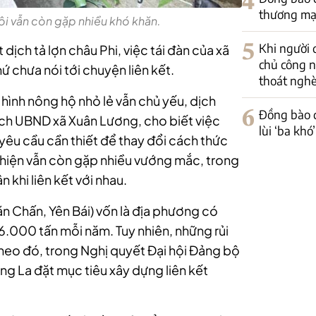
4
thương mại
uôi vẫn còn gặp nhiều khó khăn.
5
Khi người 
dịch tả lợn châu Phi, việc tái đàn của xã
chủ công n
 chưa nói tới chuyện liên kết.
thoát ngh
 hình nông hộ nhỏ lẻ vẫn chủ yếu, dịch
6
Đồng bào d
ịch UBND xã Xuân Lương, cho biết việc
lùi ‘ba kh
yêu cầu cần thiết để thay đổi cách thức
c hiện vẫn còn gặp nhiều vướng mắc, trong
 khi liên kết với nhau.
n Chấn, Yên Bái) vốn là địa phương có
6.000 tấn mỗi năm. Tuy nhiên, những rủi
Theo đó, trong Nghị quyết Đại hội Đảng bộ
g La đặt mục tiêu xây dựng liên kết