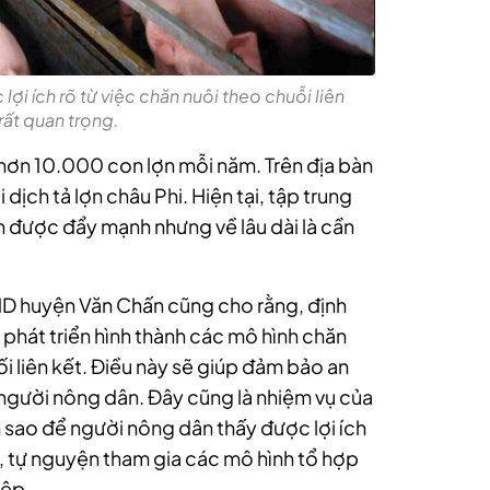
i ích rõ từ việc chăn nuôi theo chuỗi liên
 rất quan trọng.
ơn 10.000 con lợn mỗi năm. Trên địa bàn
ởi dịch tả lợn châu Phi. Hiện tại, tập trung
n được đẩy mạnh nhưng về lâu dài là cần
D huyện Văn Chấn cũng cho rằng, định
phát triển hình thành các mô hình chăn
i liên kết. Điều này sẽ giúp đảm bảo an
người nông dân. Đây cũng là nhiệm vụ của
m sao để người nông dân thấy được lợi ích
ết, tự nguyện tham gia các mô hình tổ hợp
iệp.