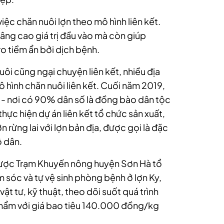
việc chăn nuôi lợn theo mô hình liên kết.
nâng cao giá trị đầu vào mà còn giúp
o tiềm ẩn bởi dịch bệnh.
ôi cũng ngại chuyện liên kết, nhiều địa
 hình chăn nuôi liên kết. Cuối năm 2019,
- nơi có 90% dân số là đồng bào dân tộc
thực hiện dự án liên kết tổ chức sản xuất,
lợn rừng lai với lợn bản địa, được gọi là đặc
ộ dân.
được Trạm Khuyến nông huyện Sơn Hà tổ
 sóc và tự vệ sinh phòng bệnh ở lợn Ky,
t tư, kỹ thuật, theo dõi suốt quá trình
 phẩm với giá bao tiêu 140.000 đồng/kg