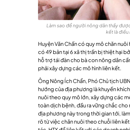
Làm sao để người nông dân thấy được lợ
kết là điều
Huyện Văn Chấn có quy mô chăn nuôi h
có 49 bản tại 6 xã thị trấn bị thiệt hại b
hỗ trợ tái đàn cho bà con nông dân cầ
phải xây dựng các mô hình liên kết.
Ông Nông Ích Chẩn, Phó Chủ tịch UBN
hướng của địa phương là khuyến khích 
nuôi theo quy mô lớn, xây dựng các mố
toàn dịch bệnh, đầu ra vững chắc cho 
địa phương này trong thời gian tới, là
rõ từ việc chăn nuôi theo chuỗi liên k
tác, HTX để liên kết với các doanh ngh