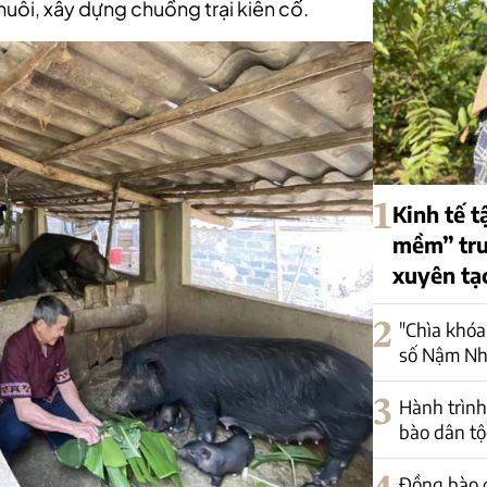
nuôi, xây dựng chuồng trại kiên cố.
1
Kinh tế t
mềm” trư
xuyên tạ
2
"Chìa khóa
số Nậm Nh
3
Hành trình
bào dân tộ
Đồng bào d