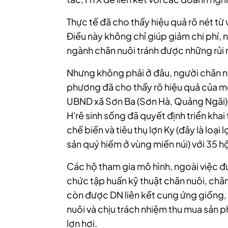
Thực tế đã cho thấy hiệu quả rõ nét từ 
Điều này không chỉ giúp giảm chi phí, 
ngành chăn nuôi tránh được những rủi r
Nhưng không phải ở đâu, người chăn nu
phương đã cho thấy rõ hiệu quả của mô
UBND xã Sơn Ba (Sơn Hà, Quảng Ngãi) 
H'rê sinh sống đã quyết định triển khai 
chế biến và tiêu thụ lợn Ky (đây là loại 
sản quý hiếm ở vùng miền núi) với 35 h
Các hộ tham gia mô hình, ngoài việc 
chức tập huấn kỹ thuật chăn nuôi, chăm
còn được DN liên kết cung ứng giống, vậ
nuôi và chịu trách nhiệm thu mua sản
lợn hơi.