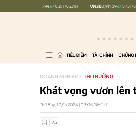
NDEX:
126.99
VN30:
1,911.09
VN
+ 0.29 (+0.23%)
+ 9.45 (+0.5%)
TIÊU ĐIỂM
TÀI CHÍNH
CHỨNG 
DOANH NGHIỆP
THỊ TRƯỜNG
Khát vọng vươn lên t
Thứ Bảy, 10/2/2024 | 09:05 GMT+7