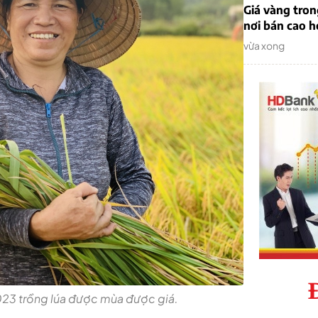
Giá vàng tro
nơi bán cao 
vừa xong
023 trồng lúa được mùa được giá.