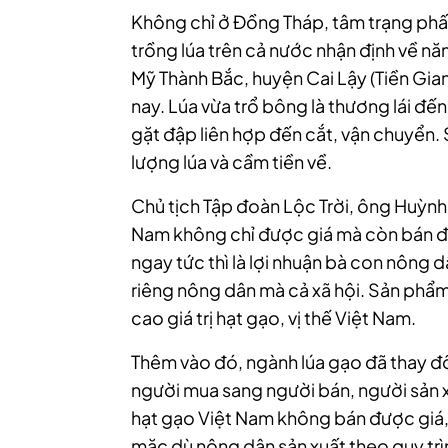
Không chỉ ở Đồng Tháp, tâm trạng phấ
trồng lúa trên cả nước nhận định về 
Mỹ Thành Bắc, huyện Cai Lậy (Tiền Gia
nay. Lúa vừa trổ bông là thương lái đế
gặt đập liên hợp đến cắt, vận chuyển. 
lượng lúa và cầm tiền về.
Chủ tịch Tập đoàn Lộc Trời, ông Huỳnh
Nam không chỉ được giá mà còn bán đư
ngay tức thì là lợi nhuận bà con nông 
riêng nông dân mà cả xã hội. Sản phẩm
cao giá trị hạt gạo, vị thế Việt Nam.
Thêm vào đó, ngành lúa gạo đã thay đ
người mua sang người bán, người sản xu
hạt gạo Việt Nam không bán được giá,
mặc dù nông dân sản xuất theo quy trì