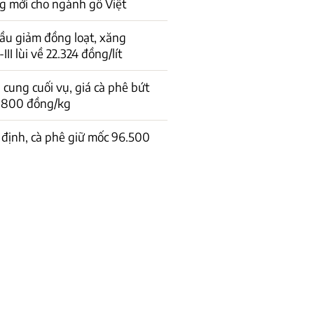
g mới cho ngành gỗ Việt
ầu giảm đồng loạt, xăng
I lùi về 22.324 đồng/lít
cung cuối vụ, giá cà phê bứt
1.800 đồng/kg
 định, cà phê giữ mốc 96.500