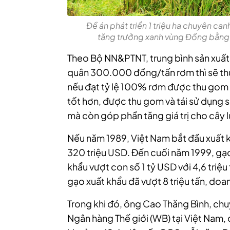
Đề án phát triển 1 triệu ha chuyên can
tăng trưởng xanh vùng Đồng bằn
Theo Bộ NN&PTNT, trung bình sản xuất 1 
quân 300.000 đồng/tấn rơm thì sẽ t
nếu đạt tỷ lệ 100% rơm được thu gom và
tốt hơn, được thu gom và tái sử dụng 
mà còn góp phần tăng giá trị cho cây l
Nếu năm 1989, Việt Nam bắt đầu xuất khẩ
320 triệu USD. Đến cuối năm 1999, gạ
khẩu vượt con số 1 tỷ USD với 4,6 triệu
gạo xuất khẩu đã vượt 8 triệu tấn, doa
Trong khi đó, ông Cao Thăng Bình, ch
Ngân hàng Thế giới (WB) tại Việt Nam, c