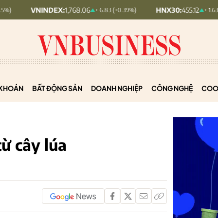
INDEX:
1,768.06
HNX30:
455.12
+ 6.83 (+0.39%)
+ 1.63 (+0.36%)
KHOÁN
BẤT ĐỘNG SẢN
DOANH NGHIỆP
CÔNG NGHỆ
COO
ừ cây lúa