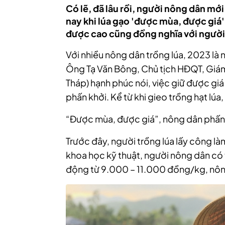
Có lẽ, đã lâu rồi, người nông dân mớ
nay khi lúa gạo 'được mùa, được giá'
được cao cũng đồng nghĩa với người t
Với nhiều nông dân trồng lúa, 2023 l
Ông Tạ Văn Bông, Chủ tịch HĐQT, Giám
Tháp) hạnh phúc nói, việc giữ được gi
phấn khởi. Kể từ khi gieo trồng hạt lúa
“Được mùa, được giá”, nông dân phấn
Trước đây, người trồng lúa lấy công làm
khoa học kỹ thuật, người nông dân có t
động từ 9.000 – 11.000 đồng/kg, nông