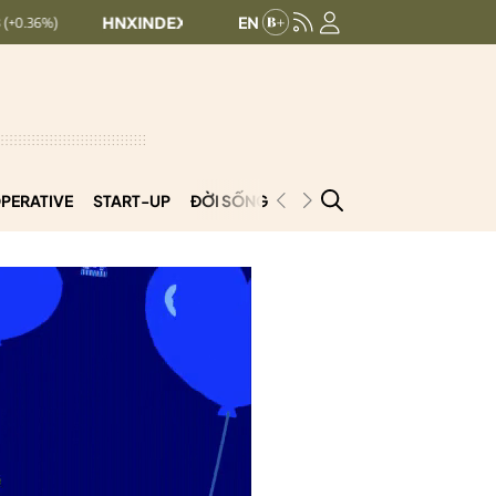
HNXINDEX:
293.44
UPCOMINDEX:
126.99
+ 0.25 (+0.09%)
PERATIVE
START-UP
ĐỜI SỐNG
PODCAST
VNCOOP