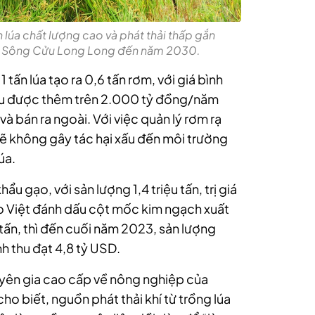
h lúa chất lượng cao và phát thải thấp gắn
g Sông Cửu Long Long đến năm 2030.
tấn lúa tạo ra 0,6 tấn rơm, với giá bình
hu được thêm trên 2.000 tỷ đồng/năm
 bán ra ngoài. Với việc quản lý rơm rạ
sẽ không gây tác hại xấu đến môi trường
úa.
u gạo, với sản lượng 1,4 triệu tấn, trị giá
o Việt đánh dấu cột mốc kim ngạch xuất
 tấn, thì đến cuối năm 2023, sản lượng
nh thu đạt 4,8 tỷ USD.
uyên gia cao cấp về nông nghiệp của
ho biết, nguồn phát thải khí từ trồng lúa