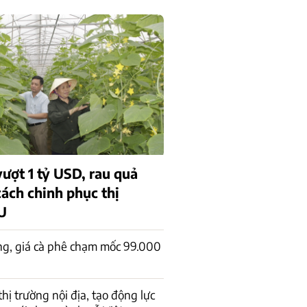
ượt 1 tỷ USD, rau quả
cách chinh phục thị
U
ng, giá cà phê chạm mốc 99.000
 thị trường nội địa, tạo động lực