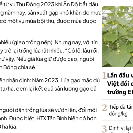
 kể từ vụ Thu Đông 2023 khi Ấn Độ bắt đầu
ng năm nay, sản xuất gặp khó khăn do mưa
n có một vụ mùa bội thu, được mùa được
hiều (gieo trồng nếp). Nhưng nay, với tín
trở lại trồng lúa rất nhiều. “Có lẽ, lâu rồi,
ư vậy. Nếu giá lúa giữ được cao, người
n Bông chia sẻ.
1
Lần đầu v
ến nhận định: Năm 2023, Lúa gạo mặc dù
Việt đổi 
tạ/ha, đem lại kết quả sản lượng gạo cả
trường E
2
Tiếp đà tă
 người dân trồng lúa sẽ vươn lên, đổi mới
đồng/kg
nh. Được biết, HTX Tân Bình hiện có hơn
 ha lúa.
3
Định vị lại