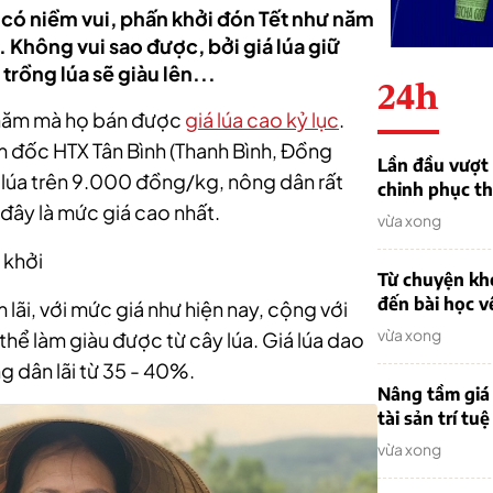
i có niềm vui, phấn khởi đón Tết như năm
. Không vui sao được, bởi giá lúa giữ
rồng lúa sẽ giàu lên...
24h
à năm mà họ bán được
giá lúa cao kỷ lục
.
 đốc HTX Tân Bình (Thanh Bình, Đồng
Lần đầu vượt 
á lúa trên 9.000 đồng/kg, nông dân rất
chinh phục th
, đây là mức giá cao nhất.
vừa xong
 khởi
Từ chuyện khở
đến bài học v
 lãi, với mức giá như hiện nay, cộng với
vừa xong
hể làm giàu được từ cây lúa. Giá lúa dao
 dân lãi từ 35 - 40%.
Nâng tầm giá 
tài sản trí tuệ
vừa xong