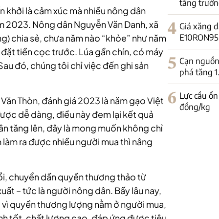
tăng trưởn
n khởi là cảm xúc mà nhiều nông dân
năm 2023. Nông dân Nguyễn Văn Danh, xã
4
Giá xăng d
E10RON95-II
ng) chia sẻ, chưa năm nào “khỏe” như năm
n đặt tiền cọc trước. Lúa gần chín, có máy
5
Cạn nguồn 
Sau đó, chúng tôi chỉ việc đến ghi sản
phá tăng 
6
Lực cầu ổn
 Văn Thòn, đánh giá 2023 là năm gạo Việt
đồng/kg
ợc dễ dàng, điều này đem lại kết quả
dân tăng lên, đây là mong muốn không chỉ
 làm ra được nhiều người mua thì nâng
ổi, chuyển dần quyền thương thảo từ
ất – tức là người nông dân. Bấy lâu nay,
 vì quyền thương lượng nằm ở người mua,
nh tốt, chất lượng cao, đáp ứng được tiêu