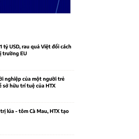
1 tỷ USD, rau quả Việt đổi cách
ị trường EU
i nghiệp của một người trẻ
ề sở hữu trí tuệ của HTX
trị lúa - tôm Cà Mau, HTX tạo