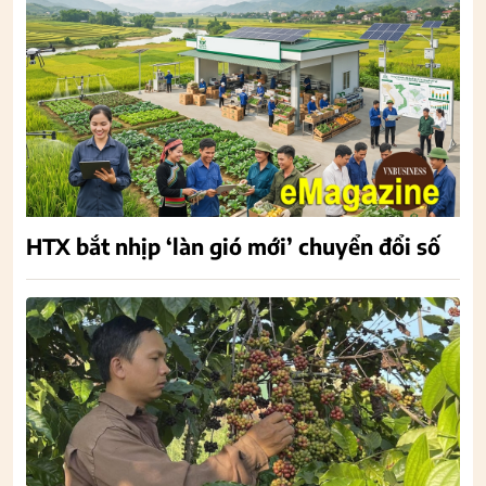
HTX bắt nhịp ‘làn gió mới’ chuyển đổi số