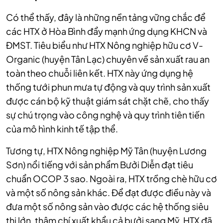
Có thể thấy, đây là những nền tảng vững chắc để
các HTX ở Hòa Bình đẩy mạnh ứng dụng KHCN và
ĐMST. Tiêu biểu như HTX Nông nghiệp hữu cơ V-
Organic (huyện Tân Lạc) chuyên về sản xuất rau an
toàn theo chuỗi liên kết. HTX này ứng dụng hệ
thống tưới phun mưa tự động và quy trình sản xuất
được cán bộ kỹ thuật giám sát chặt chẽ, cho thấy
sự chú trọng vào công nghệ và quy trình tiên tiến
của mô hình kinh tế tập thể.
Tương tự, HTX Nông nghiệp Mỹ Tân (huyện Lương
Sơn) nổi tiếng với sản phẩm Bưởi Diễn đạt tiêu
chuẩn OCOP 3 sao. Ngoài ra, HTX trồng chè hữu cơ
và một số nông sản khác. Để đạt được điều này và
đưa một số nông sản vào được các hệ thống siêu
thị lớn, thậm chí xuất khẩu cả bưởi sang Mỹ, HTX đã