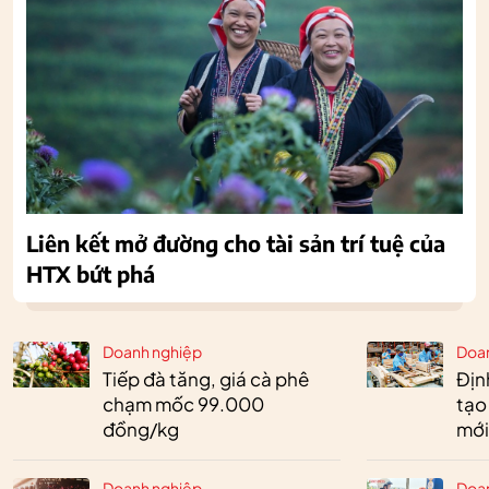
Liên kết mở đường cho tài sản trí tuệ của
HTX bứt phá
Doanh nghiệp
Doa
Tiếp đà tăng, giá cà phê
Định
chạm mốc 99.000
tạo
đồng/kg
mới
Doanh nghiệp
Doa