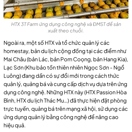
HTX 3T Farm ứng dụng công nghệ và ĐMST để sản
xuất theo chuỗi.
Ngoài ra, một số HTX và tổ chức quản lý các
homestay, bản du lịch cộng đồng tại các điểm như
Mai Châu (bản Lác, bản Pom Coọng, bản Hang Kia),
Lạc Sơn (Khu bảo tồn thiên nhiên Ngọc Sơn - Ngổ
Luông) đang dần có sự đổi mới trong cách thức
quản lý, quảng bá và cung cấp dịch vụ dựa trên ứng
dụng công nghệ. Những HTX này (HTX Passion Hòa
Bình, HTX du lịch Thác Mu…) đã thực hiện đặt phòng
trực tuyến, quảng bá trên mạng xã hội, sử dụng các
ứng dụng quản lý bằng công nghệ để nâng cao
hiệu quả.