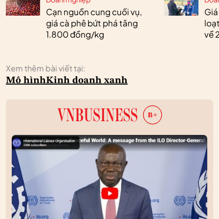
Cạn nguồn cung cuối vụ,
Giá
giá cà phê bứt phá tăng
loạ
1.800 đồng/kg
về 
Xem thêm bài viết tại:
Mô hình
Kinh doanh xanh