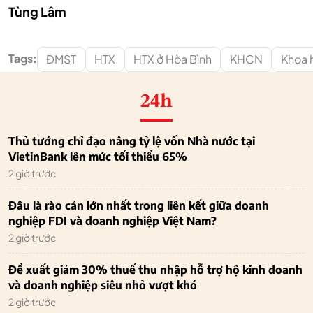
Tùng Lâm
Tags:
ĐMST
HTX
HTX ở Hòa Bình
KHCN
Khoa 
24h
Thủ tướng chỉ đạo nâng tỷ lệ vốn Nhà nước tại
VietinBank lên mức tối thiểu 65%
2 giờ trước
Đâu là rào cản lớn nhất trong liên kết giữa doanh
nghiệp FDI và doanh nghiệp Việt Nam?
2 giờ trước
Đề xuất giảm 30% thuế thu nhập hỗ trợ hộ kinh doanh
và doanh nghiệp siêu nhỏ vượt khó
2 giờ trước