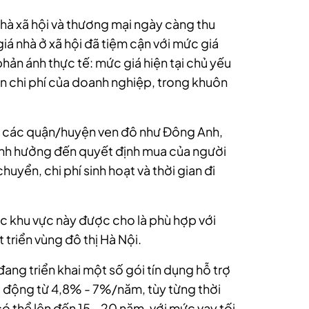
hà xã hội và thương mại ngày càng thu
iá nhà ở xã hội đã tiệm cận với mức giá
hản ánh thực tế: mức giá hiện tại chủ yếu
án chi phí của doanh nghiệp, trong khuôn
ại các quận/huyện ven đô như Đông Anh,
 ảnh hưởng đến quyết định mua của người
uyển, chi phí sinh hoạt và thời gian đi
c khu vực này được cho là phù hợp với
triển vùng đô thị Hà Nội.
ang triển khai một số gói tín dụng hỗ trợ
dao động từ 4,8% - 7%/năm, tùy từng thời
có thể lên đến 15 - 20 năm, với mức vay tối