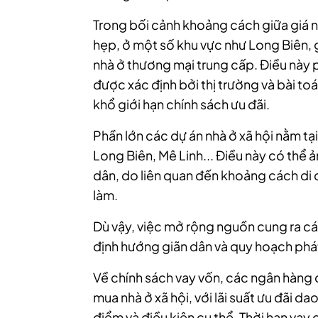
Trong bối cảnh khoảng cách giữa giá n
hẹp, ở một số khu vực như Long Biên, g
nhà ở thương mại trung cấp. Điều này p
được xác định bởi thị trường và bài to
khổ giới hạn chính sách ưu đãi.
Phần lớn các dự án nhà ở xã hội nằm t
Long Biên, Mê Linh... Điều này có thể
dân, do liên quan đến khoảng cách di ch
làm.
Dù vậy, việc mở rộng nguồn cung ra cá
định hướng giãn dân và quy hoạch phát 
Về chính sách vay vốn, các ngân hàng đ
mua nhà ở xã hội, với lãi suất ưu đãi 
điểm và điều kiện cụ thể. Thời hạn vay 