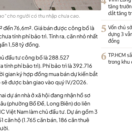
4
tăng trưởng
dắt tăng t
hao" cho người có thu nhập chưa cao.
5
Vốn chủ s
² đến 76,6m². Giá bán được công bố là
dựng 3 vẫn
a tính phí bảo trì. Tính ra, căn nhỏ nhất
đồng
gần 1,58 tỷ đồng.
6
TP.HCM sắp
hủ đầu tư công bố là 288.527
trong khu 
nh phí bảo trì). Phí bảo trì là 392.716
ời gian ký hợp đồng mua bán dự kiến bắt
 sẽ được bàn giao vào quý IV/2026.
ai dự án nhà ở xã hội đang nhận hồ sơ
hâu (phường Bồ Đề, Long Biên) do liên
C Việt Nam làm chủ đầu tư. Dự án gồm 3
1 căn hộ (1.765 căn bán, 186 căn thuê
ười.