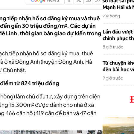
sơ loạt sai ph
Mạnh Hải và 
vừa xong
ang tiếp nhận hồ sơ đăng ký mua và thuê
 đến gần 30 triệu đồng/m². Các dự án
Lần đầu vượt 
ê Linh, thời gian bàn giao dự kiến trong
chinh phục th
8 giờ trước
ch tiếp nhận hồ sơ đăng ký mua, thuê
 nhà ở xã Đông Anh (huyện Đông Anh, Hà
Từ chuyện khở
ừ Chủ nhật.
đến bài học v
9 giờ trước
 điểm từ 824 triệu đồng
hòng) làm chủ đầu tư, xây dựng trên diện
oảng 15.300m² được dành cho nhà ở xã
ng 466 căn hộ (419 căn để bán và 47 căn