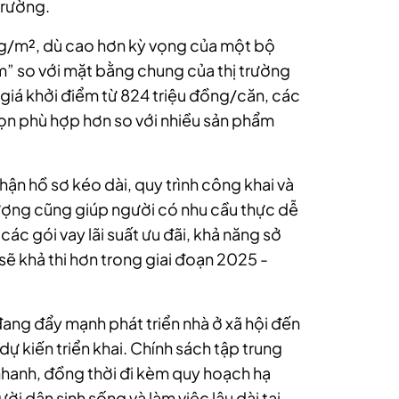
trường.
ồng/m², dù cao hơn kỳ vọng của một bộ
” so với mặt bằng chung của thị trường
 giá khởi điểm từ 824 triệu đồng/căn, các
họn phù hợp hơn so với nhiều sản phẩm
nhận hồ sơ kéo dài, quy trình công khai và
tượng cũng giúp người có nhu cầu thực dễ
ác gói vay lãi suất ưu đãi, khả năng sở
sẽ khả thi hơn trong giai đoạn 2025 -
ang đẩy mạnh phát triển nhà ở xã hội đến
 kiến triển khai. Chính sách tập trung
nhanh, đồng thời đi kèm quy hoạch hạ
ời dân sinh sống và làm việc lâu dài tại