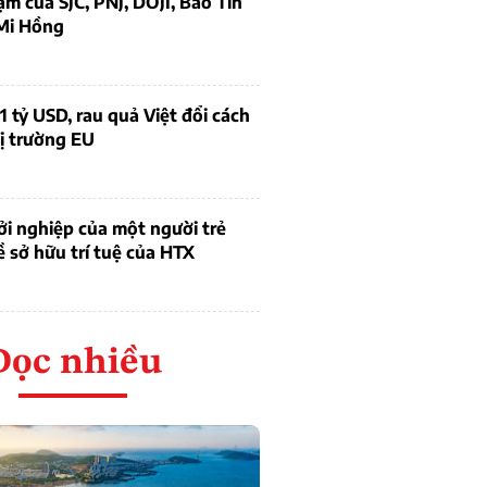
ạm của SJC, PNJ, DOJI, Bảo Tín
Mi Hồng
1 tỷ USD, rau quả Việt đổi cách
ị trường EU
i nghiệp của một người trẻ
ề sở hữu trí tuệ của HTX
Đọc nhiều