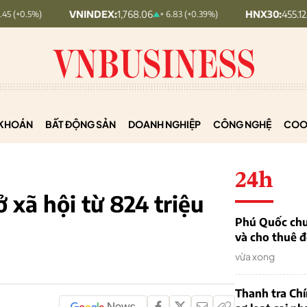
VNINDEX:
1,768.06
HNX30:
455.12
+ 6.83 (+0.39%)
+ 1.63 (+0.
KHOÁN
BẤT ĐỘNG SẢN
DOANH NGHIỆP
CÔNG NGHỆ
COO
24h
 xã hội từ 824 triệu
Phú Quốc chu
và cho thuê đ
vừa xong
Thanh tra Ch