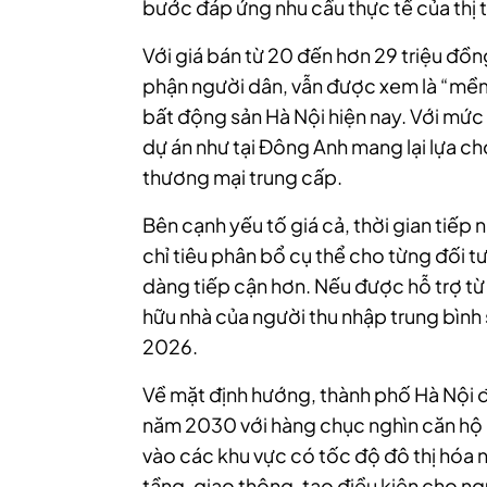
bước đáp ứng nhu cầu thực tế của thị 
Với giá bán từ 20 đến hơn 29 triệu đ
phận người dân, vẫn được xem là “mềm
bất động sản Hà Nội hiện nay. Với mức
dự án như tại Đông Anh mang lại lựa c
thương mại trung cấp.
Bên cạnh yếu tố giá cả, thời gian tiếp 
chỉ tiêu phân bổ cụ thể cho từng đối 
dàng tiếp cận hơn. Nếu được hỗ trợ từ c
hữu nhà của người thu nhập trung bình 
2026.
Về mặt định hướng, thành phố Hà Nội đ
năm 2030 với hàng chục nghìn căn hộ dự
vào các khu vực có tốc độ đô thị hóa 
tầng, giao thông, tạo điều kiện cho ngư