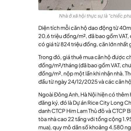
Nhà ở xã hội thực sự là "chiếc p
Diện tích mỗi căn hộ dao động từ 40m
20,6 triệu đồng/m², đã bao gồm VAT, chư
có giá từ 824 triệu đồng, căn lớn nhất 
Trong đó, giá thuê mua căn hộ được c
đồng/m²/tháng (đã bao gồm VAT, chưa tí
đồng/m², nộp một lần khi nhận nhà. Th
đầu từ ngày 24/12/2025 và các căn hộ
Ngoài Đông Anh, Hà Nội hiện có thêm h
đăng ký, đó là Dự án Rice City Long C
danh CTCP Him Lam Thủ đô và CTCP BI
tòa nhà cao 22 tầng với tổng cộng 1.95
mua), quy mô dân số khoảng 4.580 ng