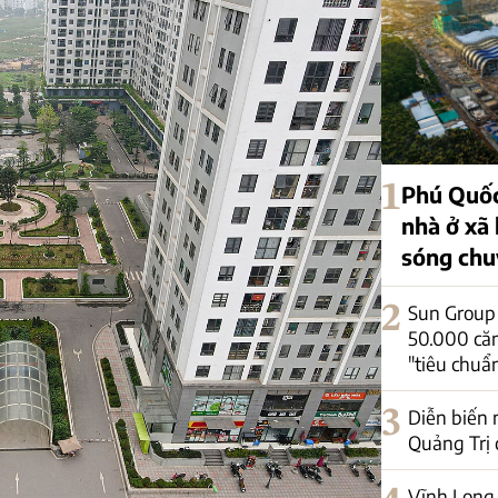
1
Phú Quốc
nhà ở xã 
sóng chu
2
Sun Group
50.000 căn
"tiêu chuẩ
3
Diễn biến 
Quảng Trị 
Vĩnh Long 