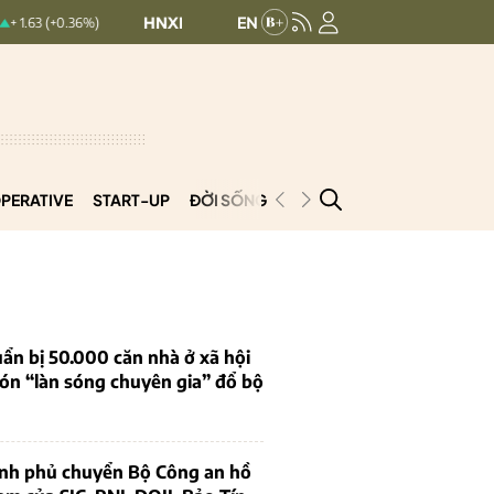
HNXINDEX:
293.44
UPCOMINDEX:
126.9
36%)
+ 0.25 (+0.09%)
PERATIVE
START-UP
ĐỜI SỐNG
PODCAST
VNCOOP
ẩn bị 50.000 căn nhà ở xã hội
ón “làn sóng chuyên gia” đổ bộ
ính phủ chuyển Bộ Công an hồ