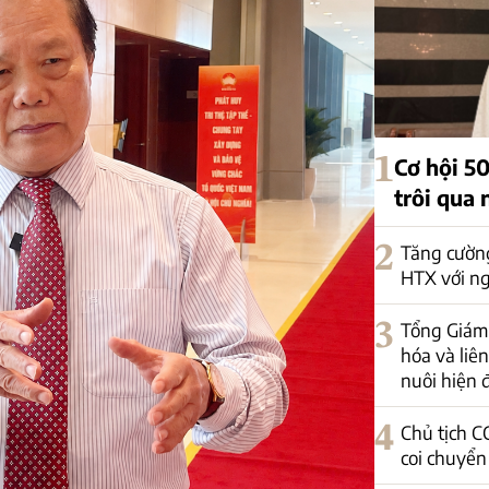
1
Cơ hội 5
trôi qua 
2
Tăng cường
HTX với ng
3
Tổng Giám 
hóa và liê
nuôi hiện 
4
Chủ tịch C
coi chuyển 