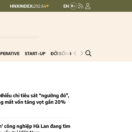
DEX:
292.64
UPCOMINDEX:
127.17
8.56 (2.84%)
+ 0.03 (+0.02%)
PERATIVE
START-UP
ĐỜI SỐNG
PODCAST
VNCOOP
iều chỉ tiêu sát “ngưỡng đỏ”,
ng mất vốn tăng vọt gần 20%
n' công nghiệp Hà Lan đang tìm