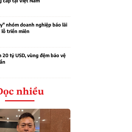
 cấp tại Việt Nam
uy" nhóm doanh nghiệp báo lãi
lỗ triền miên
n 20 tỷ USD, vùng đệm bảo vệ
dần
Đọc nhiều