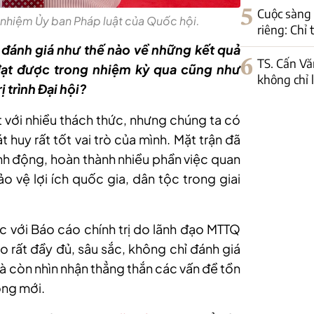
5
Cuộc sàng 
 nhiệm Ủy ban Pháp luật của Quốc hội.
riêng: Chỉ
 đánh giá như thế nào về những kết quả
6
TS. Cấn Vă
đạt được trong nhiệm kỳ qua cũng như
không chỉ 
 trình Đại hội?
ặt với nhiều thách thức, nhưng chúng ta có
huy rất tốt vai trò của mình. Mặt trận đã
nh động, hoàn thành nhiều phần việc quan
o vệ lợi ích quốc gia, dân tộc trong giai
đắc với Báo cáo chính trị do lãnh đạo MTTQ
o rất đầy đủ, sâu sắc, không chỉ đánh giá
 còn nhìn nhận thẳng thắn các vấn đề tồn
ộng mới.