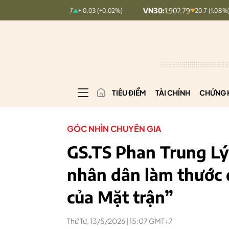
DEX:
127.17
VN30:
1,902.79
VNIN
+ 0.03 (+0.02%)
20.7 (1.08%)
TIÊU ĐIỂM
TÀI CHÍNH
CHỨNG 
GÓC NHÌN CHUYÊN GIA
GS.TS Phan Trung Lý:
nhân dân làm thước 
của Mặt trận”
Thứ Tư, 13/5/2026 | 15:07 GMT+7