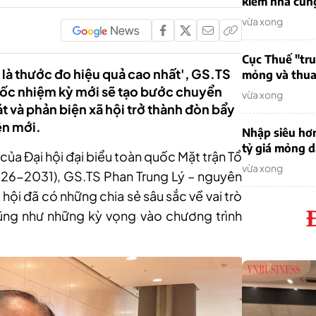
kiếm nhà cung
vừa xong
Cục Thuế "tr
 là thước đo hiệu quả cao nhất', GS.TS
mỏng và thua 
uốc nhiệm kỳ mới sẽ tạo bước chuyển
vừa xong
t và phản biện xã hội trở thành đòn bẩy
ên mới.
Nhập siêu hơ
tỷ giá mỏng 
của Đại hội đại biểu toàn quốc Mặt trận Tổ
vừa xong
026-2031), GS.TS Phan Trung Lý – nguyên
ội đã có những chia sẻ sâu sắc về vai trò
ũng như những kỳ vọng vào chương trình