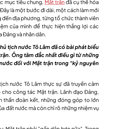
ác mục tiêu chung,
Mặt trận
đã cụ thể hóa
Đây là một bước đi dài, một cách làm mới
g đến địa phương, từng tổ chức thành viên
nhiệm của mình để thực hiện thắng lợi các
a Đảng và nhân dân.
hủ tịch nước Tô Lâm đã có bài phát biểu
trận. Ông tâm đắc nhất điều gì từ những
nước đối với Mặt trận trong "kỷ nguyên
 tịch nước Tô Lâm thực sự đã truyền cảm
o cho công tác Mặt trận. Lãnh đạo Đảng,
h thần đoàn kết, những đóng góp to lớn
của đất nước mà còn chỉ rõ những nhiệm vụ
ầu: Mặt trận phải "gần dân hơn nữa". Trong