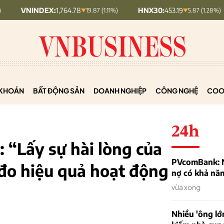
DEX:
1,764.78
HNX30:
453.19
HNXIN
19.87 (1.11%)
5.87 (1.28%)
KHOÁN
BẤT ĐỘNG SẢN
DOANH NGHIỆP
CÔNG NGHỆ
COO
24h
 “Lấy sự hài lòng của
PVcomBank: Nh
đo hiệu quả hoạt động
nợ có khả nă
vừa xong
Nhiều 'ông lớ