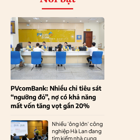
PVcomBank: Nhiều chỉ tiêu sát
“ngưỡng đỏ”, nợ có khả năng
mất vốn tăng vọt gần 20%
Nhiều 'ông lớn' công
nghiệp Hà Lan đang
tìm kiếm nhà cung