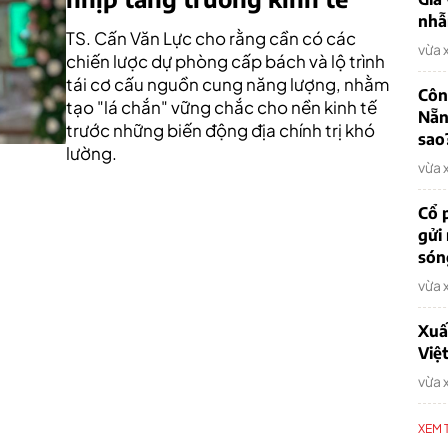
nhẫ
TS. Cấn Văn Lực cho rằng cần có các
vừa 
chiến lược dự phòng cấp bách và lộ trình
tái cơ cấu nguồn cung năng lượng, nhằm
Côn
tạo "lá chắn" vững chắc cho nền kinh tế
Nẵn
trước những biến động địa chính trị khó
sao
lường.
vừa 
Cổ 
gửi
són
vừa 
Xuấ
Việ
vừa 
XEM 