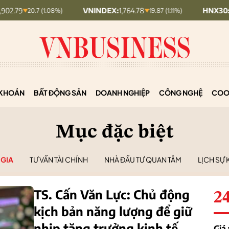
VNINDEX:
1,764.78
HNX30:
452.84
.7 (1.08%)
19.87 (1.11%)
0.
KHOÁN
BẤT ĐỘNG SẢN
DOANH NGHIỆP
CÔNG NGHỆ
COO
Mục đặc biệt
GIA
TƯ VẤN TÀI CHÍNH
NHÀ ĐẦU TƯ QUAN TÂM
LỊCH SỰ 
TS. Cấn Văn Lực: Chủ động
2
kịch bản năng lượng để giữ
nhịp tăng trưởng kinh tế
Giá