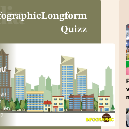
fographic
Longform
Quizz
i
hư
ban
h
 liên
2.