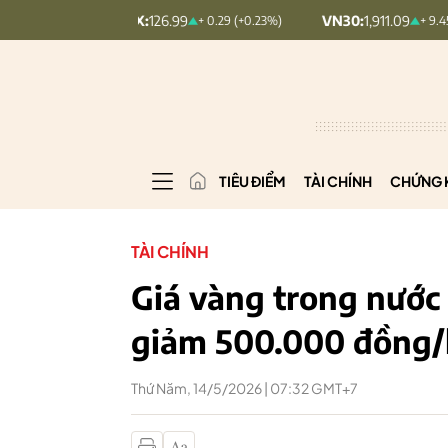
INDEX:
126.99
VN30:
1,911.09
V
+ 0.29 (+0.23%)
+ 9.45 (+0.5%)
TIÊU ĐIỂM
TÀI CHÍNH
CHỨNG 
TÀI CHÍNH
Giá vàng trong nước 
giảm 500.000 đồng/
Thứ Năm, 14/5/2026 | 07:32 GMT+7