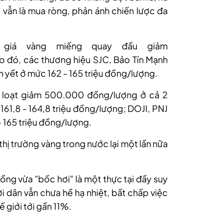
 vẫn là mua ròng, phản ánh chiến lược đa
 giá vàng miếng
quay đầu
giảm
o đó, các thương hiệu SJC, Bảo Tín Mạnh
m yết ở mức 162 - 165 triệu đồng/lượng
.
 loạt giảm 500
.000
đồng/lượng
ở cả 2
161,8 - 164,8 triệu đồng/lượng
;
DOJI, PNJ
- 165 triệu đồng/lượng
.
thị trường vàng trong nước lại một lần nữa
đồng vừa "bốc hơi" là một thực tại đầy suy
i dân vẫn chưa hề hạ nhiệt, bất chấp việc
ế giới tới gần 11%.