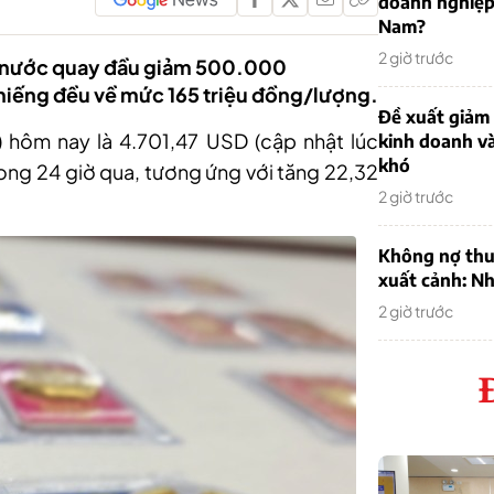
doanh nghiệp
Nam?
2 giờ trước
ng nước quay đầu giảm 500.000
iếng đều về mức 165 triệu đồng/lượng.
Đề xuất giảm
) hôm nay là 4
.
701
,
47 USD (cập nhật lúc
kinh doanh v
khó
ong 24 giờ qua, tương ứng với tăng 22
,
32
2 giờ trước
Không nợ thu
xuất cảnh: Nh
2 giờ trước