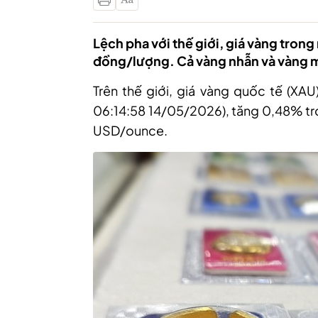
Lệch pha với thế giới, giá vàng tro
đồng/lượng. Cả vàng nhẫn và vàng m
Trên
thế giới, g
iá vàng quốc tế (XAU
06:14:58 14/05/2026)
,
tăng 0
,
48% tr
USD/
o
unce
.