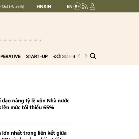
HNXINDEX:
293.44
UPCOMINDEX:
126.99
+ 0.25 (+0.09%)
PERATIVE
START-UP
ĐỜI SỐNG
PODCAST
VNCOOP
 đạo nâng tỷ lệ vốn Nhà nước
k lên mức tối thiểu 65%
 lớn nhất trong liên kết giữa