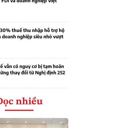
 FDI và doanh nghiệp Việt
 30% thuế thu nhập hỗ trợ hộ
à doanh nghiệp siêu nhỏ vượt
ế vẫn có nguy cơ bị tạm hoãn
ững thay đổi từ Nghị định 252
Đọc nhiều