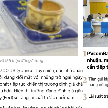
1
PVcomBan
nhuận, mộ
về 165 triệu đồng/lượng.
cần tiếp 
t 4.700 USD/ounce. Tuy nhiên, các nhà phân
iới đang đối mặt với những trở ngại ngày
2
Tiền gửi lậ
phát tiếp tục khiến thị trường định giá khả
hàng nóng 
ều hơn. Hiện thị trường đang định giá gần
3
Lãi suất t
(Fed) sẽ tăng lãi suất trước cuối năm.
gây áp lực lên vàng, do chi phí cơ hội của