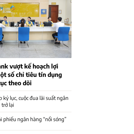
k vượt kế hoạch lợi
t số chỉ tiêu tín dụng
tục theo dõi
p kỷ lục, cuộc đua lãi suất ngân
trở lại
rái phiếu ngân hàng “nổi sóng”