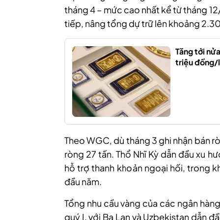
tháng 4 – mức cao nhất kể từ tháng 1
tiếp, nâng tổng dự trữ lên khoảng 2.30
Tăng tới nử
triệu đồng/
Theo WGC, dù tháng 3 ghi nhận bán rò
ròng 27 tấn. Thổ Nhĩ Kỳ dẫn đầu xu h
hỗ trợ thanh khoản ngoại hối, trong kh
đầu năm.
Tổng nhu cầu vàng của các ngân hàng
quý I, với Ba Lan và Uzbekistan dẫn đ