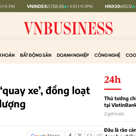
NINDEX:
1,768.06
HNX30:
455.12
+ 6.83 (+0.39%)
+ 1.63 (+0.36%)
KHOÁN
BẤT ĐỘNG SẢN
DOANH NGHIỆP
CÔNG NGHỆ
COO
24h
‘quay xe’, đồng loạt
Thủ tướng chỉ
lượng
tại VietinBan
2 giờ trước
Đâu là rào cản