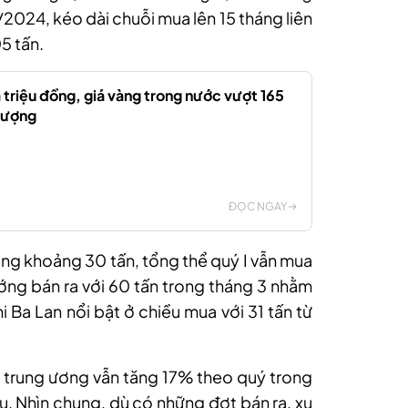
2/2024
,
kéo dài chuỗi mua lên 15 tháng liên
5 tấn.
a triệu đồng, giá vàng trong nước vượt 165
lượng
ĐỌC NGAY
ng khoảng 30 tấn, tổng thể quý I vẫn mua
ướng bán ra với 60 tấn trong tháng 3 nhằm
i Ba Lan nổi bật ở chiều mua với 31 tấn từ
 trung ương vẫn tăng 17% theo quý trong
ầu. Nhìn chung, dù có những đợt bán ra, xu