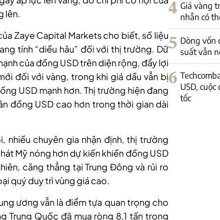
4
Giá vàng t
g lên.
nhẫn có th
 Zaye Capital Markets cho biết, số liệu
5
Dòng vốn c
ang tính “diều hâu” đối với thị trường. Dữ
suất vẫn n
mạnh của đồng USD trên diện rộng, đẩy lợi
6
Techcomban
mới đối với vàng, trong khi giá dầu vẫn bị
USD, cuộc 
ồng USD mạnh hơn. Thị trường hiện đang
tốc
ản đồng USD cao hơn trong thời gian dài
, nhiều chuyên gia nhận định, thị trường
m phát Mỹ nóng hơn dự kiến khiến đồng USD
y nhiên, căng thẳng tại Trung Đông và rủi ro
i quý duy trì vùng giá cao.
rung ương vẫn là điểm tựa quan trọng cho
ng Trung Quốc đã mua ròng 8,1 tấn trong