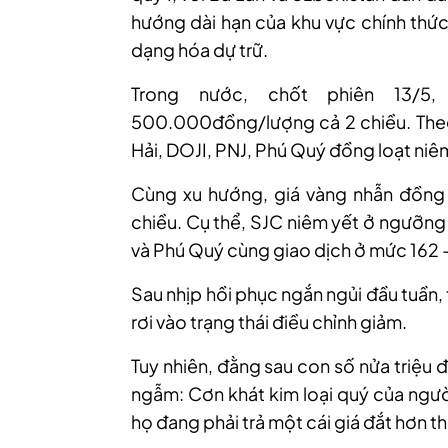
hướng dài hạn của khu vực chính thức
dạng hóa dự trữ.
Trong nước, chốt phiên 13/5,
500
.000
đồng/lượng cả
2 chiều.
The
Hải, DOJI, PNJ, Phú Quý đồng loạt niê
Cùng xu hướng
, giá vàng nhẫn
đồng
chiều. Cụ thể,
SJC niêm yết ở ngưỡng 
và Phú Quý cùng giao dịch ở mức 162 
Sau nhịp hồi phục ngắn ngủi đầu tuần, 
rơi vào trạng thái điều chỉnh giảm.
Tuy nhiên, đằng sau con số nửa triệu 
ngẫm: Cơn khát kim loại quý của ngườ
họ đang phải trả một cái giá đắt hơn th