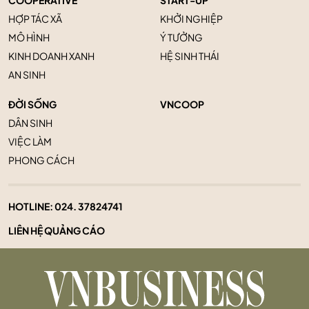
HỢP TÁC XÃ
KHỞI NGHIỆP
MÔ HÌNH
Ý TƯỞNG
KINH DOANH XANH
HỆ SINH THÁI
AN SINH
ĐỜI SỐNG
VNCOOP
DÂN SINH
VIỆC LÀM
PHONG CÁCH
HOTLINE:
024. 37824741
LIÊN HỆ QUẢNG CÁO