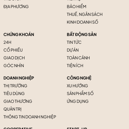
ĐỊA PHƯƠNG
BẢO HIỂM
THUẾ, NGÂN SÁCH
KINH DOANH SỐ
CHỨNG KHOÁN
BẤT ĐỘNG SẢN
24H
TIN TỨC
CỔ PHIẾU
DỰ ÁN
GIAO DỊCH
TOÀN CẢNH
GÓC NHÌN
TIỆN ÍCH
DOANH NGHIỆP
CÔNG NGHỆ
THỊ TRƯỜNG
XU HƯỚNG
TIÊU DÙNG
SẢN PHẨM SỐ
GIAO THƯƠNG
ỨNG DỤNG
QUẢN TRỊ
THÔNG TIN DOANH NGHIỆP
COOPERATIVE
START-UP