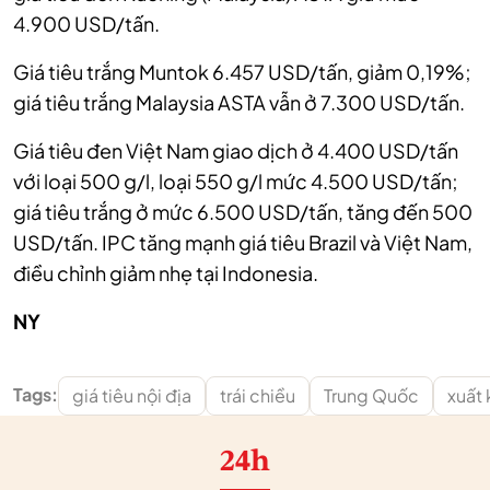
4.900 USD/tấn.
Giá tiêu trắng Muntok 6.457 USD/tấn, giảm 0,19%;
giá tiêu trắng Malaysia ASTA vẫn ở 7.300 USD/tấn.
Giá tiêu đen Việt Nam giao dịch ở 4.400 USD/tấn
với loại 500 g/l, loại 550 g/l mức 4.500 USD/tấn;
giá tiêu trắng ở mức 6.500 USD/tấn, tăng đến 500
USD/tấn. IPC tăng mạnh giá tiêu Brazil và Việt Nam,
điều chỉnh giảm nhẹ tại Indonesia.
NY
Tags:
giá tiêu nội địa
trái chiều
Trung Quốc
xuất 
24h