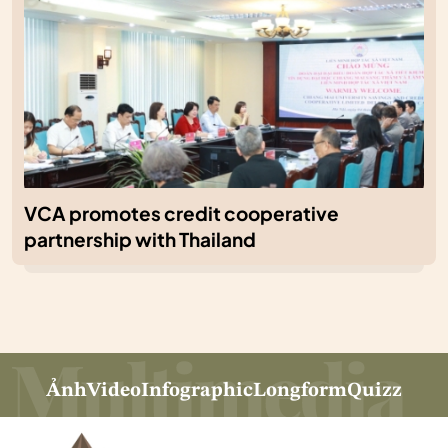
VCA promotes credit cooperative
partnership with Thailand
Ảnh
Video
Infographic
Longform
Quizz