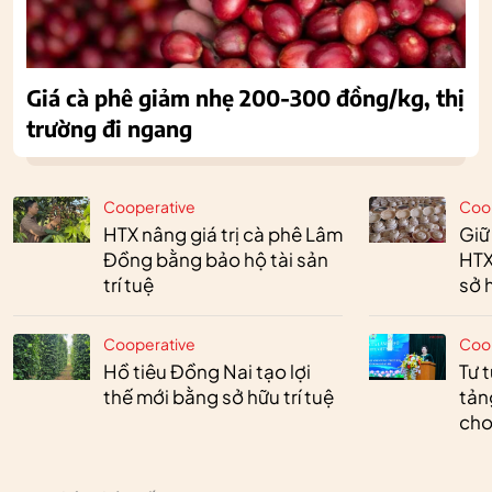
Giá cà phê giảm nhẹ 200-300 đồng/kg, thị
trường đi ngang
Cooperative
Coo
HTX nâng giá trị cà phê Lâm
Giữ
Đồng bằng bảo hộ tài sản
HTX
trí tuệ
sở h
Cooperative
Coo
Hồ tiêu Đồng Nai tạo lợi
Tư 
thế mới bằng sở hữu trí tuệ
tản
cho