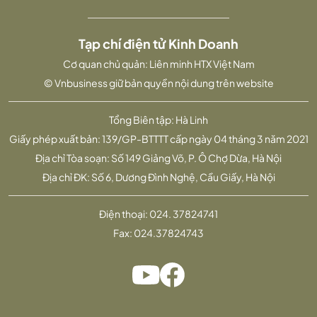
Tạp chí điện tử Kinh Doanh
Cơ quan chủ quản: Liên minh HTX Việt Nam
© Vnbusiness giữ bản quyền nội dung trên website
Tổng Biên tập: Hà Linh
Giấy phép xuất bản: 139/GP-BTTTT cấp ngày 04 tháng 3 năm 2021
Địa chỉ Tòa soạn: Số 149 Giảng Võ, P. Ô Chợ Dừa, Hà Nội
Địa chỉ ĐK: Số 6, Dương Đình Nghệ, Cầu Giấy, Hà Nội
Điện thoại:
024. 37824741
Fax:
024.37824743