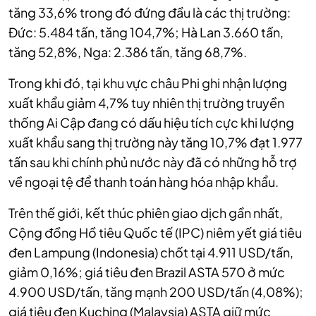
tăng 33,6% trong đó đứng đầu là các thị trường:
Đức: 5.484 tấn, tăng 104,7%; Hà Lan 3.660 tấn,
tăng 52,8%, Nga: 2.386 tấn, tăng 68,7%.
Trong khi đó, tại khu vực châu Phi ghi nhận lượng
xuất khẩu giảm 4,7% tuy nhiên thị trường truyền
thống Ai Cập đang có dấu hiệu tích cực khi lượng
xuất khẩu sang thị trường này tăng 10,7% đạt 1.977
tấn sau khi chính phủ nước này đã có những hỗ trợ
về ngoại tệ để thanh toán hàng hóa nhập khẩu.
Trên thế giới, kết thúc phiên giao dịch gần nhất,
Cộng đồng Hồ tiêu Quốc tế (IPC) niêm yết giá tiêu
đen Lampung (Indonesia) chốt tại 4.911 USD/tấn,
giảm 0,16%; giá tiêu đen Brazil ASTA 570 ở mức
4.900 USD/tấn, tăng mạnh 200 USD/tấn (4,08%);
giá tiêu đen Kuching (Malaysia) ASTA giữ mức