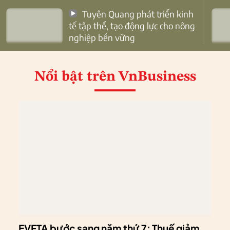
Tuyên Quang phát triển kinh
tế tập thể, tạo động lực cho nông
nghiệp bền vững
Nổi bật
trên VnBusiness
EVFTA bước sang năm thứ 7: Thuế giảm,