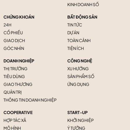
KINH DOANH SỐ
CHỨNG KHOÁN
BẤT ĐỘNG SẢN
24H
TIN TỨC
CỔ PHIẾU
DỰ ÁN
GIAO DỊCH
TOÀN CẢNH
GÓC NHÌN
TIỆN ÍCH
DOANH NGHIỆP
CÔNG NGHỆ
THỊ TRƯỜNG
XU HƯỚNG
TIÊU DÙNG
SẢN PHẨM SỐ
GIAO THƯƠNG
ỨNG DỤNG
QUẢN TRỊ
THÔNG TIN DOANH NGHIỆP
COOPERATIVE
START-UP
HỢP TÁC XÃ
KHỞI NGHIỆP
MÔ HÌNH
Ý TƯỞNG