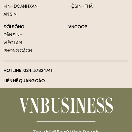
KINH DOANH XANH
HỆ SINH THÁI
AN SINH
ĐỜI SỐNG
VNCOOP
DÂN SINH
VIỆC LÀM
PHONG CÁCH
HOTLINE:
024. 37824741
LIÊN HỆ QUẢNG CÁO