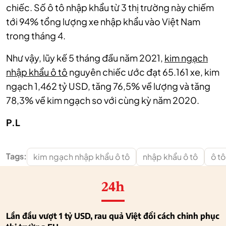
chiếc. Số ô tô nhập khẩu từ 3 thị trường này chiếm
tới 94% tổng lượng xe nhập khẩu vào Việt Nam
trong tháng 4.
Như vậy, lũy kế 5 tháng đầu năm 2021,
kim ngạch
nhập khẩu ô tô
nguyên chiếc ước đạt 65.161 xe, kim
ngạch 1,462 tỷ USD, tăng 76,5% về lượng và tăng
78,3% về kim ngạch so với cùng kỳ năm 2020.
P.L
Tags:
kim ngạch nhập khẩu ô tô
nhập khẩu ô tô
ô t
24h
Lần đầu vượt 1 tỷ USD, rau quả Việt đổi cách chinh phục