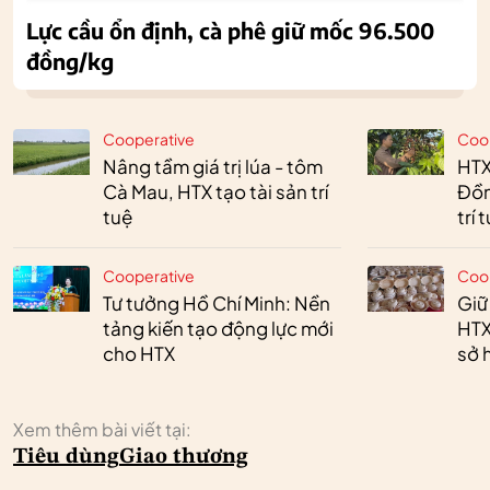
Lực cầu ổn định, cà phê giữ mốc 96.500
đồng/kg
Cooperative
Coo
Nâng tầm giá trị lúa - tôm
HTX
Cà Mau, HTX tạo tài sản trí
Đồn
tuệ
trí 
Cooperative
Coo
Tư tưởng Hồ Chí Minh: Nền
Giữ
tảng kiến tạo động lực mới
HTX
cho HTX
sở h
Xem thêm bài viết tại:
Tiêu dùng
Giao thương