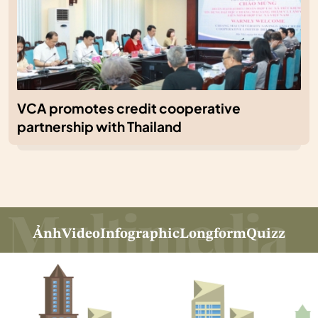
VCA promotes credit cooperative
partnership with Thailand
Ảnh
Video
Infographic
Longform
Quizz