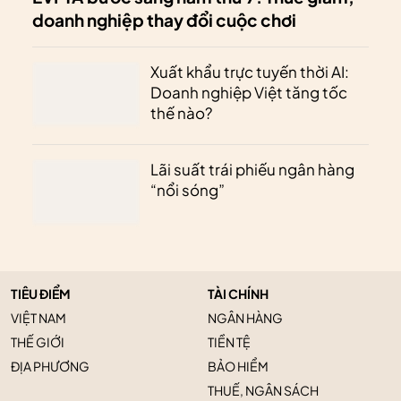
doanh nghiệp thay đổi cuộc chơi
Xuất khẩu trực tuyến thời AI:
Doanh nghiệp Việt tăng tốc
thế nào?
Lãi suất trái phiếu ngân hàng
“nổi sóng”
TIÊU ĐIỂM
TÀI CHÍNH
VIỆT NAM
NGÂN HÀNG
THẾ GIỚI
TIỀN TỆ
ĐỊA PHƯƠNG
BẢO HIỂM
THUẾ, NGÂN SÁCH