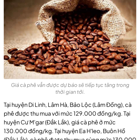
Giá cà phê vẫn được dự báo sẽ tiếp tục tăng trong
thời gian tới.
Tại huyện Di Linh, Lâm Hà, Bảo Lộc (Lâm Đồng), cà
phê được thu mua với mức 129.000 đồng/kg.
Tại
huyện Cư M'gar (Đắk Lắk), giá cà phê ở mức
130.000 đồng/kg. Tại huyện Ea H'leo, Buôn Hồ
(Đắk Lắk), cà phê được thu mua cùng mức 130.000