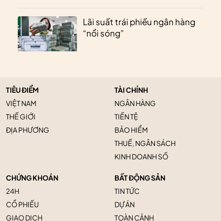
Lãi suất trái phiếu ngân hàng
“nổi sóng”
TIÊU ĐIỂM
TÀI CHÍNH
VIỆT NAM
NGÂN HÀNG
THẾ GIỚI
TIỀN TỆ
ĐỊA PHƯƠNG
BẢO HIỂM
THUẾ, NGÂN SÁCH
KINH DOANH SỐ
CHỨNG KHOÁN
BẤT ĐỘNG SẢN
24H
TIN TỨC
CỔ PHIẾU
DỰ ÁN
GIAO DỊCH
TOÀN CẢNH