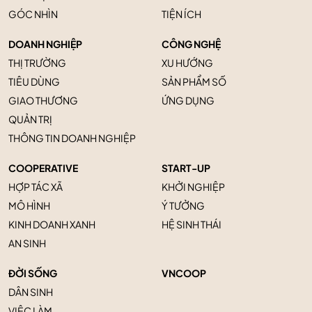
GÓC NHÌN
TIỆN ÍCH
DOANH NGHIỆP
CÔNG NGHỆ
THỊ TRƯỜNG
XU HƯỚNG
TIÊU DÙNG
SẢN PHẨM SỐ
GIAO THƯƠNG
ỨNG DỤNG
QUẢN TRỊ
THÔNG TIN DOANH NGHIỆP
COOPERATIVE
START-UP
HỢP TÁC XÃ
KHỞI NGHIỆP
MÔ HÌNH
Ý TƯỞNG
KINH DOANH XANH
HỆ SINH THÁI
AN SINH
ĐỜI SỐNG
VNCOOP
DÂN SINH
VIỆC LÀM