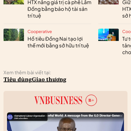
HTX nâng giá trị cà phê Lâm
Giữ
Đồng bằng bảo hộ tài sản
HTX
trí tuệ
sở h
Cooperative
Coo
Hồ tiêu Đồng Nai tạo lợi
Tư 
thế mới bằng sở hữu trí tuệ
tản
cho
Xem thêm bài viết tại:
Tiêu dùng
Giao thương