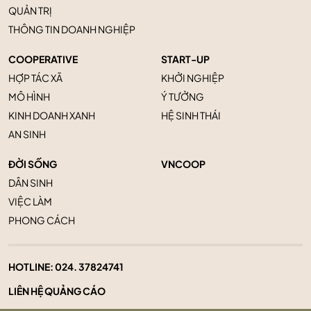
QUẢN TRỊ
THÔNG TIN DOANH NGHIỆP
COOPERATIVE
START-UP
HỢP TÁC XÃ
KHỞI NGHIỆP
MÔ HÌNH
Ý TƯỞNG
KINH DOANH XANH
HỆ SINH THÁI
AN SINH
ĐỜI SỐNG
VNCOOP
DÂN SINH
VIỆC LÀM
PHONG CÁCH
HOTLINE:
024. 37824741
LIÊN HỆ QUẢNG CÁO