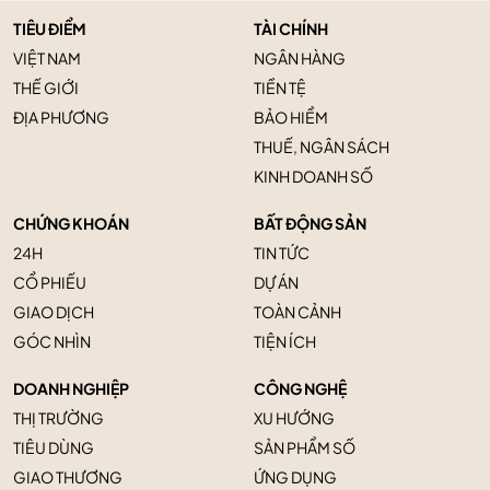
TIÊU ĐIỂM
TÀI CHÍNH
VIỆT NAM
NGÂN HÀNG
THẾ GIỚI
TIỀN TỆ
ĐỊA PHƯƠNG
BẢO HIỂM
THUẾ, NGÂN SÁCH
KINH DOANH SỐ
CHỨNG KHOÁN
BẤT ĐỘNG SẢN
24H
TIN TỨC
CỔ PHIẾU
DỰ ÁN
GIAO DỊCH
TOÀN CẢNH
GÓC NHÌN
TIỆN ÍCH
DOANH NGHIỆP
CÔNG NGHỆ
THỊ TRƯỜNG
XU HƯỚNG
TIÊU DÙNG
SẢN PHẨM SỐ
GIAO THƯƠNG
ỨNG DỤNG