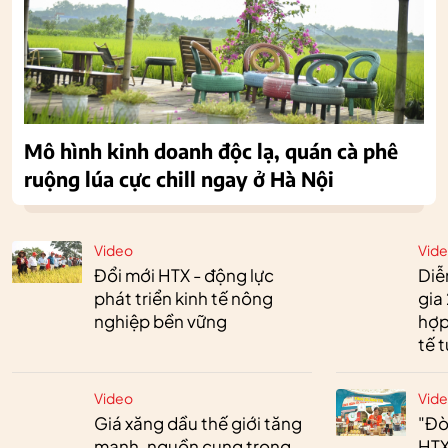
Mô hình kinh doanh độc lạ, quán cà phê
ruộng lúa cực chill ngay ở Hà Nội
Video
Vid
Đổi mới HTX - động lực
Diễ
phát triển kinh tế nông
gia
nghiệp bền vững
hợp
tế 
Video
Vid
Giá xăng dầu thế giới tăng
"Đò
mạnh, nguồn cung trong
HTX