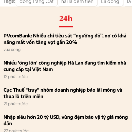
Tags:
dong Tràng Cát
hái lá đếm tiền
Lá dong
lá
24h
PVcomBank: Nhiều chỉ tiêu sát “ngưỡng đỏ”, nợ có khả
năng mất vốn tăng vọt gần 20%
vừa xong
Nhiều 'ông lớn' công nghiệp Hà Lan đang tìm kiếm nhà
cung cấp tại Việt Nam
12 phút trước
Cục Thuế "truy" nhóm doanh nghiệp báo lãi mỏng và
thua lỗ triền miên
21 phút trước
Nhập siêu hơn 20 tỷ USD, vùng đệm bảo vệ tỷ giá mỏng
dần
22 phút trước