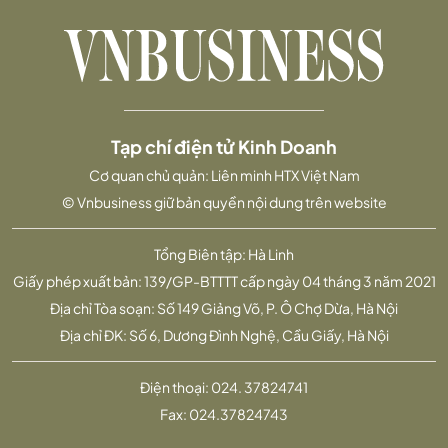
Tạp chí điện tử Kinh Doanh
Cơ quan chủ quản: Liên minh HTX Việt Nam
© Vnbusiness giữ bản quyền nội dung trên website
Tổng Biên tập: Hà Linh
Giấy phép xuất bản: 139/GP-BTTTT cấp ngày 04 tháng 3 năm 2021
Địa chỉ Tòa soạn: Số 149 Giảng Võ, P. Ô Chợ Dừa, Hà Nội
Địa chỉ ĐK: Số 6, Dương Đình Nghệ, Cầu Giấy, Hà Nội
Điện thoại:
024. 37824741
Fax:
024.37824743