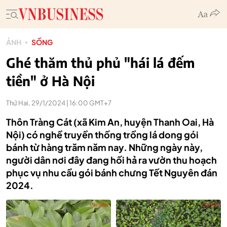
ẢNH
SỐNG
Ghé thăm thủ phủ "hái lá đếm
tiền" ở Hà Nội
Thứ Hai, 29/1/2024 | 16:00 GMT+7
Thôn Tràng Cát (xã Kim An, huyện Thanh Oai, Hà
Nội) có nghề truyền thống trồng lá dong gói
bánh từ hàng trăm năm nay. Những ngày này,
người dân nơi đây đang hối hả ra vườn thu hoạch
phục vụ nhu cầu gói bánh chưng Tết Nguyên đán
2024.