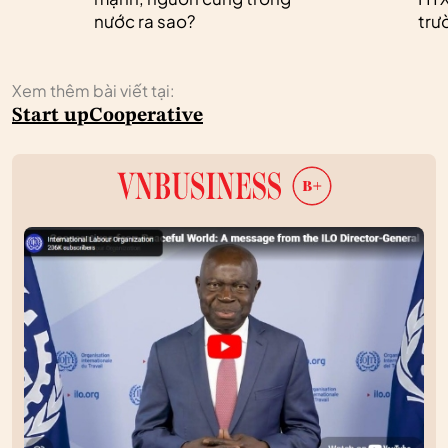
nước ra sao?
trư
Xem thêm bài viết tại:
Start up
Cooperative