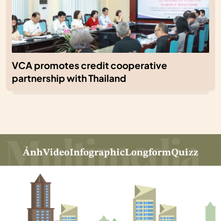
VCA promotes credit cooperative
partnership with Thailand
Ảnh
Video
Infographic
Longform
Quizz