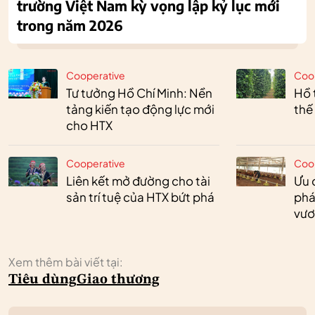
trường Việt Nam kỳ vọng lập kỷ lục mới
trong năm 2026
Cooperative
Coo
Tư tưởng Hồ Chí Minh: Nền
Hồ 
tảng kiến tạo động lực mới
thế
cho HTX
Cooperative
Coo
Liên kết mở đường cho tài
Ưu 
sản trí tuệ của HTX bứt phá
phá
vươ
Xem thêm bài viết tại:
Tiêu dùng
Giao thương