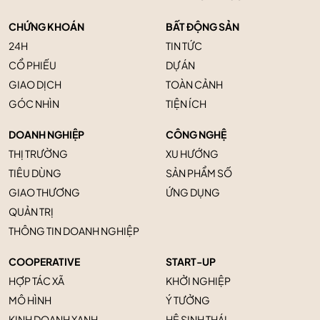
CHỨNG KHOÁN
BẤT ĐỘNG SẢN
24H
TIN TỨC
CỔ PHIẾU
DỰ ÁN
GIAO DỊCH
TOÀN CẢNH
GÓC NHÌN
TIỆN ÍCH
DOANH NGHIỆP
CÔNG NGHỆ
THỊ TRƯỜNG
XU HƯỚNG
TIÊU DÙNG
SẢN PHẨM SỐ
GIAO THƯƠNG
ỨNG DỤNG
QUẢN TRỊ
THÔNG TIN DOANH NGHIỆP
COOPERATIVE
START-UP
HỢP TÁC XÃ
KHỞI NGHIỆP
MÔ HÌNH
Ý TƯỞNG
KINH DOANH XANH
HỆ SINH THÁI