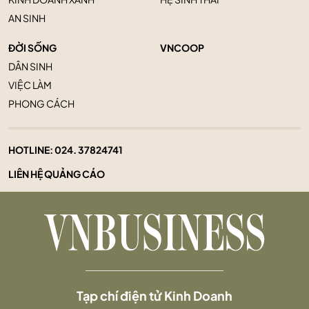
AN SINH
ĐỜI SỐNG
VNCOOP
DÂN SINH
VIỆC LÀM
PHONG CÁCH
HOTLINE:
024. 37824741
LIÊN HỆ QUẢNG CÁO
Tạp chí điện tử Kinh Doanh