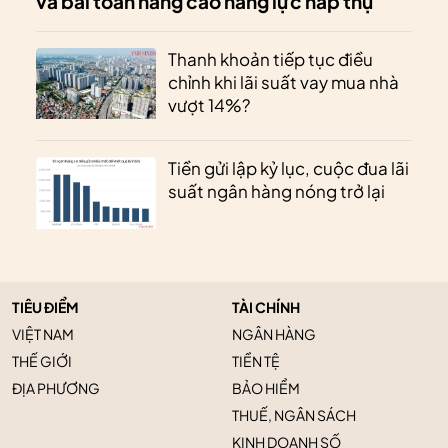
và bài toán nâng cao năng lực hấp thụ
Thanh khoản tiếp tục điều
chỉnh khi lãi suất vay mua nhà
vượt 14%?
Tiền gửi lập kỷ lục, cuộc đua lãi
suất ngân hàng nóng trở lại
TIÊU ĐIỂM
TÀI CHÍNH
VIỆT NAM
NGÂN HÀNG
THẾ GIỚI
TIỀN TỆ
ĐỊA PHƯƠNG
BẢO HIỂM
THUẾ, NGÂN SÁCH
KINH DOANH SỐ