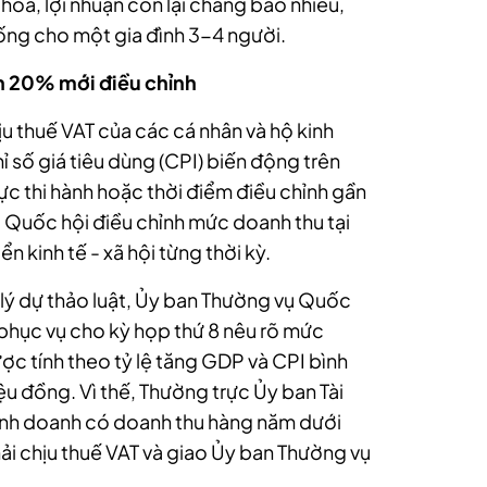
 hóa, lợi nhuận còn lại chẳng bao nhiêu,
sống cho một gia đình 3-4 người.
n 20% mới điều chỉnh
 thuế VAT của các cá nhân và hộ kinh
 số giá tiêu dùng (CPI) biến động trên
lực thi hành hoặc thời điểm điều chỉnh gần
ụ Quốc hội điều chỉnh mức doanh thu tại
ển kinh tế - xã hội từng thời kỳ.
h lý dự thảo luật, Ủy ban Thường vụ Quốc
 phục vụ cho kỳ họp thứ 8 nêu rõ mức
c tính theo tỷ lệ tăng GDP và CPI bình
ệu đồng. Vì thế, Thường trực Ủy ban Tài
kinh doanh có doanh thu hàng năm dưới
i chịu thuế VAT và giao Ủy ban Thường vụ