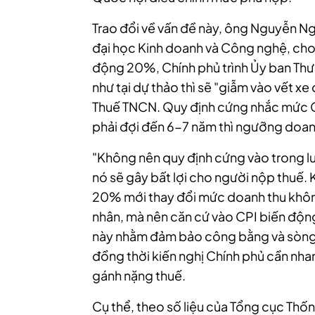
Trao đổi về vấn đề này, ông Nguyễn Ng
đại học Kinh doanh và Công nghệ, cho 
động 20%, Chính phủ trình Ủy ban Th
như tại dự thảo thì sẽ "giẫm vào vết x
Thuế TNCN. Quy định cứng nhắc mức C
phải đợi đến 6-7 năm thì ngưỡng doan
"Không nên quy định cứng vào trong lu
nó sẽ gây bất lợi cho người nộp thuế
20% mới thay đổi mức doanh thu không
nhân, mà nên căn cứ vào CPI biến độ
này nhằm đảm bảo công bằng và sòng p
đồng thời kiến nghị Chính phủ cần nh
gánh nặng thuế.
Cụ thể, theo số liệu của Tổng cục Th