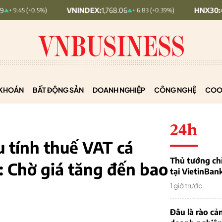
VNINDEX:
1,768.06
HNX30:
455.12
(+0.5%)
+ 6.83 (+0.39%)
KHOÁN
BẤT ĐỘNG SẢN
DOANH NGHIỆP
CÔNG NGHỆ
COO
24h
 tính thuế VAT cá
Thủ tướng chỉ
: Chờ giá tăng đến bao
tại VietinBan
1 giờ trước
Đâu là rào cản