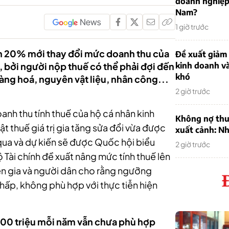
doanh nghiệp
Nam?
1 giờ trước
n 20% mới thay đổi mức doanh thu của
Đề xuất giảm
), bởi người nộp thuế có thể phải đợi đến
kinh doanh v
khó
àng hoá, nguyên vật liệu, nhân công...
2 giờ trước
anh thu tính thuế của hộ cá nhân kinh
Không nợ thu
t thuế giá trị gia tăng
sửa đổi vừa được
xuất cảnh: Nh
 qua và dự kiến sẽ được Quốc hội biểu
2 giờ trước
 Tài chính đề xuất nâng mức tính thuế lên
ên gia và người dân cho rằng ngưỡng
hấp, không phù hợp với thực tiễn hiện
200 triệu mỗi năm vẫn chưa phù hợp