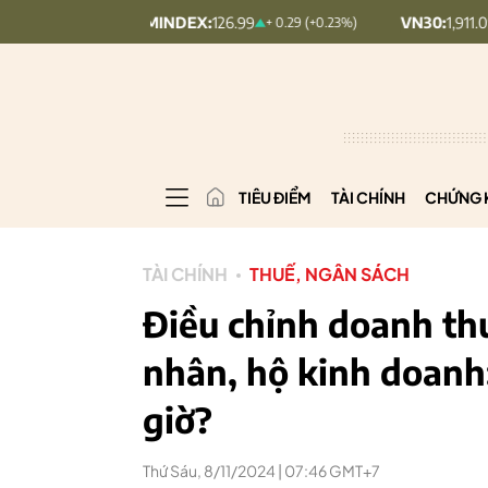
UPCOMINDEX:
126.99
VN30:
1,911.09
+ 0.29 (+0.23%)
+ 9.45 
TIÊU ĐIỂM
TÀI CHÍNH
CHỨNG 
TÀI CHÍNH
THUẾ, NGÂN SÁCH
Điều chỉnh doanh thu
nhân, hộ kinh doanh
giờ?
Thứ Sáu, 8/11/2024 | 07:46 GMT+7