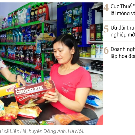
4
Cục Thuế 
lãi mỏng v
5
Ưu đãi thu
nghiệp mở
6
Doanh nghi
lập hoá đơ
i xã Liên Hà, huyện Đông Anh, Hà Nội.