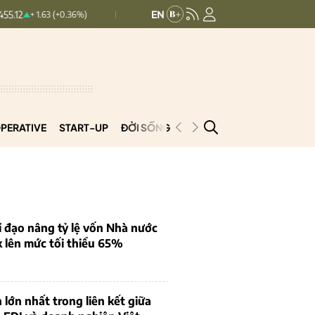
HNXINDEX:
293.44
UPCOMINDEX:
+ 1.63 (+0.36%)
+ 0.25 (+0.09%)
PERATIVE
START-UP
ĐỜI SỐNG
PODCAST
VNCOOP
 đạo nâng tỷ lệ vốn Nhà nước
k lên mức tối thiểu 65%
 lớn nhất trong liên kết giữa