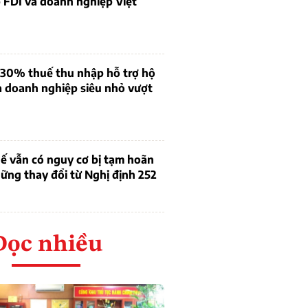
 FDI và doanh nghiệp Việt
 30% thuế thu nhập hỗ trợ hộ
à doanh nghiệp siêu nhỏ vượt
ế vẫn có nguy cơ bị tạm hoãn
ững thay đổi từ Nghị định 252
Đọc nhiều