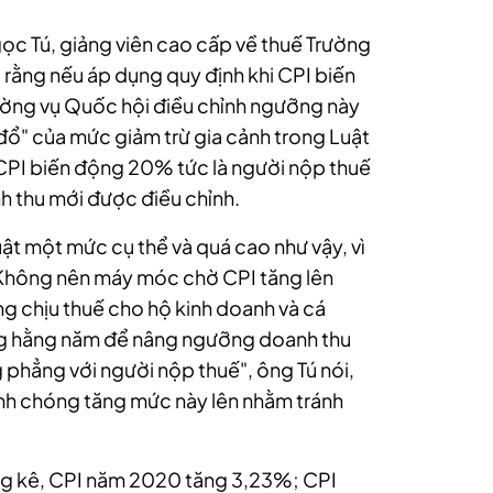
ọc Tú, giảng viên cao cấp về thuế Trường
rằng nếu áp dụng quy định khi CPI biến
ường vụ Quốc hội điều chỉnh ngưỡng này
e đổ" của mức giảm trừ gia cảnh trong Luật
PI biến động 20% tức là người nộp thuế
h thu mới được điều chỉnh.
ật một mức cụ thể và quá cao như vậy, vì
. Không nên máy móc chờ CPI tăng lên
 chịu thuế cho hộ kinh doanh và cá
ng hằng năm để nâng ngưỡng doanh thu
hẳng với người nộp thuế", ông Tú nói,
anh chóng tăng mức này lên nhằm tránh
ống kê, CPI năm 2020 tăng 3,23%; CPI