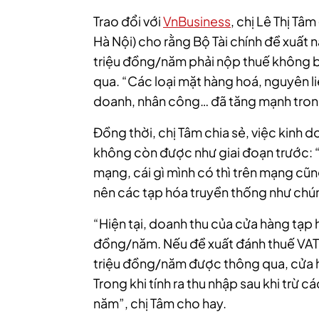
Trao đổi với
VnBusiness
, chị Lê Thị Tâ
Hà Nội) cho rằng Bộ Tài chính đề xuất
triệu đồng/năm phải nộp thuế không bõ
qua. “Các loại mặt hàng hoá, nguyên l
doanh, nhân công… đã tăng mạnh trong
Đồng thời, chị Tâm chia sẻ, việc kinh 
không còn được như giai đoạn trước: “
mạng, cái gì mình có thì trên mạng cũn
nên các tạp hóa truyền thống như chún
“Hiện tại, doanh thu của cửa hàng tạp
đồng/năm. Nếu đề xuất đánh thuế VAT 
triệu đồng/năm được thông qua, cửa hà
Trong khi tính ra thu nhập sau khi trừ c
năm”, chị Tâm cho hay.