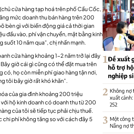
m (chủ cửa hàng tạp hoá trên phố Cầu Cốc,
 nâng mức doanh thu bán hàng trên 200
 bèn gì với biến động giá cả thời gian
iệu đầu vào, phí vận chuyển, mặt bằng kinh
 suốt 10 năm qua”, chị nhấn mạnh.
doanh cửa hàng khoảng 1-2 năm trở lại đây
1
Đề xuất 
Bây giờ cái gì cũng có thể đặt mua trên
hỗ trợ h
g có, họ còn miễn phí giao hàng tận nơi,
nghiệp s
g tôi bây giờ rất khó khăn”.
2
Không nợ t
 hóa của gia đình khoảng 200 triệu
xuất cảnh:
với hộ kinh doanh có doanh thu từ 200
252
ng của tôi sẽ tiếp tục phải chịu thuế.
3
Một công t
ác chi phí không tăng so với cách đây 5
Nẵng nợ th