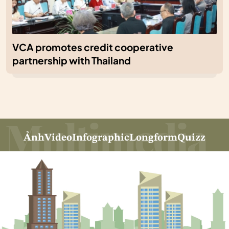
VCA promotes credit cooperative
partnership with Thailand
Ảnh
Video
Infographic
Longform
Quizz