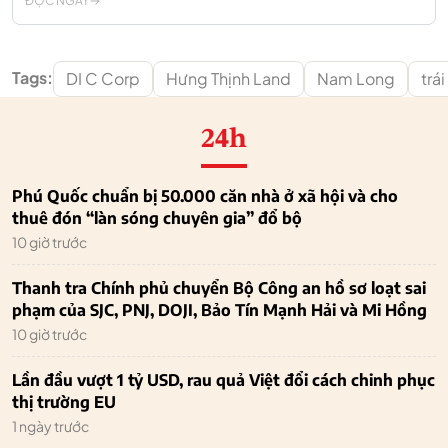
ĐỌC NGAY
Tags:
DI C Corp
Hưng Thịnh Land
Nam Long
trá
24h
Phú Quốc chuẩn bị 50.000 căn nhà ở xã hội và cho
thuê đón “làn sóng chuyên gia” đổ bộ
10 giờ trước
Thanh tra Chính phủ chuyển Bộ Công an hồ sơ loạt sai
phạm của SJC, PNJ, DOJI, Bảo Tín Mạnh Hải và Mi Hồng
10 giờ trước
Lần đầu vượt 1 tỷ USD, rau quả Việt đổi cách chinh phục
thị trường EU
1 ngày trước