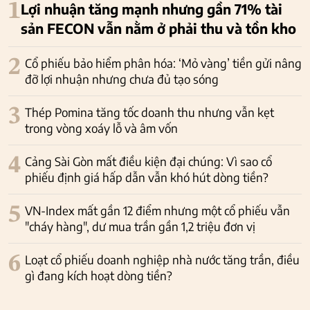
1
Lợi nhuận tăng mạnh nhưng gần 71% tài
sản FECON vẫn nằm ở phải thu và tồn kho
2
Cổ phiếu bảo hiểm phân hóa: ‘Mỏ vàng’ tiền gửi nâng
đỡ lợi nhuận nhưng chưa đủ tạo sóng
3
Thép Pomina tăng tốc doanh thu nhưng vẫn kẹt
trong vòng xoáy lỗ và âm vốn
4
Cảng Sài Gòn mất điều kiện đại chúng: Vì sao cổ
phiếu định giá hấp dẫn vẫn khó hút dòng tiền?
5
VN-Index mất gần 12 điểm nhưng một cổ phiếu vẫn
"cháy hàng", dư mua trần gần 1,2 triệu đơn vị
6
Loạt cổ phiếu doanh nghiệp nhà nước tăng trần, điều
gì đang kích hoạt dòng tiền?