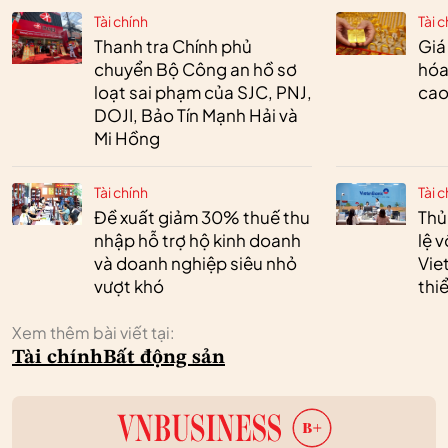
Tài chính
Tài c
Thanh tra Chính phủ
Giá
chuyển Bộ Công an hồ sơ
hóa
loạt sai phạm của SJC, PNJ,
cao
DOJI, Bảo Tín Mạnh Hải và
Mi Hồng
Tài chính
Tài c
Đề xuất giảm 30% thuế thu
Thủ
nhập hỗ trợ hộ kinh doanh
lệ 
và doanh nghiệp siêu nhỏ
Vie
vượt khó
thi
Xem thêm bài viết tại:
Tài chính
Bất động sản