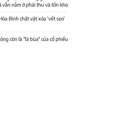
 vẫn nằm ở phải thu và tồn kho
òa Bình chật vật xóa ‘vết sẹo’
ông còn là "lá bùa" của cổ phiếu