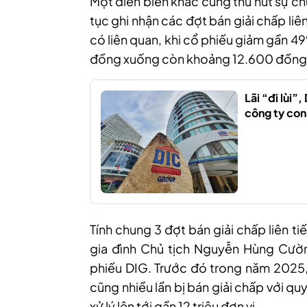
Một diễn biến khác cũng thu hút sự chú
tục ghi nhận các đợt bán giải chấp l
có liên quan
, khi cổ phiếu giảm gần 4
đồng xuống còn khoảng 12.600 đồng
Lãi “đi lùi”
công ty con
Tính chung 3 đợt bán giải chấp liên t
gia đình Chủ tịch
Nguyễn Hùng Cườ
phiếu DIG. Trước đó trong năm 202
5
cũng nhiều lần bị bán giải chấp với qu
xử lý lên tới gần 12 triệu đơn vị.