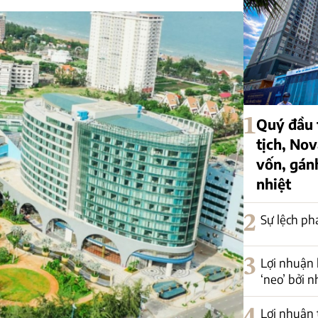
1
Quý đầu t
tịch, Nov
vốn, gán
nhiệt
2
Sự lệch ph
3
Lợi nhuận 
‘neo’ bởi 
4
Lợi nhuận