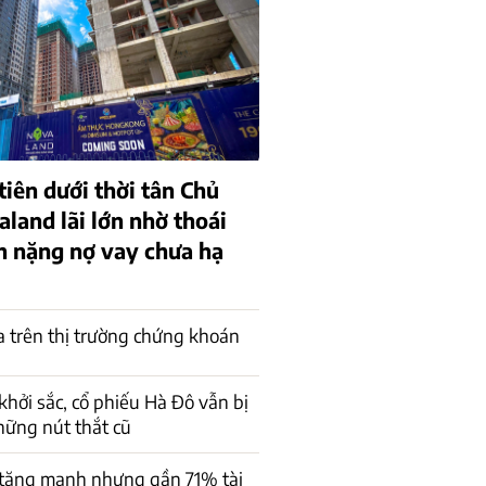
iên dưới thời tân Chủ
aland lãi lớn nhờ thoái
h nặng nợ vay chưa hạ
a trên thị trường chứng khoán
khởi sắc, cổ phiếu Hà Đô vẫn bị
những nút thắt cũ
 tăng mạnh nhưng gần 71% tài