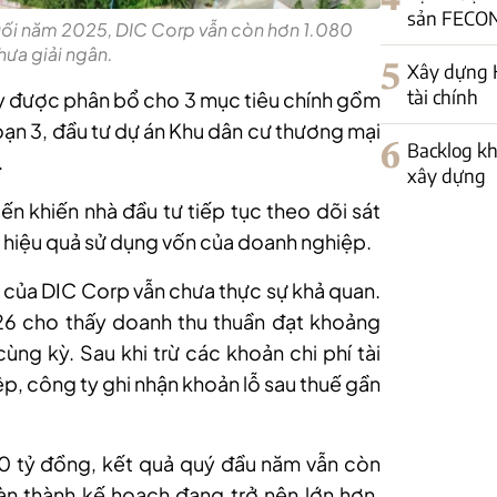
sản FECON
uối năm 2025, DIC Corp vẫn còn hơn 1.080
hưa giải ngân.
5
Xây dựng H
tài chính
y được phân bổ cho 3 mục tiêu chính gồm
oạn 3, đầu tư dự án Khu dân cư thương mại
6
Backlog kh
.
xây dựng
ến khiến nhà đầu tư tiếp tục theo dõi sát
ư hiệu quả sử dụng vốn của doanh nghiệp.
h của DIC Corp vẫn chưa thực sự khả quan.
26 cho thấy doanh thu thuần đạt khoảng
 cùng kỳ
.
Sau khi trừ các khoản chi phí tài
ệp, công ty ghi nhận khoản lỗ sau thuế gần
00 tỷ đồng, kết quả quý đầu năm vẫn còn
àn thành kế hoạch đang trở nên lớn hơn
,