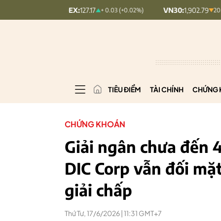
PCOMINDEX:
127.17
VN30:
1,902.79
+ 0.03 (+0.02%)
20.7 (1.08%)
TIÊU ĐIỂM
TÀI CHÍNH
CHỨNG 
CHỨNG KHOÁN
Giải ngân chưa đến
DIC Corp vẫn đối mặt
giải chấp
Thứ Tư, 17/6/2026 | 11:31 GMT+7