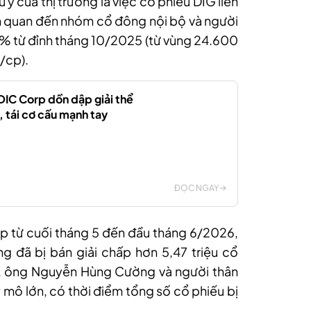
 ý của thị trường là việc cổ phiếu DIG liên
iên quan đến nhóm cổ đông nội bộ và người
9% từ đỉnh tháng 10/2025 (
từ vùng 24.600
/c
p)
.
, DIC Corp dồn dập giải thể
, tái cơ cấu mạnh tay
ĐỌC NGAY
iếp từ cuối tháng 5 đến đầu tháng 6/2026,
ng
đã bị bán giải chấp hơn 5,47 triệu cổ
, ông Nguyễn Hùng Cường và người thân
y mô lớn, có thời điểm tổng số cổ phiếu bị