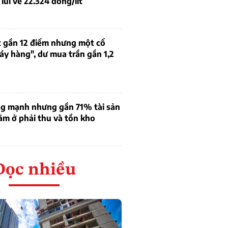
lùi về 22.324 đồng/lít
 gần 12 điểm nhưng một cổ
áy hàng", dư mua trần gần 1,2
ng mạnh nhưng gần 71% tài sản
m ở phải thu và tồn kho
Đọc nhiều