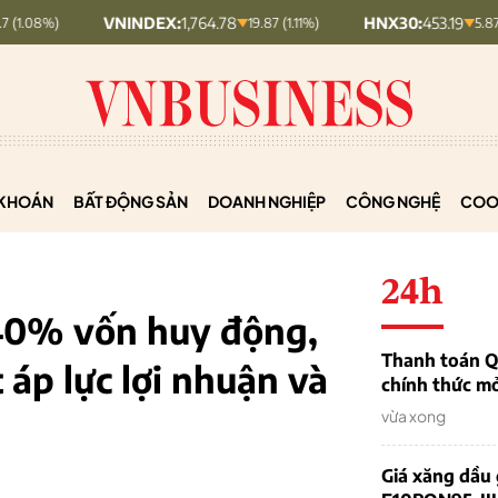
VNINDEX:
1,764.78
HNX30:
453.19
19.87 (1.11%)
5.87 (1.28%)
KHOÁN
BẤT ĐỘNG SẢN
DOANH NGHIỆP
CÔNG NGHỆ
COO
24h
 40% vốn huy động,
Thanh toán QR
 áp lực lợi nhuận và
chính thức m
vừa xong
Giá xăng dầu 