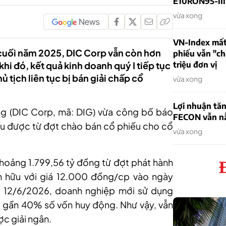
E10RON95-III 
vừa xong
VN-Index mất
 cuối năm 2025, DIC Corp vẫn còn hơn
phiếu vẫn "ch
hi đó, kết quả kinh doanh quý I tiếp tục
triệu đơn vị
 tịch liên tục bị bán giải chấp cổ
vừa xong
Lợi nhuận tă
ng (DIC Corp, mã: DIG) vừa công bố báo
FECON vẫn nằ
hu được từ đợt chào bán cổ phiếu cho cổ
vừa xong
hoảng 1.799,56 tỷ đồng từ đợt phát hành
n hữu với giá 12.000 đồng/c
p vào
ngày
ày 12/6/2026, doanh nghiệp mới sử dụng
 gần 40% số vốn huy động. Như vậy, vẫn
c giải ngân.