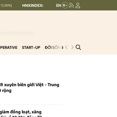
HNXINDEX:
292.64
UPCOMINDEX:
127.17
8.56 (2.84%)
+ 0.
PERATIVE
START-UP
ĐỜI SỐNG
PODCAST
VNCOOP
 xuyên biên giới Việt - Trung
ở rộng
giảm đồng loạt, xăng