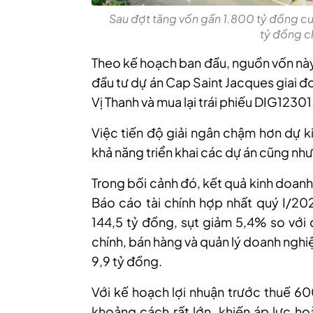
Sau đợt tăng vốn gần 1.800 tỷ đồng c
tỷ đồng c
Theo kế hoạch ban đầu, nguồn vốn nà
đầu tư dự án Cap Saint Jacques giai đ
Vị Thanh và mua lại trái phiếu DIG12301
Việc tiến độ giải ngân chậm hơn dự ki
khả năng triển khai các dự án cũng nh
Trong bối cảnh đó, kết quả kinh doan
Báo cáo tài chính hợp nhất quý I/20
144,5 tỷ đồng, sụt giảm 5,4% so với
chính, bán hàng và quản lý doanh nghi
9,9 tỷ đồng.
V
ới kế hoạch lợi nhuận trước thuế 6
khoảng cách rất lớn
, khiến
áp lực ho