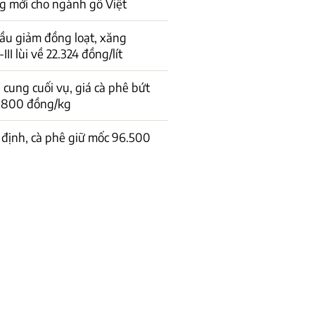
g mới cho ngành gỗ Việt
ầu giảm đồng loạt, xăng
I lùi về 22.324 đồng/lít
cung cuối vụ, giá cà phê bứt
1.800 đồng/kg
 định, cà phê giữ mốc 96.500