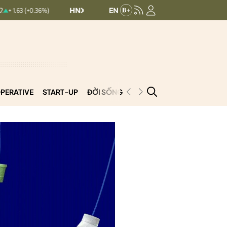
HNXINDEX:
293.44
UPCOMINDEX:
126.99
6%)
+ 0.25 (+0.09%)
PERATIVE
START-UP
ĐỜI SỐNG
PODCAST
VNCOOP