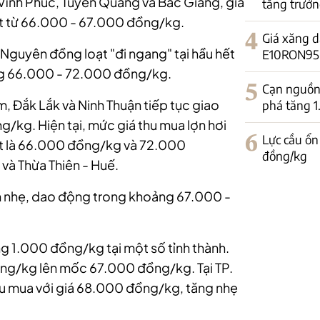
 Vĩnh Phúc, Tuyên Quang và Bắc Giang, giá
tăng trưởn
ạt từ 66.000 - 67.000 đồng/kg.
4
Giá xăng d
y Nguyên đồng loạt "đi ngang" tại hầu hết
E10RON95-II
ng 66.000 - 72.000 đồng/kg.
5
Cạn nguồn 
, Đắk Lắk và Ninh Thuận tiếp tục giao
phá tăng 
/kg. Hiện tại, mức giá thu mua lợn hơi
6
Lực cầu ổn
lượt là 66.000 đồng/kg và 72.000
đồng/kg
 và Thừa Thiên - Huế.
ch nhẹ, dao động trong khoảng 67.000 -
ăng 1.000 đồng/kg tại một số tỉnh thành.
ồng/kg lên mốc 67.000 đồng/kg. Tại TP.
hu mua với giá 68.000 đồng/kg, tăng nhẹ