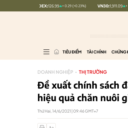
COMINDEX:
126.99
VN30:
1,911.09
+ 0.29 (+0.23%)
+ 9.45 (+0.5%)
TIÊU ĐIỂM
TÀI CHÍNH
CHỨNG 
DOANH NGHIỆP
THỊ TRƯỜNG
Đề xuất chính sách đ
hiệu quả chăn nuôi g
Thứ Hai, 14/6/2021 | 09:46 GMT+7