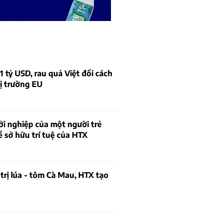
1 tỷ USD, rau quả Việt đổi cách
ị trường EU
i nghiệp của một người trẻ
ề sở hữu trí tuệ của HTX
trị lúa - tôm Cà Mau, HTX tạo