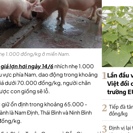
 nhẹ 1.000 đồng/kg ở miền Nam.
,
giá lợn hơi
ngày 14/6
nhích nhẹ 1.000
1
hu vực phía Nam, dao động trong khoảng
Lần đầu v
iá dưới 70.000 đồng/kg, người chăn
Việt đổi 
ược con giống sẽ lỗ.
trường E
c giữ ổn định trong khoảng 65.000 -
2
Tiếp đà tă
nh là Nam Định, Thái Bình và Ninh Bình
đồng/kg
 đồng/kg.
3
Định vị lại