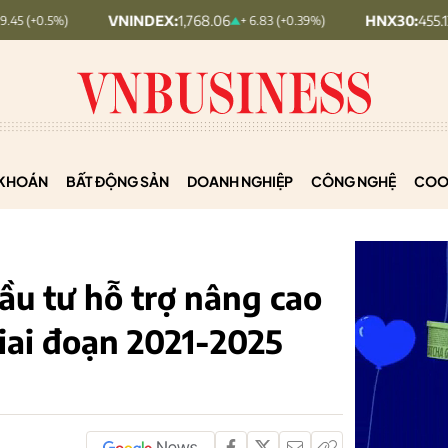
VNINDEX:
1,768.06
HNX30:
455.12
+ 6.83 (+0.39%)
+ 1.63 (+0.3
KHOÁN
BẤT ĐỘNG SẢN
DOANH NGHIỆP
CÔNG NGHỆ
COO
ầu tư hỗ trợ nâng cao
iai đoạn 2021-2025