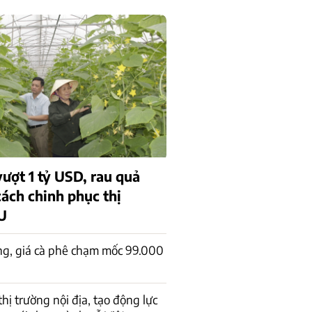
ượt 1 tỷ USD, rau quả
cách chinh phục thị
U
ng, giá cà phê chạm mốc 99.000
 thị trường nội địa, tạo động lực