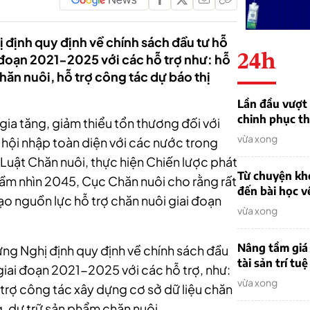
 định quy định về chính sách đầu tư hỗ
24h
 đoạn 2021-2025 với các hỗ trợ như: hỗ
hăn nuôi, hỗ trợ công tác dự báo thị
.
Lần đầu vượt 
chinh phục th
 gia tăng, giảm thiểu tổn thương đối với
vừa xong
 hội nhập toàn diện với các nước trong
i Luật Chăn nuôi, thực hiện Chiến lược phát
Từ chuyện khở
ầm nhìn 2045, Cục Chăn nuôi cho rằng rất
đến bài học v
o nguồn lực hỗ trợ chăn nuôi giai đoạn
vừa xong
Nâng tầm giá 
ng Nghị định quy định về chính sách đầu
tài sản trí tuệ
giai đoạn 2021-2025 với các hỗ trợ, như:
vừa xong
 trợ công tác xây dựng cơ sở dữ liệu chăn
g, dự trữ sản phẩm chăn nuôi.