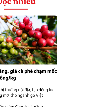
Đọc nhiều
tăng, giá cà phê chạm mốc
đồng/kg
 thị trường nội địa, tạo động lực
g mới cho ngành gỗ Việt
ầu giảm đồng loạt, xăng