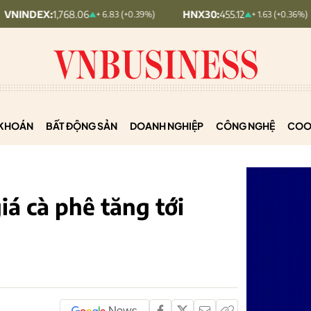
1,768.06
HNX30:
455.12
HNXIN
+ 6.83 (+0.39%)
+ 1.63 (+0.36%)
KHOÁN
BẤT ĐỘNG SẢN
DOANH NGHIỆP
CÔNG NGHỆ
COO
iá cà phê tăng tới