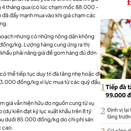
g 4 tháng qua (có lúc chạm mốc 88.000 -
n đã đẩy mạnh mua vào khi giá chạm các
ọng.
u hoạch nhưng có những nông dân không
đồng/kg. Lượng hàng cung ứng ra thị
ất khẩu phải nâng giá để gom hàng đủ đơn
có thể tiếp tục duy trì đà tăng nhẹ hoặc đi
3.000 đồng/kg vì lực mua từ các quỹ đầu
1
Tiếp đà 
99.000 
m giá vẫn hiện hữu do nguồn cung từ vụ
2
Định vị lại
(dự kiến đạt kỷ lục xuất khẩu trên 8 tỷ
tăng trưởn
sâu dưới 85.000 đồng/kg do chi phí sản
c cao.
Giá xăng d