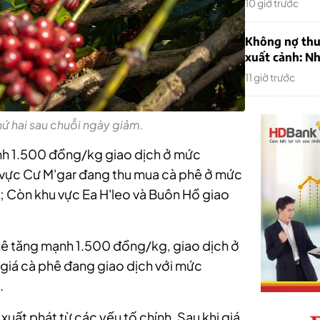
10 giờ trước
Không nợ thu
xuất cảnh: Nh
11 giờ trước
hứ hai sau chuỗi ngày giảm.
ạnh 1.500 đồng/kg giao dịch ở mức
u vực Cư M'gar đang thu mua cà phê ở mức
 Còn khu vực Ea H'leo và Buôn Hồ giao
hê tăng mạnh 1.500 đồng/kg, giao dịch ở
 giá cà phê đang giao dịch với mức
.
xuất phát từ các yếu tố chính. Sau khi giá