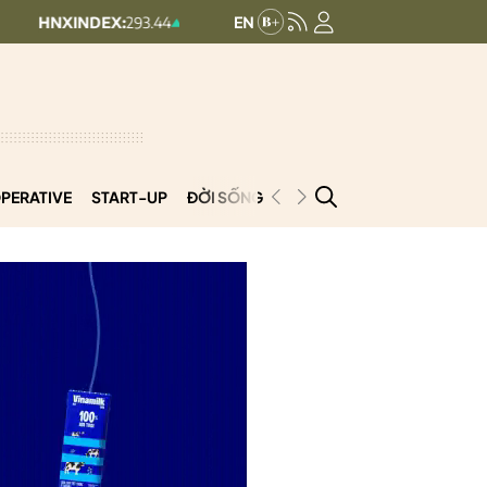
DEX:
293.44
UPCOMINDEX:
126.99
+ 0.25 (+0.09%)
+ 0.29 (+0.23%)
PERATIVE
START-UP
ĐỜI SỐNG
PODCAST
VNCOOP