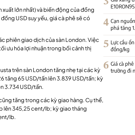
3
E10RON95-II
 sản xuất lớn nhất) và biến động của đồng
 đồng USD suy yếu, giá cà phê sẽ có
4
Cạn nguồn 
phá tăng 
ác phiên giao dịch của sàn London. Việc
5
Lực cầu ổn
ối ưu hóa lợi nhuận trong bối cảnh thị
đồng/kg
6
Giá cà phê
busta trên sàn London tăng nhẹ tại các kỳ
trường đi
26 tăng 65 USD/tấn lên 3.839 USD/tấn; kỳ
ên 3.734 USD/tấn.
 cũng tăng trong các kỳ giao hàng. Cụ thể,
b lên 345,25 cent/lb; kỳ giao tháng
ent/lb.