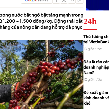
 trong nước bất ngờ bật tăng mạnh trong
24h
từ 1.200 – 1.500 đồng/kg. Động thái bắt
 hàng của nông dân đang hỗ trợ đà phục
Thủ tướng chỉ
tại VietinBan
10 giờ trước
Đâu là rào cản
doanh nghiệp
Nam?
10 giờ trước
Đề xuất giảm
kinh doanh v
khó