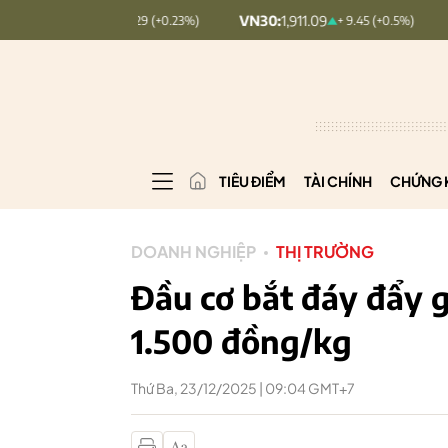
6.99
VN30:
1,911.09
VNINDEX:
+ 0.29 (+0.23%)
+ 9.45 (+0.5%)
TIÊU ĐIỂM
TÀI CHÍNH
CHỨNG 
DOANH NGHIỆP
THỊ TRƯỜNG
Đầu cơ bắt đáy đẩy g
1.500 đồng/kg
Thứ Ba, 23/12/2025 | 09:04 GMT+7