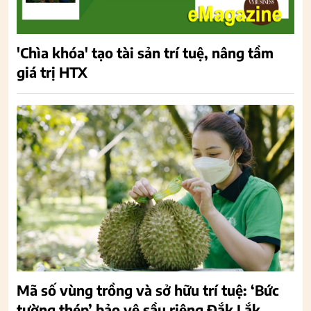
'Chìa khóa' tạo tài sản trí tuệ, nâng tầm
giá trị HTX
Mã số vùng trồng và sở hữu trí tuệ: ‘Bức
tường thép’ bảo vệ sầu riêng Đắk Lắk