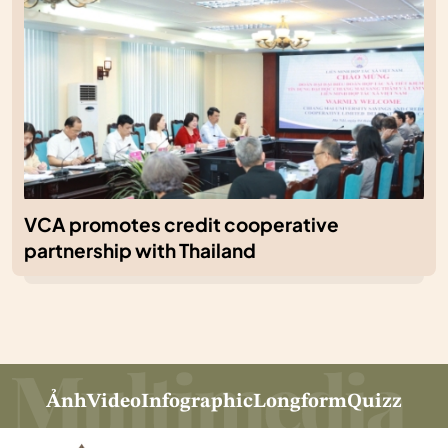
VCA promotes credit cooperative
partnership with Thailand
Ảnh
Video
Infographic
Longform
Quizz