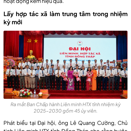
hoạt động kém hiệu quả.
Lấy hợp tác xã làm trung tâm trong nhiệm
kỳ mới
Ra mắt Ban Chấp hành Liên minh HTX tỉnh nhiệm kỳ
2025-2030 gồm 45 ủy viên.
Phát biểu tại Đại hội, ông Lê Quang Cường, Chủ
tịch Liên minh HTX tỉnh Đồng Tháp cho rằng bước