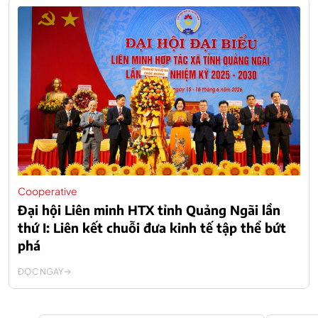
Cooperative
Đại hội Liên minh HTX tỉnh Quảng Ngãi lần
thứ I: Liên kết chuỗi đưa kinh tế tập thể bứt
phá
ĐỌC NGAY