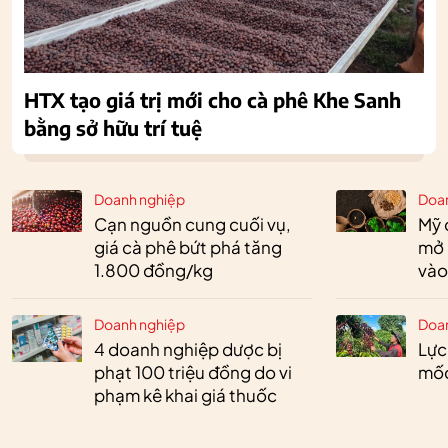
HTX tạo giá trị mới cho cà phê Khe Sanh
bằng sở hữu trí tuệ
Doanh nghiệp
Doa
Cạn nguồn cung cuối vụ,
Mỹ 
giá cà phê bứt phá tăng
mở 
1.800 đồng/kg
vào
Doanh nghiệp
Doa
4 doanh nghiệp dược bị
Lực
phạt 100 triệu đồng do vi
mốc
phạm kê khai giá thuốc