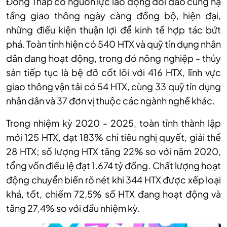
Đồng Tháp có nguồn lực lao động dồi dào cùng hạ
tầng giao thông ngày càng đồng bộ, hiện đại,
những điều kiện thuận lợi để kinh tế hợp tác bứt
phá. Toàn tỉnh hiện có 540 HTX và quỹ tín dụng nhân
dân đang hoạt động, trong đó nông nghiệp - thủy
sản tiếp tục là bệ đỡ cốt lõi với 416 HTX, lĩnh vực
giao thông vận tải có 54 HTX, cùng 33 quỹ tín dụng
nhân dân và 37 đơn vị thuộc các ngành nghề khác.
Trong nhiệm kỳ 2020 - 2025, toàn tỉnh thành lập
mới 125 HTX, đạt 183% chỉ tiêu nghị quyết, giải thể
28 HTX; số lượng HTX tăng 22% so với năm 2020,
tổng vốn điều lệ đạt 1.674 tỷ đồng. Chất lượng hoạt
động chuyển biến rõ nét khi 344 HTX được xếp loại
khá, tốt, chiếm 72,5% số HTX đang hoạt động và
tăng 27,4% so với đầu nhiệm kỳ.