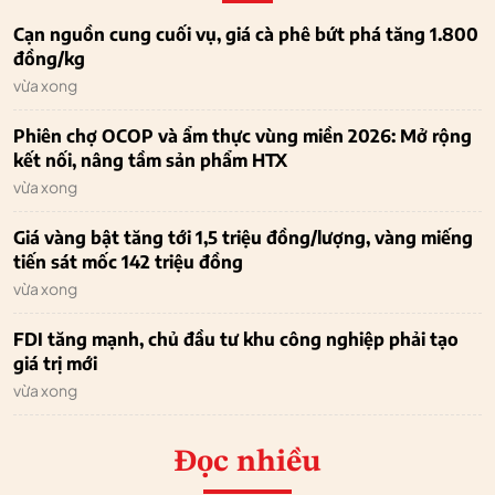
Cạn nguồn cung cuối vụ, giá cà phê bứt phá tăng 1.800
đồng/kg
vừa xong
Phiên chợ OCOP và ẩm thực vùng miền 2026: Mở rộng
kết nối, nâng tầm sản phẩm HTX
vừa xong
Giá vàng bật tăng tới 1,5 triệu đồng/lượng, vàng miếng
tiến sát mốc 142 triệu đồng
vừa xong
FDI tăng mạnh, chủ đầu tư khu công nghiệp phải tạo
giá trị mới
vừa xong
Đọc nhiều