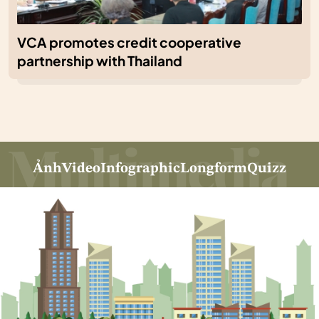
VCA promotes credit cooperative
partnership with Thailand
Ảnh
Video
Infographic
Longform
Quizz