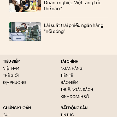
Doanh nghiệp Việt tăng tốc
thế nào?
Lãi suất trái phiếu ngân hàng
“nổi sóng”
TIÊU ĐIỂM
TÀI CHÍNH
VIỆT NAM
NGÂN HÀNG
THẾ GIỚI
TIỀN TỆ
ĐỊA PHƯƠNG
BẢO HIỂM
THUẾ, NGÂN SÁCH
KINH DOANH SỐ
CHỨNG KHOÁN
BẤT ĐỘNG SẢN
24H
TIN TỨC