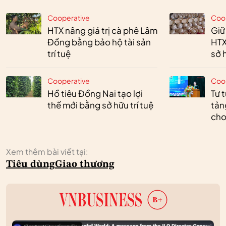
Cooperative
Coo
HTX nâng giá trị cà phê Lâm
Giữ
Đồng bằng bảo hộ tài sản
HTX
trí tuệ
sở h
Cooperative
Coo
Hồ tiêu Đồng Nai tạo lợi
Tư 
thế mới bằng sở hữu trí tuệ
tản
cho
Xem thêm bài viết tại:
Tiêu dùng
Giao thương