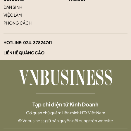
DÂN SINH
VIỆC LÀM
PHONG CÁCH
HOTLINE:
024. 37824741
LIÊN HỆ QUẢNG CÁO
Tạp chí điện tử Kinh Doanh
Cơ quan chủ quản: Liên minh HTX Việt Nam
© Vnbusiness giữ bản quyền nội dung trên website