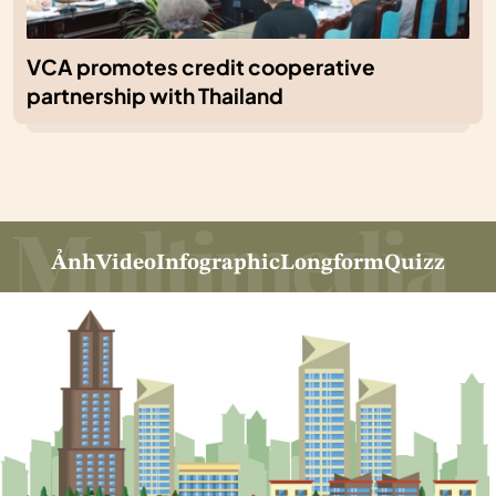
VCA promotes credit cooperative
partnership with Thailand
Ảnh
Video
Infographic
Longform
Quizz