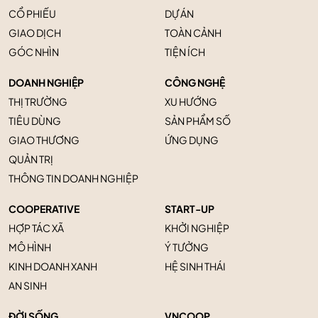
CỔ PHIẾU
DỰ ÁN
GIAO DỊCH
TOÀN CẢNH
GÓC NHÌN
TIỆN ÍCH
DOANH NGHIỆP
CÔNG NGHỆ
THỊ TRƯỜNG
XU HƯỚNG
TIÊU DÙNG
SẢN PHẨM SỐ
GIAO THƯƠNG
ỨNG DỤNG
QUẢN TRỊ
THÔNG TIN DOANH NGHIỆP
COOPERATIVE
START-UP
HỢP TÁC XÃ
KHỞI NGHIỆP
MÔ HÌNH
Ý TƯỞNG
KINH DOANH XANH
HỆ SINH THÁI
AN SINH
ĐỜI SỐNG
VNCOOP