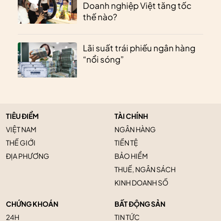
Doanh nghiệp Việt tăng tốc
thế nào?
Lãi suất trái phiếu ngân hàng
“nổi sóng”
TIÊU ĐIỂM
TÀI CHÍNH
VIỆT NAM
NGÂN HÀNG
THẾ GIỚI
TIỀN TỆ
ĐỊA PHƯƠNG
BẢO HIỂM
THUẾ, NGÂN SÁCH
KINH DOANH SỐ
CHỨNG KHOÁN
BẤT ĐỘNG SẢN
24H
TIN TỨC