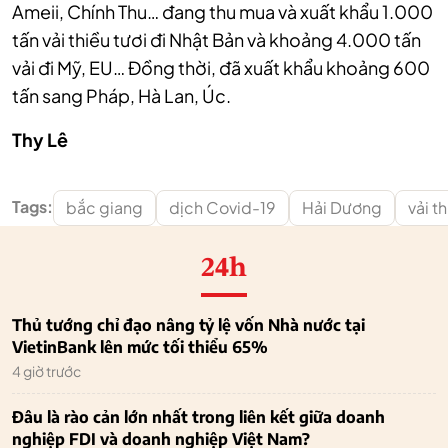
Ameii, Chính Thu… đang thu mua và xuất khẩu 1.000
tấn vải thiều tươi đi Nhật Bản và khoảng 4.000 tấn
vải đi Mỹ, EU… Đồng thời, đã xuất khẩu khoảng 600
tấn sang Pháp, Hà Lan, Úc.
Thy Lê
Tags:
bắc giang
dịch Covid-19
Hải Dương
vải t
24h
Thủ tướng chỉ đạo nâng tỷ lệ vốn Nhà nước tại
VietinBank lên mức tối thiểu 65%
4 giờ trước
Đâu là rào cản lớn nhất trong liên kết giữa doanh
nghiệp FDI và doanh nghiệp Việt Nam?